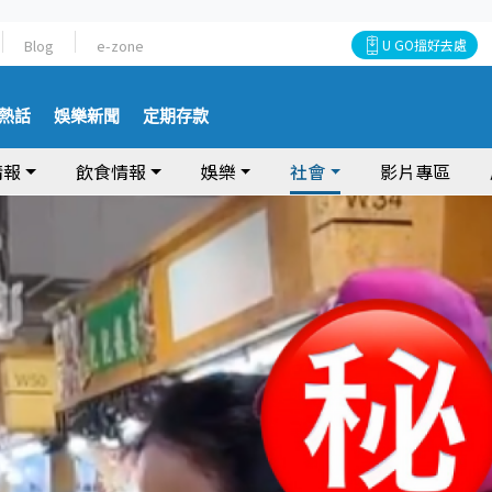
Blog
e-zone
U GO搵好去處
熱話
娛樂新聞
定期存款
情報
飲食情報
娛樂
社會
影片專區