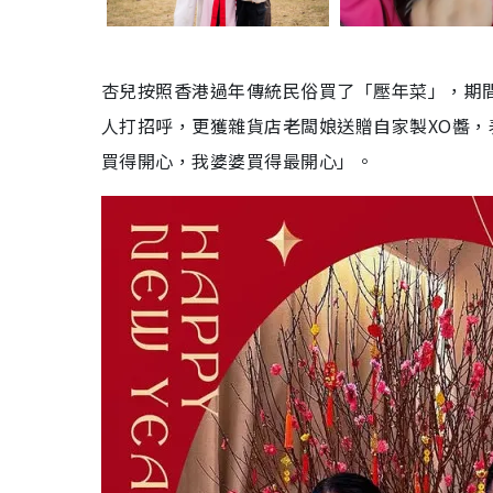
杏兒按照香港過年傳統民俗買了「壓年菜」，期
人打招呼，更獲雜貨店老闆娘送贈自家製XO醬
買得開心，我婆婆買得最開心」。