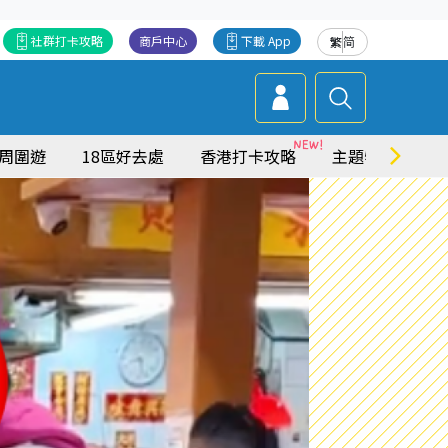
社群打卡攻略
商戶中心
下載 App
繁
简
周圍遊
18區好去處
香港打卡攻略
主題特集