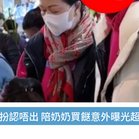
打扮認唔出 陪奶奶買餸意外曝光