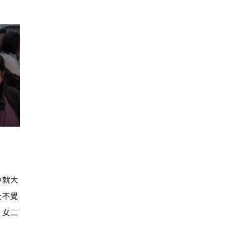
中就大
全不覺
，女二