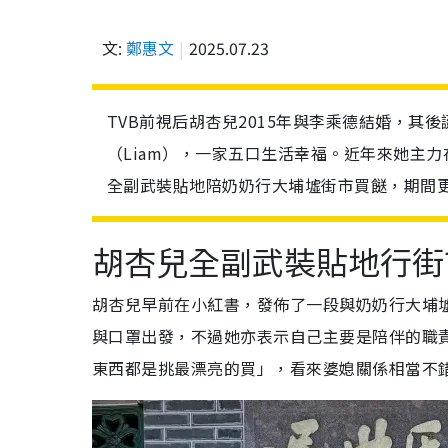
文:
鄭惠文
2025.07.23
TVB前視后胡杏兒2015年與李乘德結婚，其後誕
（Liam），一家五口生活幸福。近年來她主
全副武裝貼地陪奶奶行大埔墟街市買餸，期間
胡杏兒全副武裝貼地行街
胡杏兒早前在小紅書，發佈了一段與奶奶行大埔
與口罩出發，不過她亦表示自己主要是陪伴的職
東西都是挑最漂亮的買」，看來婆媳關係相當不