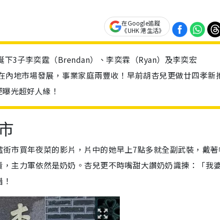
在Google追蹤
《UHK 港生活》
下3子李奕霆（Brendan）、李奕霖（Ryan）及李奕宏
力在內地市場發展，事業家庭兩豐收！早前胡杏兒更做廿四孝新
更曝光超好人緣！
市
墟街市買年夜菜的影片，片中的她早上7點多就全副武裝，戴著
責，主力軍依然是奶奶。杏兒更不時嘴甜大讚奶奶識揀：「我
錯！