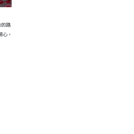
她的路
開心，