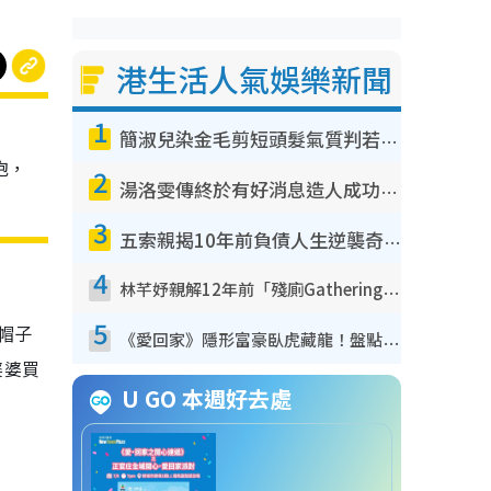
港生活人氣娛樂新聞
1
簡淑兒染金毛剪短頭髮氣質判若兩人！嚇壞老公麥大力都認唔出：「你做咩事？」
抱，
2
湯洛雯傳終於有好消息造人成功！兩大細節曝孕味極濃惹猜測：大肚婆先會咁！
3
五索親揭10年前負債人生逆襲奇蹟！全靠去一地方轉運後即遇上馬先生
4
林芊妤親解12年前「殘廁Gathering」真相！高層解約一句話重創尊嚴至今拒返TVB
5
帽子
《愛回家》隱形富豪臥虎藏龍！盤點12位財氣逼人的有錢藝人：呢位靚女3億身家唔憂做
婆婆買
U GO 本週好去處