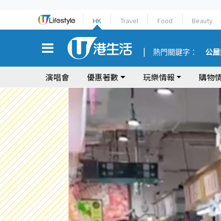
HK
Travel
Food
Beauty
熱門關鍵字：
公屋
演唱會
優惠著數
玩樂情報
購物