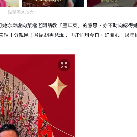
點擊圖片放大
間她亦謙虛向菜檔老闆請教「壓年菜」的意思，亦不時向認得
，表現十分親民！片尾胡杏兒說：「好忙啊今日，好開心，過年