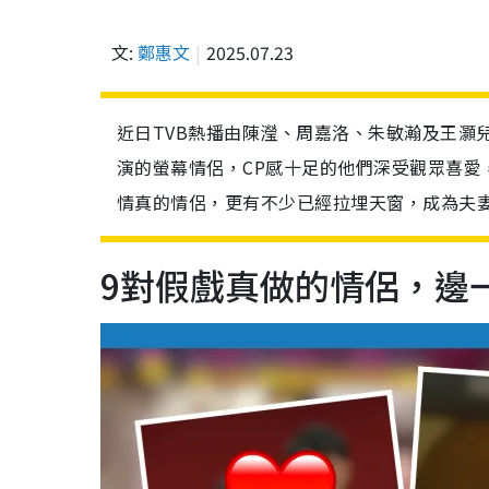
文:
鄭惠文
2025.07.23
近日TVB熱播由陳瀅、周嘉洛、朱敏瀚及王灝
演的螢幕情侶，CP感十足的他們深受觀眾喜愛
情真的情侶，更有不少已經拉埋天窗，成為夫妻
9對假戲真做的情侶，邊一