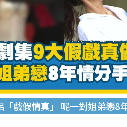
情侶「戲假情真」 呢一對姐弟戀8