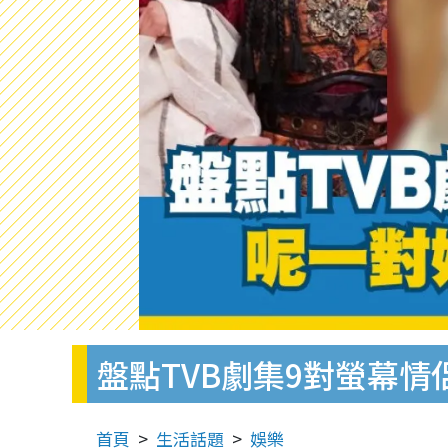
盤點TVB劇集9對螢幕
首頁
生活話題
娛樂