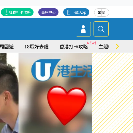
社群打卡攻略
商戶中心
下載 App
繁
简
周圍遊
18區好去處
香港打卡攻略
主題特集