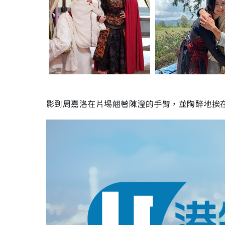
影到周嘉洛在片埸翹著陳瀅的手臂，並陶醉地挨