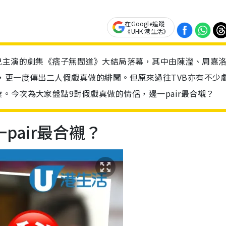
在Google追蹤
《UHK 港生活》
兒主演的劇集《痞子無間道》大結局落幕，其中由陳瀅、周嘉
，更一度傳出二人假戲真做的緋聞。但原來過往TVB亦有不少
。今次為大家盤點9對假戲真做的情侶，邊一pair最合襯？
pair最合襯？