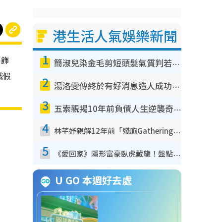
港生活人氣娛樂新聞
1
洛飾
簡淑兒染金毛剪短頭髮氣質判若兩人！嚇壞老公麥大力都認唔出：「你做咩事？」
戲假
2
湯洛雯傳終於有好消息造人成功！兩大細節曝孕味極濃惹猜測：大肚婆先會咁！
3
五索親揭10年前負債人生逆襲奇蹟！全靠去一地方轉運後即遇上馬先生
4
林芊妤親解12年前「殘廁Gathering」真相！高層解約一句話重創尊嚴至今拒返TVB
5
《愛回家》隱形富豪臥虎藏龍！盤點12位財氣逼人的有錢藝人：呢位靚女3億身家唔憂做
U GO 本週好去處