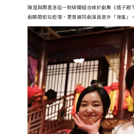
陳瀅與周嘉洛這一對緋聞組合緣於劇集《痞子殿
劇期間愈玩愈埋，更曾被同劇演員意外「洩蜜」