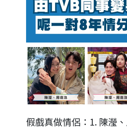
假戲真做情侶：1. 陳瀅