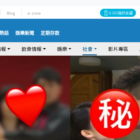
Blog
e-zone
U GO搵好去處
熱話
娛樂新聞
定期存款
情報
飲食情報
娛樂
社會
影片專區