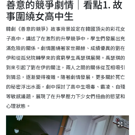
善意的競爭劇情｜看點1. 故
事圍繞女高中生
韓劇《善意的競爭》故事背景設定在韓國頂尖的彩花女
子高中，講述了在激烈的升學競爭中，學生們發展出充
滿危險的關係。劇情圍繞著家世顯赫、成績優異的劉在
伊和從孤兒院轉學來的貧窮學生禹瑟琪展開。禹瑟琪的
到來引起了劉在伊的關注，兩人之間的關係從互相吸引
到猜忌，逐漸變得複雜。隨著劇情發展，更多關於死亡
的秘密浮出水面，劇中探討了高中生吸毒、霸凌、自殘
等敏感議題，展現了在升學壓力下少女們扭曲的慾望和
心理狀態。