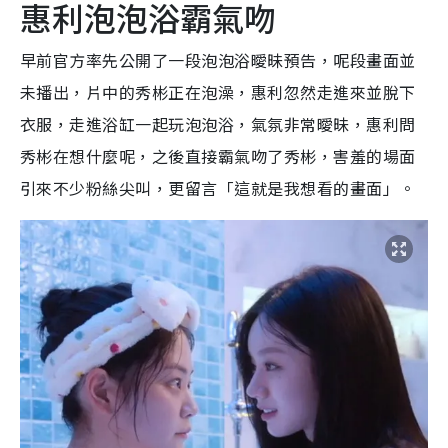
惠利泡泡浴霸氣吻
早前官方率先公開了一段泡泡浴曖昧預告，呢段畫面並
未播出，片中的秀彬正在泡澡，惠利忽然走進來並脫下
衣服，走進浴缸一起玩泡泡浴，氣氛非常曖昧，惠利問
秀彬在想什麼呢，之後直接霸氣吻了秀彬，害羞的場面
引來不少粉絲尖叫，更留言「這就是我想看的畫面」。