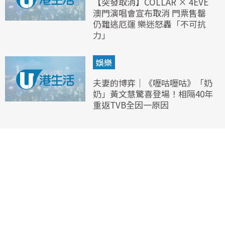
【突發取消】COLLAR × 4EVE
澳門演唱會宣布取消 門票售罄
仍難逃厄運 樂迷怒轟「不可抗
力」
娛樂
夫妻的博弈｜《嚦咕嚦咕》「奶
奶」黃文慧驚喜登場！相隔40年
重返TVB全因一原因