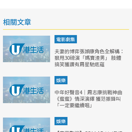
相關文章
電影劇集
夫妻的博弈張頴康角色全解構：
狠甩30磅演「媽寶渣男」 肢體
搞笑獲讚有周星馳底蘊
娛樂
中年好聲音4｜周志康挑戰神曲
《蜚蜚》情深演繹 獲范振鋒叫
「一定要繼續唱」
娛樂