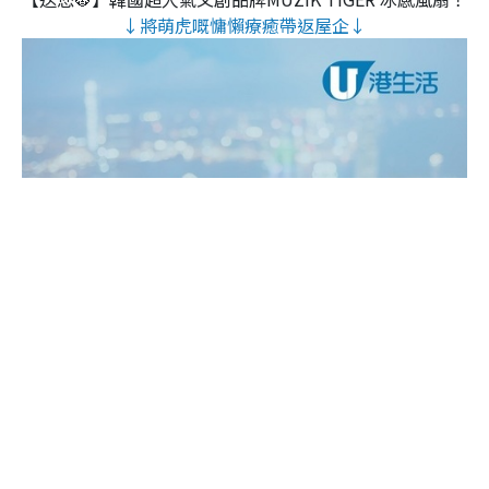
↓將萌虎嘅慵懶療癒帶返屋企↓