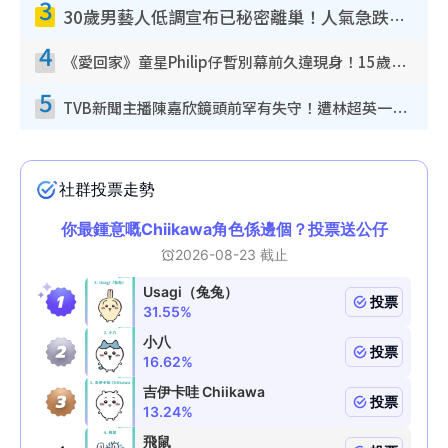
3
30歲男藝人低調宣布已秘密離巢！人氣急跌變失蹤人口︰「這幾年過得並不容易」
4
《愛回家》童星Philip仔暫別幕前久違現身！15歲近況暴風長高蛻變帥氣少男
5
TVB新聞主播陳嘉欣鏡頭前罕有失守！遭林超英一句說話突襲嚇親當場大笑