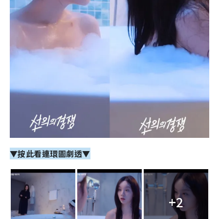
▼按此看連環圖劇透▼
+2