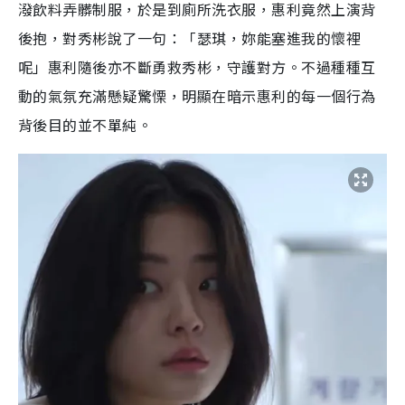
潑飲料弄髒制服，於是到廁所洗衣服，惠利竟然上演背
後抱，對秀彬說了一句：「瑟琪，妳能塞進我的懷裡
呢」惠利隨後亦不斷勇救秀彬，守護對方。不過種種互
動的氣氛充滿懸疑驚慄，明顯在暗示惠利的每一個行為
背後目的並不單純。