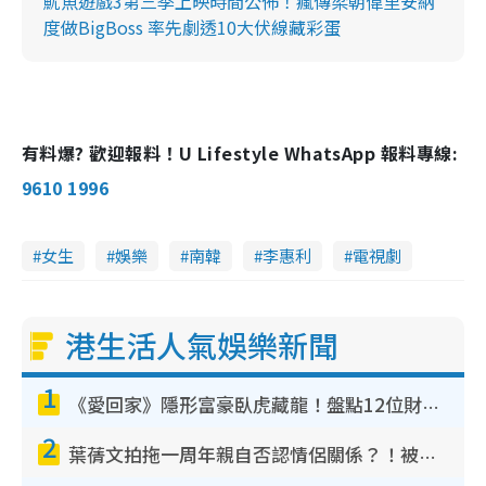
魷魚遊戲3第三季上映時間公佈！瘋傳梁朝偉里安納
度做BigBoss 率先劇透10大伏線藏彩蛋
有料爆? 歡迎報料！U Lifestyle WhatsApp 報料專線:
9610 1996
女生
娛樂
南韓
李惠利
電視劇
港生活人氣娛樂新聞
1
《愛回家》隱形富豪臥虎藏龍！盤點12位財氣逼人的有錢藝人：呢位靚女3億身家唔憂做
2
葉蒨文拍拖一周年親自否認情侶關係？！被質疑感情造假竟稱GM「普通同事」