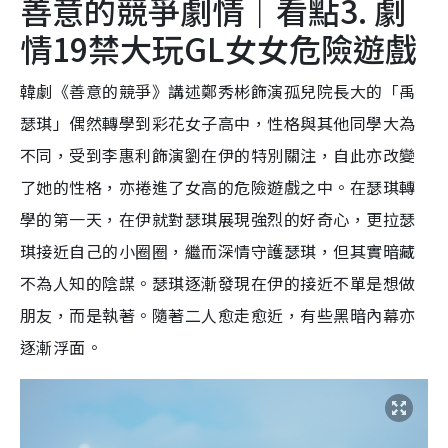
善意的競爭劇情｜看點3. 劇
情19禁大玩GL女女危險遊戲
韓劇《善意的競爭》講述鄭秀彬飾演孤兒院長大的「禹
瑟琪」偶然轉學到彩花女子高中，性格與其他同學大為
不同，受到李惠利飾演劉在伊的特別關注，自此亦改變
了她的性格，亦捲進了女高的危險遊戲之中。在瑟琪轉
學的第一天，在伊就對瑟琪展現強烈的好奇心，更拉瑟
琪接近自己的小圈圈，繼而深情守護瑟琪，但其實暗藏
不為人知的陰謀。瑟琪逐漸發現在伊的接近不單是想做
朋友，而是執著。隨著二人愈走愈近，有些黑暗內幕亦
逐漸浮面。