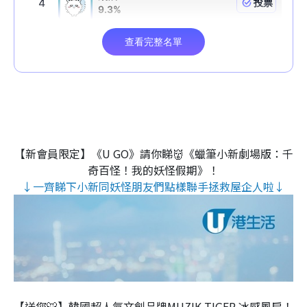
【新會員限定】《U GO》請你睇👹《蠟筆小新劇場版：千
奇百怪！我的妖怪假期》！
↓一齊睇下小新同妖怪朋友們點樣聯手拯救屋企人啦↓
【送您🐯】韓國超人氣文創品牌MUZIK TIGER 冰感風扇！