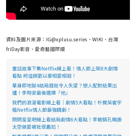
資料及圖片來源：IG@xplusu.series、WIKI、台灣
friDay影音、愛奇藝國際版
童話故事下集Netflix線上看！情人節上架8大劇情
看點 柯佳嬿劉以豪相愛相殺！
單身即地獄4結局捱批令人失望？戀人配對結果出
爐！李時安最後選擇「他」
我們的浪漫電影線上看｜劇情5大看點！朴寶英崔宇
植Netflix情人節最強韓劇！
問問星星吧線上看結局劇情6大看點！李敏鎬孔曉振
太空做愛被批很尷尬！