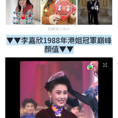
+4
點擊圖片放大
▼▼李嘉欣1988年港姐冠軍巔峰
顏值▼▼