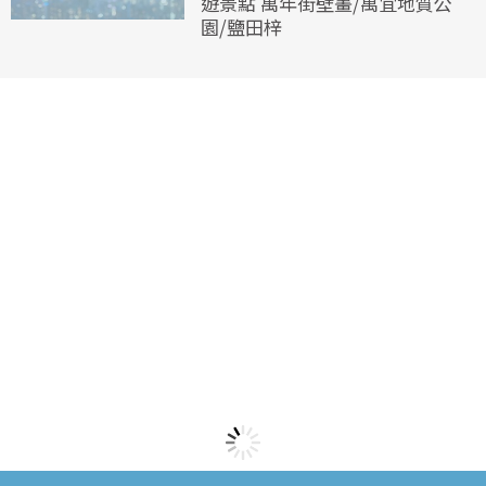
遊景點 萬年街壁畫/萬宜地質公
園/鹽田梓