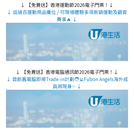
↓ 【免費送】香港運動節2026電子門票！↓
↓ 設過百運動用品攤位 / 可現場體驗多項新穎運動及觀賞
賽事🔥 ↓
↓ 【免費送】香港電腦通訊節2026電子門票！↓
↓ 首創舊電腦即場Trade-in計劃🧑‍💻Fubon Angels海外成
員將現身✨ ↓