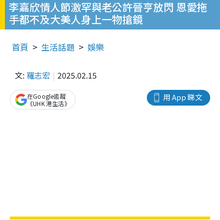
李嘉欣情人節激罕與老公許晉亨放閃 恩愛拖
手都不及大美人身上一物搶鏡
首頁
生活話題
娛樂
文:
羅志宏
2025.02.15
在Google追蹤
用 App 睇文
《UHK 港生活》