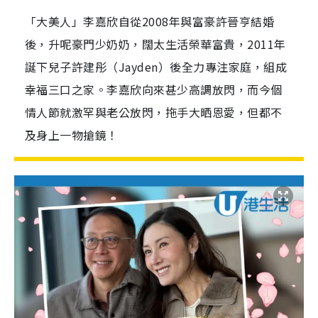
「大美人」李嘉欣自從2008年與富豪許晉亨結婚
後，升呢豪門少奶奶，闊太生活榮華富貴，2011年
誕下兒子許建彤（Jayden）後全力專注家庭，組成
幸福三口之家。李嘉欣向來甚少高調放閃，而今個
情人節就激罕與老公放閃，拖手大晒恩愛，但都不
及身上一物搶鏡！