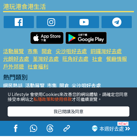
港玩港食港生活
活動展覽
市集
開倉
尖沙咀好去處
銅鑼灣好去處
元朗好去處
荃灣好去處
旺角好去處
社會
餐廳情報
戶外郊遊
社會福利
熱門類別
網民熱話
活動展覽
市集
開倉
尖沙咀好去處
銅鑼灣好去處
元朗好去處
荃灣好去處
旺角好去處
社會
U Lifestyle 會使用Cookies來改善您的網站體驗，請確定您同意
接受本網站之
私隱政策和使用條款
才可繼續瀏覽。
餐廳情報
戶外郊遊
熱門標籤
我已閱讀及同意
#UGO搵好去處
#人氣活動推介
#美食社群熱話
#親子玩樂好去處
#ULifestyle應用程式
#限時搶
本週好去處
#UJetso禮物放送
#ULifestyle商戶中心
#著數
#網絡熱話