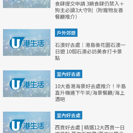
食肆提交申請 3類食肆仍禁入＋
狗主必讀3大守則（附寵物友善
餐廳推介）
戶外郊遊
石澳好去處｜港島後花園石澳一
日遊 10個石澳必訪美食打卡景
點
室內好去處
10大香港海景好去處推介！半島
直升機連下午茶/海景餐廳/海上
酒吧
室內好去處
西貢好去處 | 精選12大西貢一日