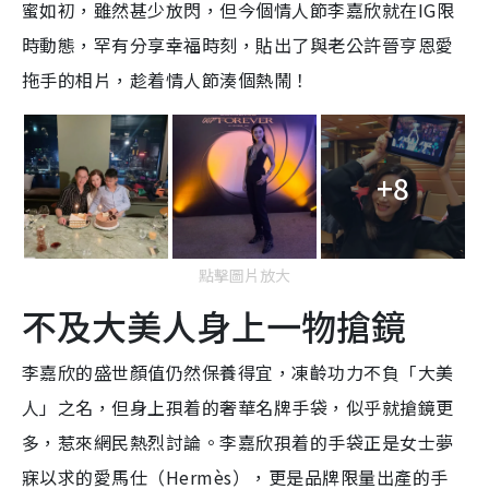
蜜如初，雖然甚少放閃，但今個情人節李嘉欣就在IG限
時動態，罕有分享幸福時刻，貼出了與老公許晉亨恩愛
拖手的相片，趁着情人節湊個熱鬧！
+8
點擊圖片放大
不及大美人身上一物搶鏡
李嘉欣的盛世顏值仍然保養得宜，凍齡功力不負「大美
人」之名，但身上孭着的奢華名牌手袋，似乎就搶鏡更
多，惹來網民熱烈討論。李嘉欣孭着的手袋正是女士夢
寐以求的愛馬仕（Hermès），更是品牌限量出產的手