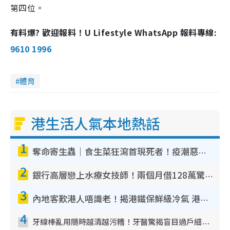
第四位。
有料爆? 歡迎報料！U Lifestyle WhatsApp 報料專線:
9610 1996
體育
港生活人氣本地熱話
1
奪命寄生蟲｜食生菜狂瀉首現死者！疫潮惡化錄1.8萬宗病例 揭洗菜3大謬誤
2
銀行高層戀上水療女技師！兩個月借128萬驚覺「沉船」沉落火海 揭背後疑似邪教操控賣淫
3
內地客歎港人唔識老！揭港鐵保鮮級冷氣 港人求放過：咪投訴
4
牙線棒亂用隨時越清越污糟！牙醫驚揭盲目過戶細菌恐致蛀牙：呢種先係日常真保養