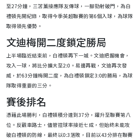
至27分鐘，三笘薰接應隊友傳球，一腳勁射破門，為白
禮頓先開紀錄，取得今季英超聯賽的第6個入球，為球隊
取得領先優勢。
文迪梅開二度鎖定勝局
上半場臨近結束前，白禮頓再下一城。文迪把握機會，
攻入一球，將比分擴大至2:0。易邊再戰，文迪再次發
威，於63分鐘梅開二度，為白禮頓鎖定3:0的勝局，為球
隊取得重要的三分。
賽後排名
憑藉此場勝利，白禮頓積分達到37分，躍升至聯賽第八
位。反觀車路士，儘管控球率接近七成，但始終未能攻
破白禮頓的防線，最終以0:3落敗，目前以43分排在聯賽