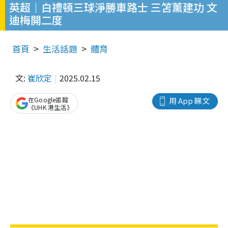
英超｜白禮頓三球淨勝車路士 三笘薰建功 文
迪梅開二度
首頁
生活話題
體育
文:
崔欣定
2025.02.15
在Google追蹤
用 App 睇文
《UHK 港生活》