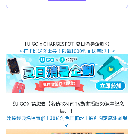
【U GO x CHARGESPOT 夏日消暑企劃⚡】
> 打卡即送充電券！限量1000張🔋送完即止 <
《U GO》請您去【名偵探柯南TV動畫播放30週年紀念
展】！
還原經典名場面📹＋30位角色同框📸＋原創限定感謝劇場
🍿