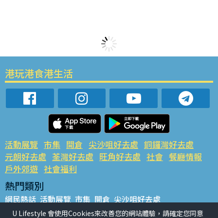
港玩港食港生活
活動展覽
市集
開倉
尖沙咀好去處
銅鑼灣好去處
元朗好去處
荃灣好去處
旺角好去處
社會
餐廳情報
戶外郊遊
社會福利
熱門類別
網民熱話
活動展覽
市集
開倉
尖沙咀好去處
銅鑼灣好去處
元朗好去處
荃灣好去處
旺角好去處
社會
U Lifestyle 會使用Cookies來改善您的網站體驗，請確定您同意