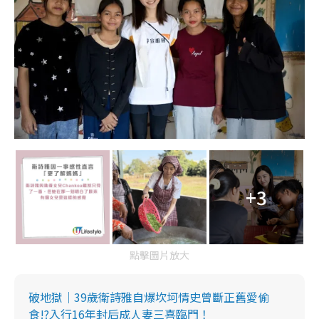
+3
點擊圖片放大
破地獄｜39歲衛詩雅自爆坎坷情史曾斷正舊愛偷
食!?入行16年封后成人妻三喜臨門！