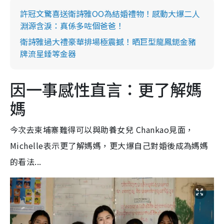
許冠文驚喜送衛詩雅OO為結婚禮物！感動大爆二人
淵源含淚：真係多咗個爸爸！
衛詩雅過大禮豪華排場極震撼！晒巨型龍鳳鈪金豬
牌流星錘等金器
因一事感性直言：更了解媽
媽
今次去柬埔寨難得可以與助養女兒 Chankao見面，
Michelle表示更了解媽媽，更大爆自己對婚後成為媽媽
的看法...