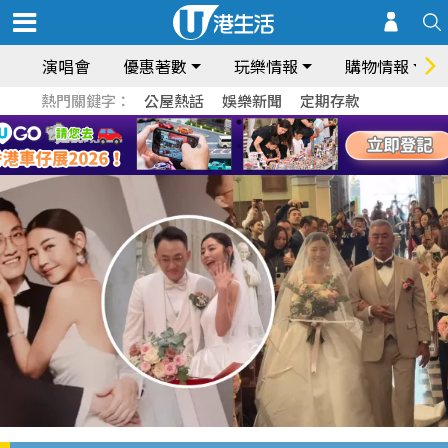
演唱會
優惠著數
玩樂情報
購物情報
熱門關鍵字：
公屋熱話
娛樂新聞
定期存款