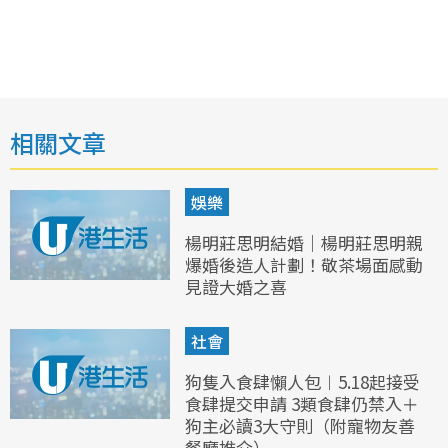
相關文章
娛樂
楊明莊思明結婚｜楊明莊思明親
爆婚後造人計劃！敬茶場面感動
見證大婚之喜
社會
狗隻入食肆懶人包︱5.18起接受
食肆提交申請 3類食肆仍禁入＋
狗主必讀3大守則（附寵物友善
餐廳推介）