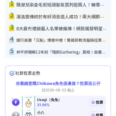
1
簡淑兒染金毛剪短頭髮氣質判若兩人！嚇壞老公麥大力都認唔出：「你做咩事？」
2
湯洛雯傳終於有好消息造人成功！兩大細節曝孕味極濃惹猜測：大肚婆先會咁！
3
8大最冇禮貌藝人名單被瘋傳！網民揭發明星真面目 一致數臭呢位係無品天花板？
4
銀行高層「沉船」爆案中案！驚揭邪教洗腦操控賣淫被吞600萬 幕後黑手講多錯多
5
林芊妤親解12年前「殘廁Gathering」真相！高層解約一句話重創尊嚴至今拒返TVB