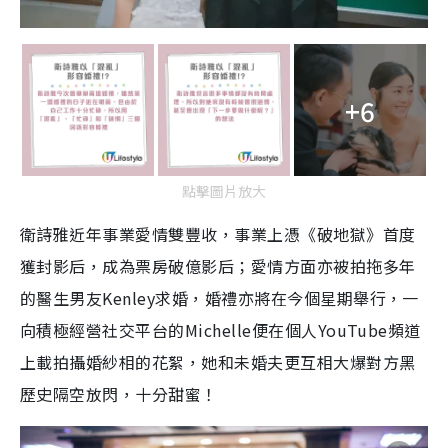
+6
點擊圖片放大
衛詩雅近年事業愛情雙豐收，事業上憑《破地獄》首度
獲封影后，成為票房破億影后；愛情方面亦被拍拖多年
的醫生男友Kenley求婚，婚禮亦將在今個星期舉行，一
向積極經營社交平台的Michelle便在個人YouTube頻道
上載拍攝婚紗相的花絮，她和未婚夫更互相大爆對方黑
歷史隔空放閃，十分甜蜜！