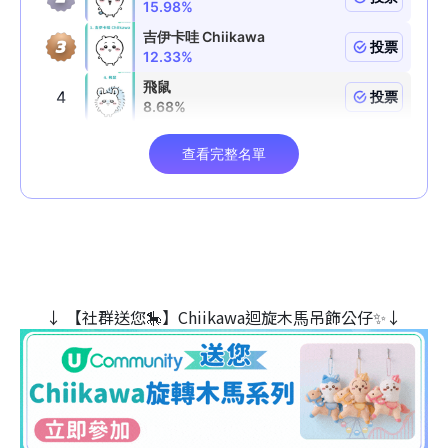
↓ 【社群送您🎠】Chiikawa迴旋木⾺吊飾公仔✨↓