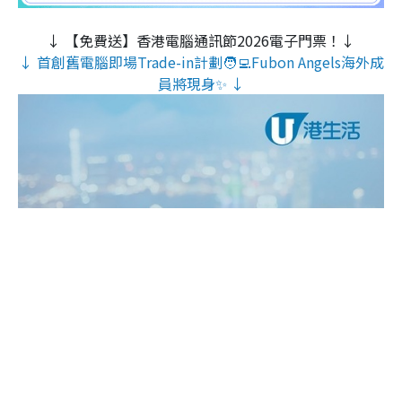
↓ 【免費送】香港電腦通訊節2026電子門票！↓
↓ 首創舊電腦即場Trade-in計劃🧑‍💻Fubon Angels海外成
員將現身✨ ↓