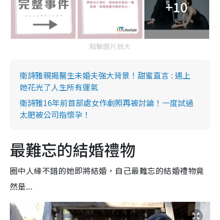
+10
點擊圖片放大
衛詩雅親揭醫生未婚夫強大背景！甜蜜直言 : 遇上
她花光了人生所有運氣
衛詩雅16年前首部處女作劇照再被討論！一度試過
太肥被公司指懷孕！
最難忘的結婚禮物
圈中人緣不錯的她即將結婚，自己最難忘的結婚禮物竟
然是...