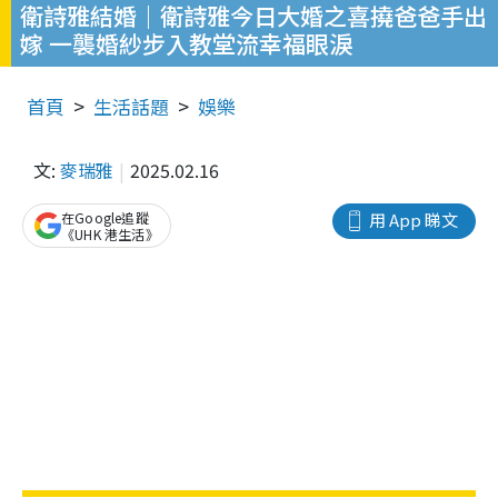
衛詩雅結婚｜衛詩雅今日大婚之喜撓爸爸手出
嫁 一襲婚紗步入教堂流幸福眼淚
首頁
生活話題
娛樂
文:
麥瑞雅
2025.02.16
在Google追蹤
用 App 睇文
《UHK 港生活》