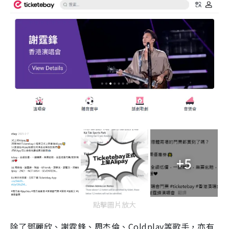
+5
點擊圖片放大
除了鄧麗欣、謝霆鋒、周杰倫、Coldplay等歌手，亦有