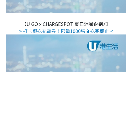
【U GO x CHARGESPOT 夏日消暑企劃⚡】
> 打卡即送充電券！限量1000張🔋送完即止 <