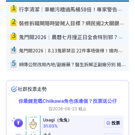
1
行李清潔｜車轆污糟過馬桶58倍！專家警告忌用酒精抹 教1招免污手除菌
2
裝修拆鐵閘隨時變賊人目標？網民揭2大關鍵用途：裝新式等於白裝？附新舊鐵閘分別
3
鬼門開2026｜農曆七月撞正日全食特別邪？專家警告切忌做一事！揭4大禁忌+2招保平安
4
鬼門開2026｜8.13鬼節禁忌 22件事唔做得！燒肉、刺身要少食？半夜勿吹口哨/打呢個電話
5
網傳公院改用內地/副廠藥？醫生拆解正副廠分別 揭4類人換藥隨時出事