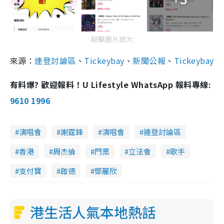
點擊圖片放大
來源：
連登討論區
、
Tickeybay
、
新聞公報
、
Tickeybay
有料爆? 歡迎報料！U Lifestyle WhatsApp 報料專線:
9610 1996
演唱會
謝霆鋒
演唱會
連登討論區
香港
周杰倫
門票
立法會
歌手
支付寶
啟德
鄧麗欣
港生活人氣本地熱話