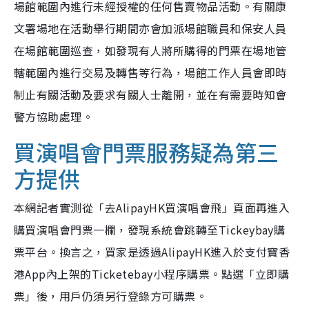
場館範圍內進行未經授權的任何售賣物品活動。有關康
文署場地在活動舉行期間亦會加派場館職員和保安人員
在場館範圍巡查，如發現有人將所購得的門票在場地管
轄範圍內進行交易及轉售等行為，場館工作人員會即時
制止有關活動及要求有關人士離開，並在有需要時知會
警方協助處理。
買演唱會門票服務疑為第三
方提供
本網記者實測從「去AlipayHK買演唱會飛」頁面再進入
購買演唱會門票一欄，發現系統會跳轉至Tickeybay購
票平台。換言之，買家是透過AlipayHK進入於支付寶香
港App內上架的Ticketebay小程序購票。點選「立即購
票」後，用戶仍須另行登錄方可購票。