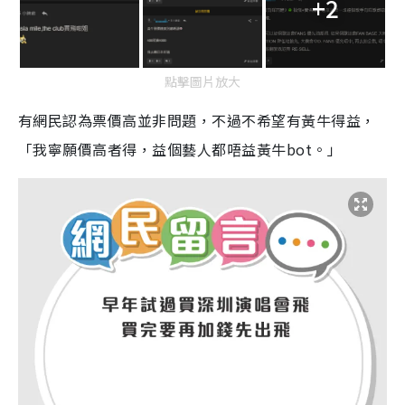
+2
點擊圖片放大
有網民認為票價高並非問題，不過不希望有黃牛得益，
「我寧願價高者得，益個藝人都唔益黃牛bot。」