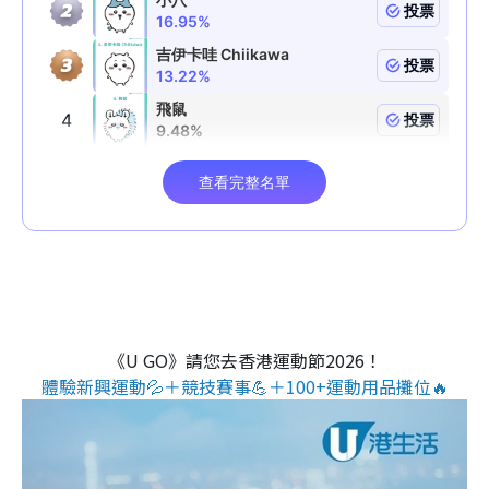
《U GO》請您去香港運動節2026！
體驗新興運動💦＋競技賽事💪＋100+運動用品攤位🔥