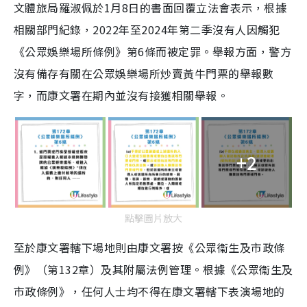
文體旅局羅淑佩於1月8日的書面回覆立法會表示，根據
相關部門紀錄，2022年至2024年第二季沒有人因觸犯
《公眾娛樂場所條例》第6條而被定罪。舉報方面，警方
沒有備存有關在公眾娛樂場所炒賣黃牛門票的舉報數
字，而康文署在期內並沒有接獲相關舉報。
+2
點擊圖片放大
至於康文署轄下場地則由康文署按《公眾衞生及市政條
例》（第132章）及其附屬法例管理。根據《公眾衞生及
市政條例》，任何人士均不得在康文署轄下表演場地的