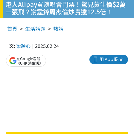
港人Alipay買演唱會門票！驚見黃牛價$2萬
一張飛？謝霆鋒周杰倫炒貴達12.5倍！
首頁
生活話題
熱話
文:
梁穎心
2025.02.24
在Google追蹤
用 App 睇文
《UHK 港生活》