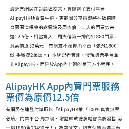
最近有網民在討論區發文，質疑電子支付平台
AlipayHK炒賣黃牛飛，更截圖分享指即將在啟德體
育園開演唱會的謝霆鋒及周杰倫，二人的門票炒高
達12.5倍，相當驚人！周杰倫第一排的$1880門票，
竟索價逾$2萬元。有網友不滿揶揄平台「張飛1800
蚊 手續費2萬蚊。」本網記者實測，發現購票平台並
非AlipayHK，而是於App內上架的第三方小程序。
AlipayHK App內買門票服務
票價為原價12.5倍
有網民在連登討論區以「AlipayHK推『100%真實無票
必賠』門票平台 周杰倫、謝霆鋒啟德演唱會高價發售 第
一排1880售23490元！」為題發文，指支付寶香港平台