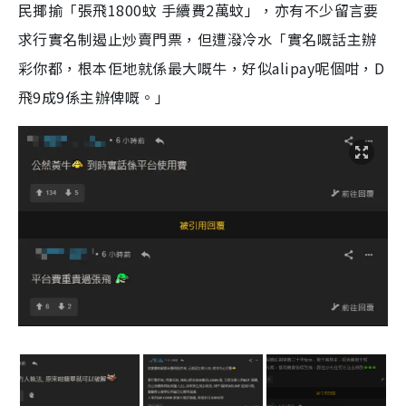
民揶揄「張飛1800蚊 手續費2萬蚊」，亦有不少留言要
求行實名制遏止炒賣門票，但遭潑冷水「實名嘅話主辦
彩你都，根本佢地就係最大嘅牛，好似alipay呢個咁，D
飛9成9係主辦俾嘅。」