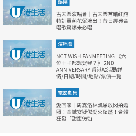
娛樂
古天樂演唱會｜古天樂首踏紅館
特訓賣萌花絮流出！昔日經典合
唱歌驚爆未必唱
演唱會
NCT WISH FANMEETING 《六
位王子都想娶我？》 2ND
ANNIVERSARY 香港站活動詳
情/日期/時間/地點/票價一覽
電影劇集
愛回家｜周嘉洛林凱恩放閃拍婚
照！金城安疑似愛火復燃！合體
狂發「甜蜜9式」