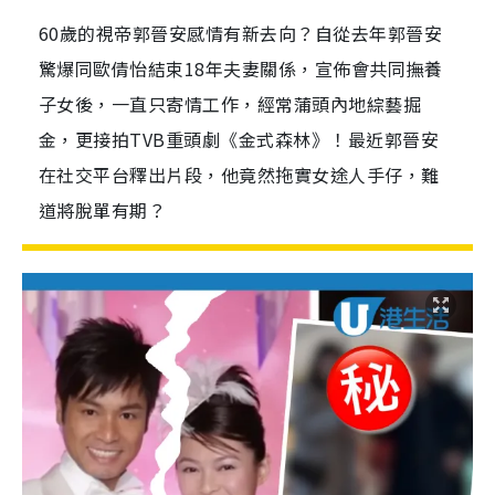
60歲的視帝郭晉安感情有新去向？自從去年郭晉安
驚爆同歐倩怡結束18年夫妻關係，宣佈會共同撫養
子女後，一直只寄情工作，經常蒲頭內地綜藝掘
金，更接拍TVB重頭劇《金式森林》！最近郭晉安
在社交平台釋出片段，他竟然拖實女途人手仔，難
道將脫單有期？