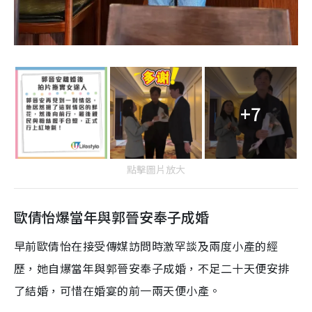
+7
點擊圖片放大
歐倩怡爆當年與郭晉安奉子成婚
早前歐倩怡在接受傳媒訪問時激罕談及兩度小產的經
歷，她自爆當年與郭晉安奉子成婚，不足二十天便安排
了結婚，可惜在婚宴的前一兩天便小產。