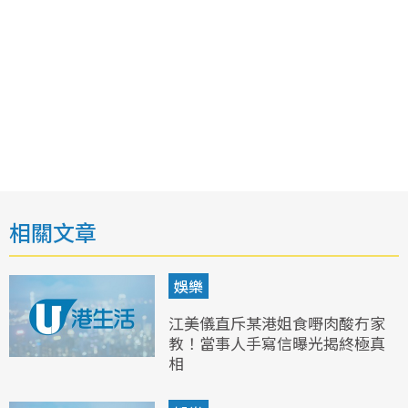
相關文章
娛樂
江美儀直斥某港姐食嘢肉酸冇家
教！當事人手寫信曝光揭終極真
相