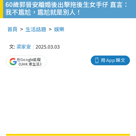
60歲郭晉安離婚後出擊拖後生女手仔 直言：
我不尷尬，尷尬就是別人！
首頁
生活話題
娛樂
文:
梁家安
2025.03.03
在Google追蹤
用 App 睇文
《UHK 港生活》