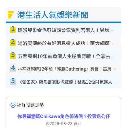
港生活人氣娛樂新聞
1
簡淑兒染金毛剪短頭髮氣質判若兩人！嚇壞老公麥大力都認唔出：「你做咩事？」
2
湯洛雯傳終於有好消息造人成功！兩大細節曝孕味極濃惹猜測：大肚婆先會咁！
3
五索親揭10年前負債人生逆襲奇蹟！全靠去一地方轉運後即遇上馬先生
4
林芊妤親解12年前「殘廁Gathering」真相！高層解約一句話重創尊嚴至今拒返TVB
5
《愛回家》隱形富豪臥虎藏龍！盤點12位財氣逼人的有錢藝人：呢位靚女3億身家唔憂做