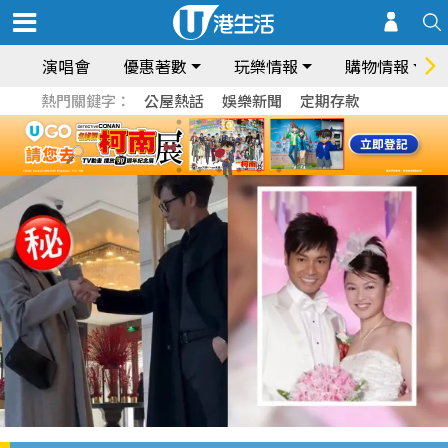
演唱會
優惠著數
玩樂情報
購物情報
熱門關鍵字：
公屋熱話
娛樂新聞
定期存款