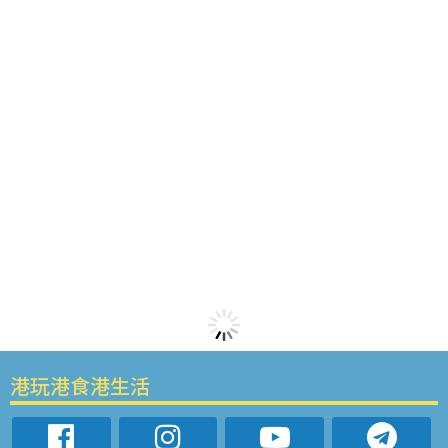
港玩港食港生活