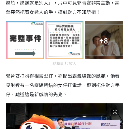
尷尬，尷尬就是別人」，片中可見郭晉安非常主動，甚
至突然拖着女途人的手，搞到對方不知所措！
+8
點擊圖片放大
郭晉安打扮得相當型仔，亦擺出霸氣總裁的風範，他看
見附近有一名樣貌唔錯的女仔打電話，即刻拖住對方手
仔，難道這是新感情的先兆？