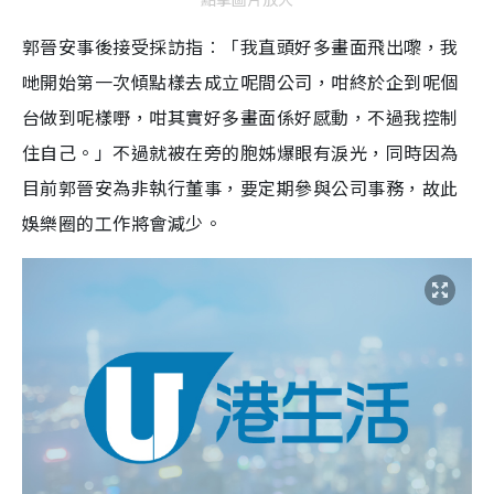
郭晉安事後接受採訪指︰「我直頭好多畫面飛出嚟，我
哋開始第一次傾點樣去成立呢間公司，咁終於企到呢個
台做到呢樣嘢，咁其實好多畫面係好感動，不過我控制
住自己。」不過就被在旁的胞姊爆眼有淚光，同時因為
目前郭晉安為非執行董事，要定期參與公司事務，故此
娛樂圈的工作將會減少。