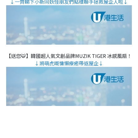
↓一齊睇下小新同妖怪朋友們點樣聯手拯救屋企人啦↓
【送您🐯】韓國超人氣文創品牌MUZIK TIGER 冰感風扇！
↓將萌虎嘅慵懶療癒帶返屋企↓