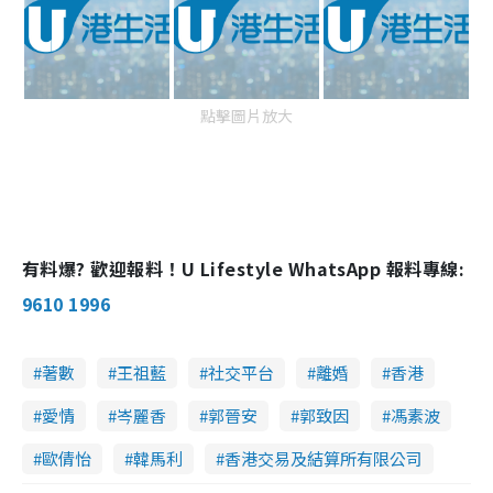
點擊圖片放大
有料爆? 歡迎報料！U Lifestyle WhatsApp 報料專線:
9610 1996
著數
王祖藍
社交平台
離婚
香港
愛情
岑麗香
郭晉安
郭致因
馮素波
歐倩怡
韓馬利
香港交易及結算所有限公司