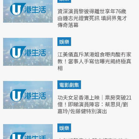
資深演員黎彼得離世享年76歲
由鍾志光證實死訊 填詞界鬼才
傳奇落幕
娛樂
江美儀直斥某港姐食嘢肉酸冇家
教！當事人手寫信曝光揭終極真
相
電影劇集
功夫女足香港上映｜票房突破21
億！即睇演員陣容：蔡思貝/劉
嘉玲/佐藤健特別演出
娛樂