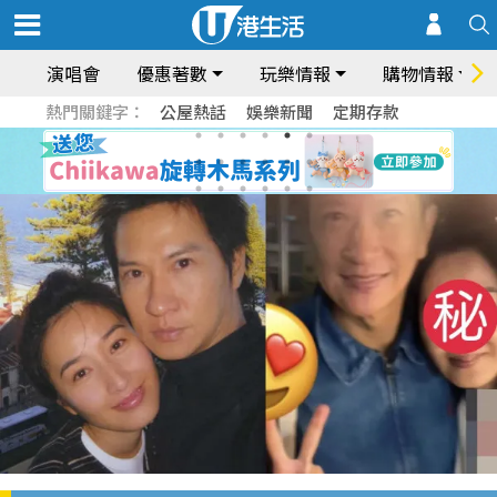
演唱會
優惠著數
玩樂情報
購物情報
熱門關鍵字：
公屋熱話
娛樂新聞
定期存款