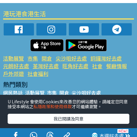
港玩港食港生活
活動展覽
市集
開倉
尖沙咀好去處
銅鑼灣好去處
元朗好去處
荃灣好去處
旺角好去處
社會
餐廳情報
戶外郊遊
社會福利
熱門類別
網民熱話
活動展覽
市集
開倉
尖沙咀好去處
銅鑼灣好去處
元朗好去處
荃灣好去處
旺角好去處
社會
U Lifestyle 會使用Cookies來改善您的網站體驗，請確定您同意
接受本網站之
私隱政策和使用條款
才可繼續瀏覽。
餐廳情報
戶外郊遊
熱門標籤
我已閱讀及同意
#UGO搵好去處
#人氣活動推介
#美食社群熱話
#親子玩樂好去處
#ULifestyle應用程式
#限時搶
本週好去處