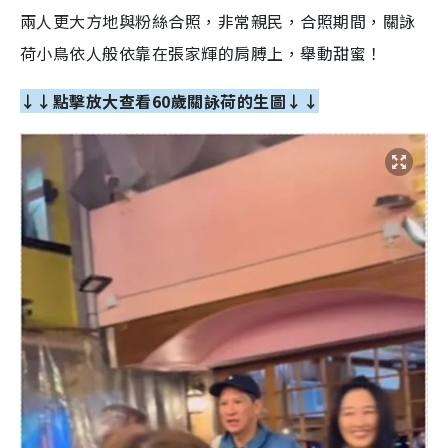
兩人更大方地與粉絲合照，非常親民，合照期間，關詠
荷小鳥依人般依靠在張家輝的肩膊上，舉動甜蜜！
↓↓點擊放大查看60歲關詠荷的生圖↓↓