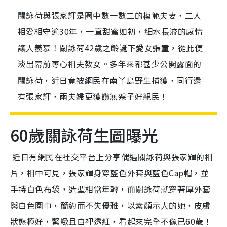
關詠荷與張家輝是圈中數一數二的模範夫妻，二人
相愛相守逾30年，一直甜蜜如初，細水長流的感情
讓人羨慕！關詠荷42歲之齡誕下愛女張童，從此便
淡出幕前專心相夫教女。多年來都甚少公開露面的
關詠荷，近日竟被網民在南丫島野生捕獲，同行還
有張家輝，兩夫婦更獲讚無架子好親民！
60歲關詠荷生圖曝光
近日有網民在社交平台上分享偶遇關詠荷與張家輝的相
片，相中可見，張家輝身穿藍色外套與藍色Cap帽，並
手持白色布袋，造型相當年輕，而關詠荷就穿著厚外套
與白色圍巾，簡約而不失優雅，以素顏示人的她，皮膚
狀態極好，緊緻且白裡透紅，看起來完全不像已60歲！