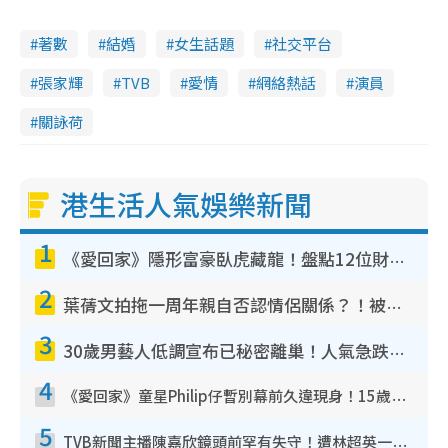
著數
結婚
女生話題
社交平台
張家輝
TVB
愛情
網絡熱話
演員
關詠荷
港生活人氣娛樂新聞
1
《愛回家》隱形富豪臥虎藏龍！盤點12位財氣逼人的有錢藝人：呢位靚女3億身家唔憂做
2
葉蒨文拍拖一周年親自否認情侶關係？！被質疑感情造假竟稱GM「普通同事」
3
30歲男藝人低調宣布已秘密離巢！人氣急跌變失蹤人口︰「這幾年過得並不容易」
4
《愛回家》童星Philip仔暫別幕前久違現身！15歲近況暴風長高蛻變帥氣少男
5
TVB新聞主播陳嘉欣鏡頭前罕有失守！遭林超英一句說話突襲嚇親當場大笑