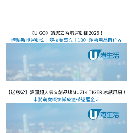
《U GO》請您去香港運動節2026！
體驗新興運動💦＋競技賽事💪＋100+運動用品攤位🔥
【送您🐯】韓國超人氣文創品牌MUZIK TIGER 冰感風扇！
↓將萌虎嘅慵懶療癒帶返屋企↓