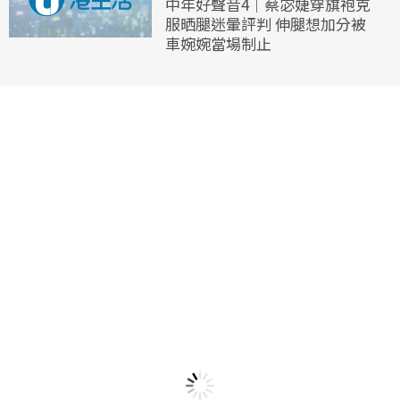
中年好聲音4｜蔡宓婕穿旗袍克
服晒腿迷暈評判 伸腿想加分被
車婉婉當場制止