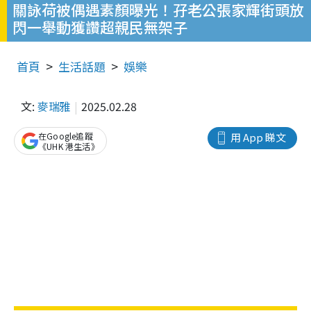
關詠荷被偶遇素顏曝光！孖老公張家輝街頭放
閃一舉動獲讚超親民無架子
首頁
生活話題
娛樂
文:
麥瑞雅
2025.02.28
在Google追蹤
用 App 睇文
《UHK 港生活》