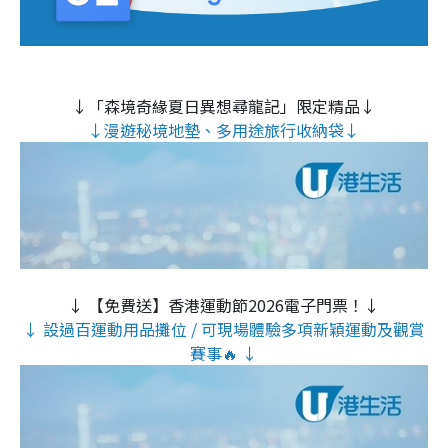
↓「森境奇緣夏日異想尋龍記」限定精品↓
↓漫遊秘境地墊、多用途旅行收納袋↓
↓ 【免費送】香港運動節2026電子門票！↓
↓ 設過百運動用品攤位 / 可現場體驗多項新穎運動及觀賞
賽事🔥 ↓