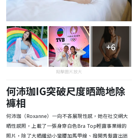
+6
點擊圖片放大
何沛珈IG突破尺度晒跪地除
褲相
何沛珈（Roxanne）一向不吝展現性感，她在社交網大
晒性感照，上載了一張身穿白色Bra Top輕露事業線的
照片，除了大晒纖幼小蠻腰加馬甲線、撥開秀髮露出迷