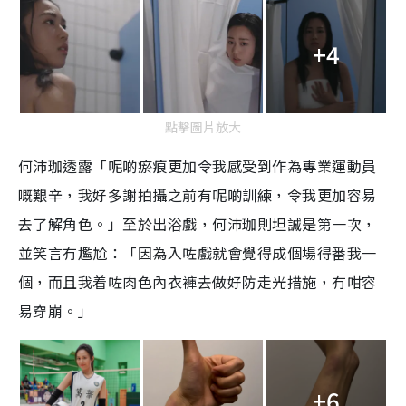
+4
點擊圖片放大
何沛珈透露「呢啲瘀痕更加令我感受到作為專業運動員
嘅艱辛，我好多謝拍攝之前有呢啲訓練，令我更加容易
去了解角色。」至於出浴戲，何沛珈則坦誠是第一次，
並笑言冇尷尬：「因為入咗戲就會覺得成個場得番我一
個，而且我着咗肉色內衣褲去做好防走光措施，冇咁容
易穿崩。」
+6