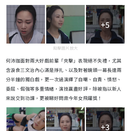
+5
點擊圖片放大
何沛珈面對兩大好戲前輩「夾擊」表現絕不失禮，尤其
含淚食三文治內心滿是掙扎、以及對著鏡頭一幕長達兩
分半鐘的獨白戲，更一次過演繹了自嘲、自責、憤怒、
委屈、倔強等多重情緒，演技贏盡好評，除被指以新人
來說交到功課，更被睇好問鼎今年女飛躍獎！
+3