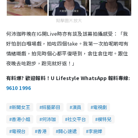
點擊圖片放大
何沛珈昨晚在IG開Live時亦有談及該幕拍攝感受：「我
好怕剖白嗰場戲，拍咗四個take。我第一次拍呢啲咁有
情緒嘅戲，拍完時個心都平復唔到，翕住翕住咁。跟住
夜晚去咗跑步，跑完就好返！」
有料爆? 歡迎報料！U Lifestyle WhatsApp 報料專線:
9610 1996
新聞女王
綜藝節目
演員
電視劇
香港小姐
何沛珈
社交平台
模特兒
電視台
香港
開心速遞
李施嬅