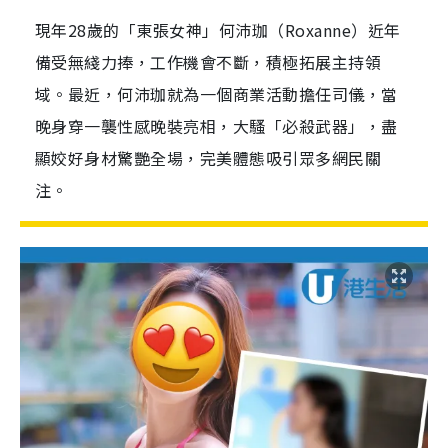
現年28歲的「東張女神」何沛珈（Roxanne）近年
備受無綫力捧，工作機會不斷，積極拓展主持領
域。最近，何沛珈就為一個商業活動擔任司儀，當
晚身穿一襲性感晚裝亮相，大騷「必殺武器」，盡
顯姣好身材驚艷全場，完美體態吸引眾多網民關
注。