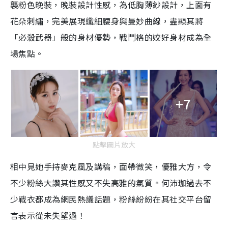
襲粉色晚裝，晚裝設計性感，為低胸薄紗設計，上面有
花朵刺繡，完美展現纖細腰身與曼妙曲線，盡顯其將
「必殺武器」般的身材優勢，戰鬥格的姣好身材成為全
場焦點。
+7
點擊圖片放大
相中見她手持麥克風及講稿，面帶微笑，優雅大方，令
不少粉絲大讚其性感又不失高雅的氣質。何沛珈過去不
少戰衣都成為網民熱議話題，粉絲紛紛在其社交平台留
言表示從未失望過！