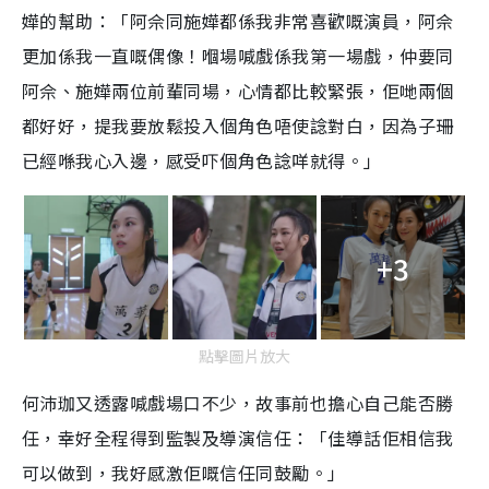
嬅的幫助：「阿佘同施嬅都係我非常喜歡嘅演員，阿佘
更加係我一直嘅偶像！嗰場喊戲係我第一場戲，仲要同
阿佘、施嬅兩位前輩同場，心情都比較緊張，佢哋兩個
都好好，提我要放鬆投入個角色唔使諗對白，因為子珊
已經喺我心入邊，感受吓個角色諗咩就得。」
+3
點擊圖片放大
何沛珈又透露喊戲場口不少，故事前也擔心自己能否勝
任，幸好全程得到監製及導演信任：「佳導話佢相信我
可以做到，我好感激佢嘅信任同鼓勵。」