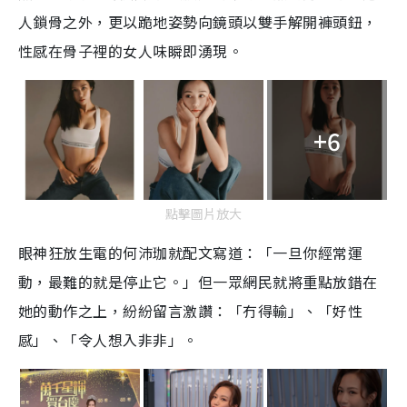
人鎖骨之外，更以跪地姿勢向鏡頭以雙手解開褲頭鈕，
性感在骨子裡的女人味瞬即湧現。
+6
點擊圖片放大
眼神狂放生電的何沛珈就配文寫道：「一旦你經常運
動，最難的就是停止它。」但一眾網民就將重點放錯在
她的動作之上，紛紛留言激讚：「冇得輸」、「好性
感」、「令人想入非非」。