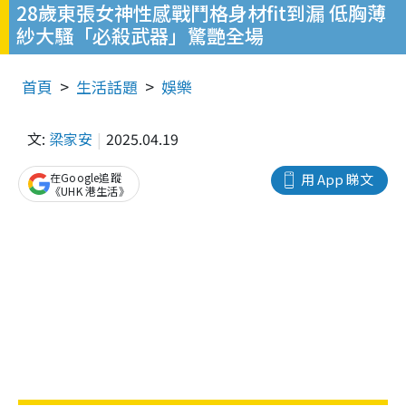
28歲東張女神性感戰鬥格身材fit到漏 低胸薄
紗大騷「必殺武器」驚艷全場
首頁
生活話題
娛樂
文:
梁家安
2025.04.19
在Google追蹤
用 App 睇文
《UHK 港生活》