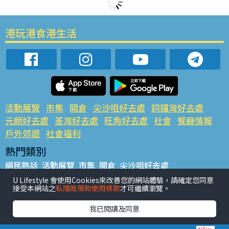
港玩港食港生活
活動展覽
市集
開倉
尖沙咀好去處
銅鑼灣好去處
元朗好去處
荃灣好去處
旺角好去處
社會
餐廳情報
戶外郊遊
社會福利
熱門類別
網民熱話
活動展覽
市集
開倉
尖沙咀好去處
銅鑼灣好去處
元朗好去處
荃灣好去處
旺角好去處
社會
U Lifestyle 會使用Cookies來改善您的網站體驗，請確定您同意
接受本網站之
私隱政策和使用條款
才可繼續瀏覽。
餐廳情報
戶外郊遊
熱門標籤
我已閱讀及同意
#UGO搵好去處
#人氣活動推介
#美食社群熱話