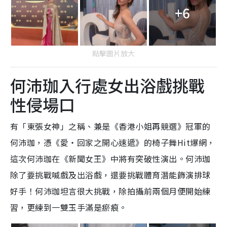
+6
點擊圖片放大
何沛珈入行處女出浴戲挑戰
性侵場口
有「東張女神」之稱、兼是《香港小姐再競選》冠軍的
何沛珈，憑《愛‧回家之開心速遞》的椅子舞Hit爆網，
這次何沛珈在《新聞女王》中將有突破性演出。何沛珈
除了要挑戰喊戲及出浴戲，還要挑戰體育潛能飾演排球
好手！何沛珈坦言很大挑戰，除拍攝前兩個月便開始練
習，更練到一雙玉手滿是瘀痕。