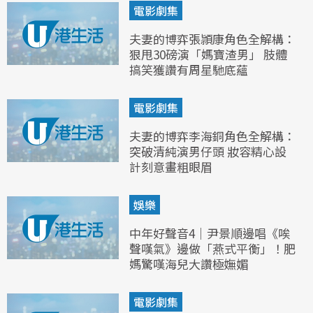
電影劇集
夫妻的博弈張頴康角色全解構：
狠甩30磅演「媽寶渣男」 肢體
搞笑獲讚有周星馳底蘊
電影劇集
夫妻的博弈李海銅角色全解構：
突破清純演男仔頭 妝容精心設
計刻意畫粗眼眉
娛樂
中年好聲音4｜尹景順邊唱《唉
聲嘆氣》邊做「燕式平衡」！肥
媽驚嘆海兒大讚極嫵媚
電影劇集