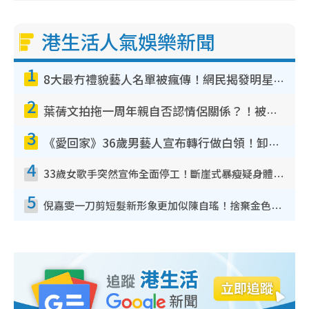
港生活人氣娛樂新聞
1
8大最冇禮貌藝人名單被瘋傳！網民揭發明星真面目 一致數臭呢位係無品天花板？
2
葉蒨文拍拖一周年親自否認情侶關係？！被質疑感情造假竟稱GM「普通同事」
3
《愛回家》36歲男藝人宣布轉行做白領！卸下藝人身份回歸素人平淡生活
4
33歲女歌手突然宣佈全面停工！斷崖式暴瘦疑身體亮紅燈！聲明曝︰將暫時淡出
5
倪嘉雯一刀剪短髮新形象更加似陳自瑤！捨棄金色長髮造型氣質大變超驚喜