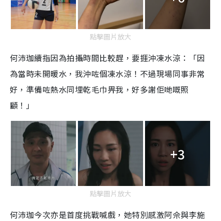
點擊圖片放大
何沛珈續指因為拍攝時間比較趕，要捱沖凍水涼：「因
為當時未開暖水，我沖咗個凍水涼！不過現場同事非常
好，準備咗熱水同埋乾毛巾畀我，好多謝佢哋嘅照
顧！」
+3
點擊圖片放大
何沛珈今次亦是首度挑戰喊戲，她特別感激阿佘與李施