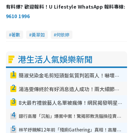
有料爆? 歡迎報料！U Lifestyle WhatsApp 報料專線:
9610 1996
著數
黃翠如
何依婷
港生活人氣娛樂新聞
1
簡淑兒染金毛剪短頭髮氣質判若兩人！嚇壞老公麥大力都認唔出：「你做咩事？」
2
湯洛雯傳終於有好消息造人成功！兩大細節曝孕味極濃惹猜測：大肚婆先會咁！
3
8大最冇禮貌藝人名單被瘋傳！網民揭發明星真面目 一致數臭呢位係無品天花板？
4
銀行高層「沉船」爆案中案！驚揭邪教洗腦操控賣淫被吞600萬 幕後黑手講多錯多
5
林芊妤親解12年前「殘廁Gathering」真相！高層解約一句話重創尊嚴至今拒返TVB