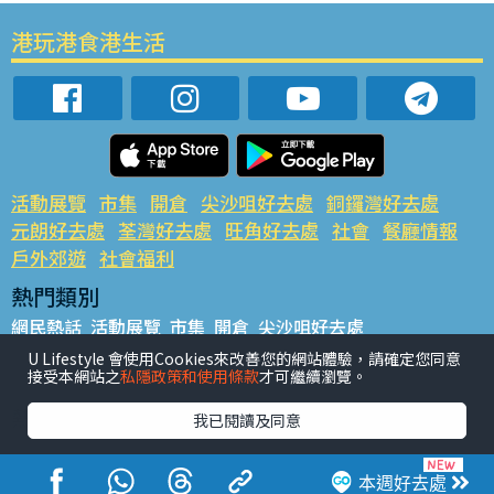
港玩港食港生活
活動展覽
市集
開倉
尖沙咀好去處
銅鑼灣好去處
元朗好去處
荃灣好去處
旺角好去處
社會
餐廳情報
戶外郊遊
社會福利
熱門類別
網民熱話
活動展覽
市集
開倉
尖沙咀好去處
銅鑼灣好去處
元朗好去處
荃灣好去處
旺角好去處
社會
U Lifestyle 會使用Cookies來改善您的網站體驗，請確定您同意
接受本網站之
私隱政策和使用條款
才可繼續瀏覽。
餐廳情報
戶外郊遊
熱門標籤
我已閱讀及同意
#UGO搵好去處
#人氣活動推介
#美食社群熱話
#親子玩樂好去處
#ULifestyle應用程式
#限時搶
本週好去處