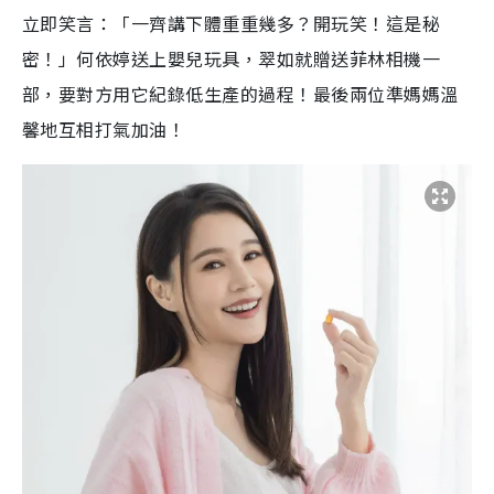
立即笑言：「一齊講下體重重幾多？開玩笑！這是秘
密！」何依婷送上嬰兒玩具，翠如就贈送菲林相機一
部，要對方用它紀錄低生產的過程！最後兩位準媽媽溫
馨地互相打氣加油！