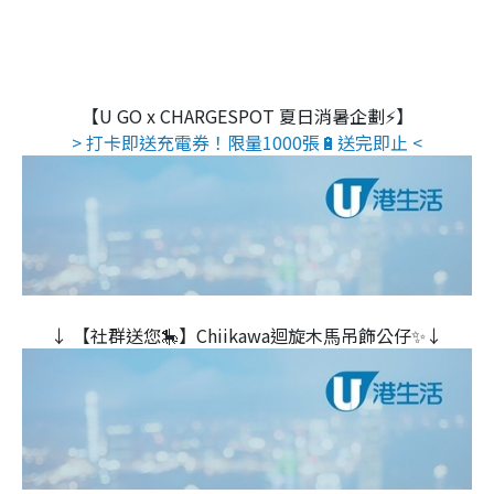
【U GO x CHARGESPOT 夏日消暑企劃⚡】
> 打卡即送充電券！限量1000張🔋送完即止 <
↓ 【社群送您🎠】Chiikawa迴旋木⾺吊飾公仔✨↓