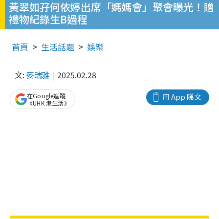
黃翠如孖何依婷出席「媽媽會」聚會曝光！贈
禮物紀錄生B過程
首頁
生活話題
娛樂
文:
麥瑞雅
2025.02.28
在Google追蹤
用 App 睇文
《UHK 港生活》