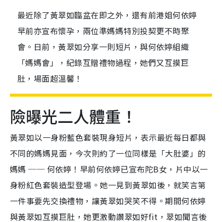
最近除了黃翠如臨盆在即之外，還有前港姐何依婷
早前亦宣布懷孕，兩位準媽媽特別投契更不時聚
會。日前，黃翠如分享一則短片，與何依婷組織
「媽媽會」，紀錄互贈禮物過程，她們又互摸巨
肚，場面超溫馨！
險曝光二人體重！
黃翠如以一身粉藍色套裝現身短片，表示最近每日都與
不同的媽媽見面，今次則約了一位同樣是「大肚婆」的
媽媽 ── 何依婷！早前何依婷已宣布陀B女，片中以一
身粉紅色套裝造型登場。她一見到黃翠如後，就笑言第
一件事要先交換禮物，讓黃翠如哭笑不得。期間何依婷
與黃翠如互摸巨肚，她更激動讚翠如好
fit
，翠如聞言後