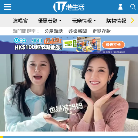
演唱會
優惠著數
玩樂情報
購物情報
熱門關鍵字：
公屋熱話
娛樂新聞
定期存款