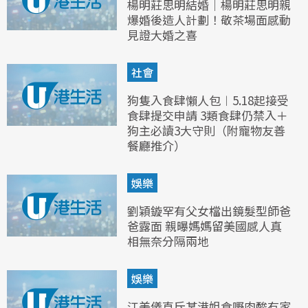
楊明莊思明結婚｜楊明莊思明親
爆婚後造人計劃！敬茶場面感動
見證大婚之喜
社會
狗隻入食肆懶人包︱5.18起接受
食肆提交申請 3類食肆仍禁入＋
狗主必讀3大守則（附寵物友善
餐廳推介）
娛樂
劉穎鏇罕有父女檔出鏡髮型師爸
爸露面 親曝媽媽留美國感人真
相無奈分隔兩地
娛樂
江美儀直斥某港姐食嘢肉酸冇家