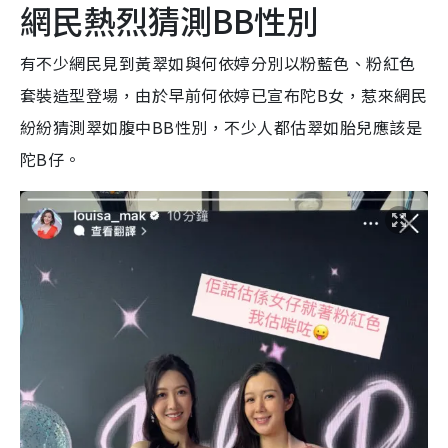
網民熱烈猜測BB性別
有不少網民見到黃翠如與何依婷分別以粉藍色、粉紅色
套裝造型登場，由於早前何依婷已宣布陀B女，惹來網民
紛紛猜測翠如腹中BB性別，不少人都估翠如胎兒應該是
陀B仔。