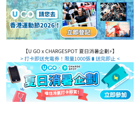
【U GO x CHARGESPOT 夏日消暑企劃⚡】
> 打卡即送充電券！限量1000張🔋送完即止 <