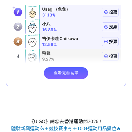
《U GO》請您去香港運動節2026！
體驗新興運動💦＋競技賽事💪＋100+運動用品攤位🔥