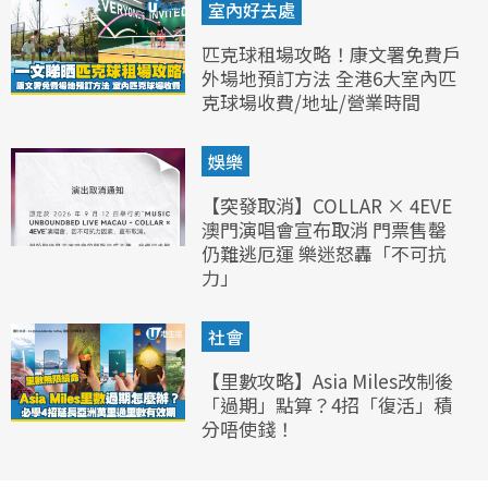
室內好去處
匹克球租場攻略！康文署免費戶
外場地預訂方法 全港6大室內匹
克球場收費/地址/營業時間
娛樂
【突發取消】COLLAR × 4EVE
澳門演唱會宣布取消 門票售罄
仍難逃厄運 樂迷怒轟「不可抗
力」
社會
【里數攻略】Asia Miles改制後
「過期」點算？4招「復活」積
分唔使錢！