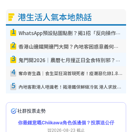
港生活人氣本地熱話
1
WhatsApp預設貼圖點刪？揭1招「反向操作」還原簡潔介面 附3步實測教學
2
香港山邊鐵閘邊門大開？內地客困惑意義何在！網民神回覆：呢種叫法理性防禦
3
鬼門開2026｜農曆七月撞正日全食特別邪？專家警告切忌做一事！揭4大禁忌+2招保平安
4
奪命寄生蟲｜食生菜狂瀉首現死者！疫潮惡化錄1.8萬宗病例 揭洗菜3大謬誤
5
內地客歎港人唔識老！揭港鐵保鮮級冷氣 港人求放過：咪投訴