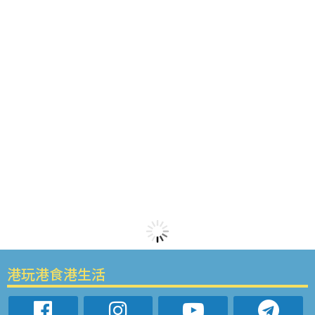
港玩港食港生活