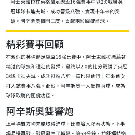
阿士東維拉在英格蘭足總盃16強賽事中以2:0戰勝英
冠球隊卡迪夫城，成功晉級八強，實現十年來的突
破。阿辛斯奧梅開二度，貢獻兩粒關鍵進球。
精彩賽事回顧
在激烈的英格蘭足總盃16強比賽中，阿士東維拉憑藉著
精湛的球技和穩定的發揮，最終以2:0的比分戰勝了英冠
球隊卡迪夫城，成功挺進八強，這也是他們十年來首次
打入該賽事八強。此役，阿辛斯奧一人獨攬兩球，成為
球隊取勝的關鍵功臣。
阿辛斯奧雙響炮
上半場雙方均未能取得進球，比賽陷入膠著狀態。下半
場易邊再戰，戰局發生了轉變。第68分鐘，拉舒福特送