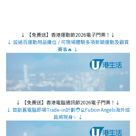
↓ 【免費送】香港運動節2026電子門票！↓
↓ 設過百運動用品攤位 / 可現場體驗多項新穎運動及觀賞
賽事🔥 ↓
↓ 【免費送】香港電腦通訊節2026電子門票！↓
↓ 首創舊電腦即場Trade-in計劃🧑‍💻Fubon Angels海外成
員將現身✨ ↓