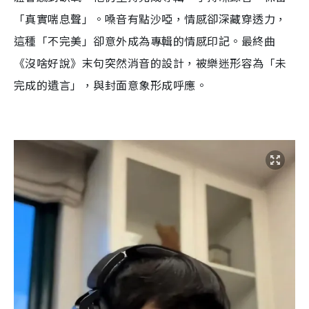
「真實喘息聲」。嗓音有點沙啞，情感卻深藏穿透力，
這種「不完美」卻意外成為專輯的情感印記。最終曲
《沒啥好說》末句突然消音的設計，被樂迷形容為「未
完成的遺言」，與封面意象形成呼應。