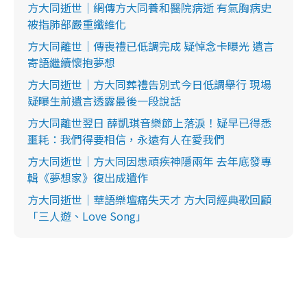
方大同逝世｜網傳方大同養和醫院病逝 有氣胸病史
被指肺部嚴重纖維化
方大同離世｜傳喪禮已低調完成 疑悼念卡曝光 遺言
寄語繼續懷抱夢想
方大同逝世｜方大同葬禮告別式今日低調舉行 現場
疑曝生前遺言透露最後一段說話
方大同離世翌日 薛凱琪音樂節上落淚！疑早已得悉
噩耗：我們得要相信，永遠有人在愛我們
方大同逝世｜方大同因患頑疾神隱兩年 去年底發專
輯《夢想家》復出成遺作
方大同逝世｜華語樂壇痛失天才 方大同經典歌回顧
「三人遊、Love Song」