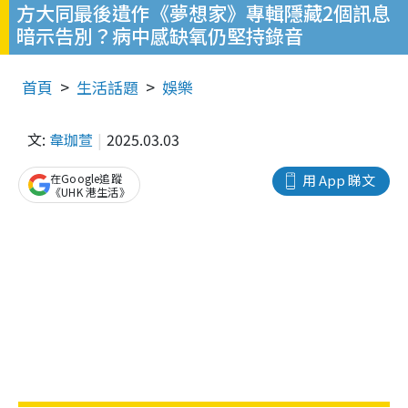
方大同最後遺作《夢想家》專輯隱藏2個訊息
暗示告別？病中感缺氧仍堅持錄音
首頁
生活話題
娛樂
文:
韋珈萱
2025.03.03
在Google追蹤
用 App 睇文
《UHK 港生活》