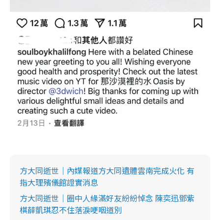
方大同逝世｜內媒報道方大同遺體雲南完成火化 有
指大理殯儀館證實消息
方大同逝世｜圈中人緣滿好友紛紛悼念 陳奕迅鄧紫
棋薛凱琪忍不住落淚哽咽道別