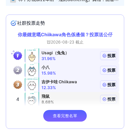
林芊妤親解12年前「殘廁Gathering」真相！高層解約一句話重創尊嚴至今拒返TVB