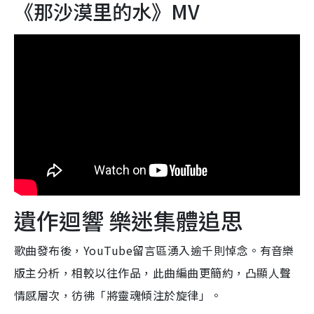
《那沙漠里的水》MV
遺作迴響 樂迷集體追思
歌曲發布後，YouTube留言區湧入逾千則悼念。有音樂
版主分析，相較以往作品，此曲編曲更簡約，凸顯人聲
情感層次，彷彿「將靈魂傾注於旋律」。