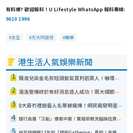
有料爆? 歡迎報料！U Lifestyle WhatsApp 報料專線:
9610 1996
女生
方大同逝世
娛樂
港生活人氣娛樂新聞
1
簡淑兒染金毛剪短頭髮氣質判若兩人！嚇壞老公麥大力都認唔出：「你做咩事？」
2
湯洛雯傳終於有好消息造人成功！兩大細節曝孕味極濃惹猜測：大肚婆先會咁！
3
8大最冇禮貌藝人名單被瘋傳！網民揭發明星真面目 一致數臭呢位係無品天花板？
4
銀行高層「沉船」爆案中案！驚揭邪教洗腦操控賣淫被吞600萬 幕後黑手講多錯多
5