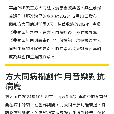
華語R&B天王方大同逝世消息震撼樂壇，其生前最
後遺作《那沙漠里的水》於2025年2月13日發布，
距離方大同病逝僅隔8天，這首收錄於2024年專輯
《夢想家》之中。在方大同病逝後，外界視專輯
《夢想家》由封面畫作至年份標記，均被視為方大
同對生命的隱喻式告別，似在暗示《夢想家》專輯
成為其創作生涯的終章。
方大同病榻創作 用音樂對抗
病魔
方大同在2024年10月坦言，《夢想家》專輯中的多首歌
曲在病中錄製。在創作期間，方大同因肺功能衰退，身
體會感到缺氧，他仍堅持完成專輯，手持咪錄音，保留