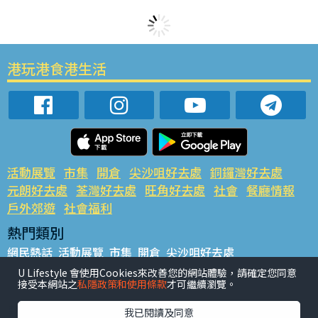
港玩港食港生活
活動展覽
市集
開倉
尖沙咀好去處
銅鑼灣好去處
元朗好去處
荃灣好去處
旺角好去處
社會
餐廳情報
戶外郊遊
社會福利
熱門類別
網民熱話
活動展覽
市集
開倉
尖沙咀好去處
銅鑼灣好去處
元朗好去處
荃灣好去處
旺角好去處
社會
U Lifestyle 會使用Cookies來改善您的網站體驗，請確定您同意
接受本網站之
私隱政策和使用條款
才可繼續瀏覽。
餐廳情報
戶外郊遊
熱門標籤
我已閱讀及同意