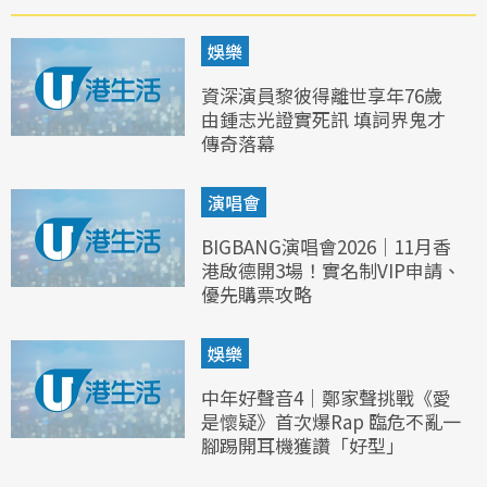
娛樂
資深演員黎彼得離世享年76歲
由鍾志光證實死訊 填詞界鬼才
傳奇落幕
演唱會
BIGBANG演唱會2026｜11月香
港啟德開3場！實名制VIP申請、
優先購票攻略
娛樂
中年好聲音4｜鄭家聲挑戰《愛
是懷疑》首次爆Rap 臨危不亂一
腳踢開耳機獲讚「好型」