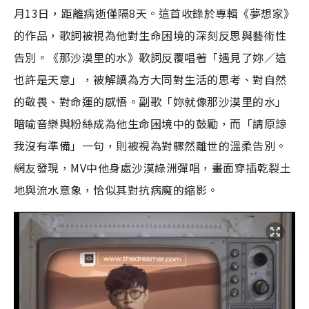
月13日，距離病逝僅隔8天。這首收錄於專輯《夢想家》
的作品，歌詞被視為他對生命困境的深刻反思與藝術性
告別。《那沙漠里的水》歌詞反覆唱著「遇見了妳／這
也許是天意」，被解讀為方大同對生活的思考、對自然
的敬畏、對命運的感悟。副歌「妳就像那沙漠里的水」
暗喻音樂與粉絲成為他生命困境中的鼓勵，而「請原諒
我沒有準備」一句，則被視為對驟然離世的溫柔告別。
網友發現，MV中他身處沙漠綠洲彈唱，畫面穿插乾裂土
地與流水意象，恰似其對抗病魔的縮影。