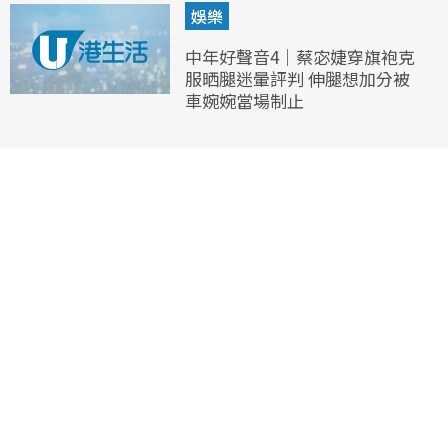
娛樂
中年好聲音4｜蔡宓婕穿旗袍克
服晒腿迷暈評判 伸腿想加分被
車婉婉當場制止