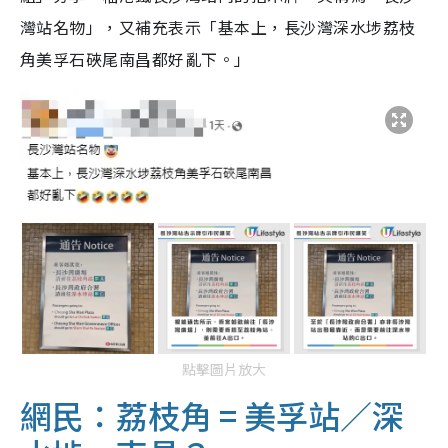
灣站名物」，又補充表示「基本上，長沙灣深水埗荔枝
角美孚石硤尾南昌都好亂下。」
點擊圖片放大
網民：荔枝角 = 美孚站／深