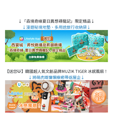
↓「森境奇緣夏日異想尋龍記」限定精品↓
↓漫遊秘境地墊、多用途旅行收納袋↓
【送您🐯】韓國超人氣文創品牌MUZIK TIGER 冰感風扇！
↓將萌虎嘅慵懶療癒帶返屋企↓