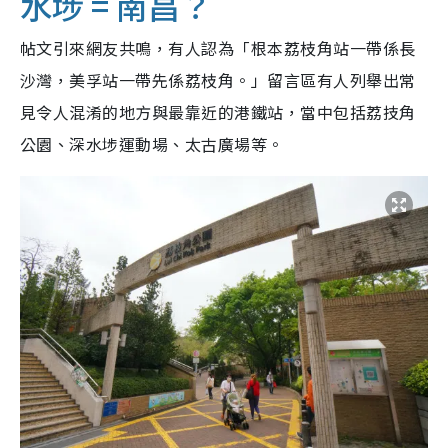
水埗 = 南昌？
帖文引來網友共鳴，有人認為「根本荔枝角站一帶係長
沙灣，美孚站一帶先係荔枝角。」留言區有人列舉出常
見令人混淆的地方與最靠近的港鐵站，當中包括荔技角
公園、深水埗運動場、太古廣場等。