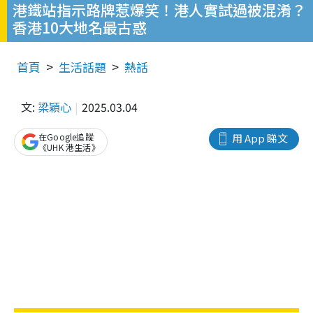
港鐵站指示路牌惹爆笑！港人實試過被混淆？
香港10大地名最古惑
首頁
生活話題
熱話
文:
梁穎心
2025.03.04
在Google追蹤
用 App 睇文
《UHK 港生活》