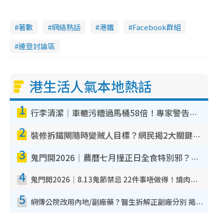
著數
網絡熱話
港鐵
Facebook群組
連登討論區
港生活人氣本地熱話
1
行李清潔｜車轆污糟過馬桶58倍！專家警告忌用酒精抹 教1招免污手除菌
2
裝修拆鐵閘隨時變賊人目標？網民揭2大關鍵用途：裝新式等於白裝？附新舊鐵閘分別
3
鬼門開2026｜農曆七月撞正日全食特別邪？專家警告切忌做一事！揭4大禁忌+2招保平安
4
鬼門開2026｜8.13鬼節禁忌 22件事唔做得！燒肉、刺身要少食？半夜勿吹口哨/打呢個電話
5
網傳公院改用內地/副廠藥？醫生拆解正副廠分別 揭4類人換藥隨時出事