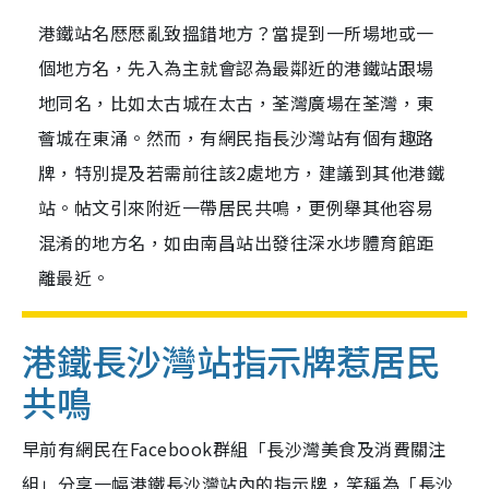
港鐵站名厯厯亂致搵錯地方？當提到一所場地或一
個地方名，先入為主就會認為最鄰近的港鐵站跟場
地同名，比如太古城在太古，荃灣廣場在荃灣，東
薈城在東涌。然而，有網民指長沙灣站有個有趣路
牌，特別提及若需前往該2處地方，建議到其他港鐵
站。帖文引來附近一帶居民共鳴，更例舉其他容易
混淆的地方名，如由南昌站出發往深水埗體育館距
離最近。
港鐵長沙灣站指示牌惹居民
共鳴
早前有網民在Facebook群組「長沙灣美食及消費關注
組」分享一幅港鐵長沙灣站內的指示牌，笑稱為「長沙