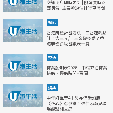
交通消息即時更新 | 隧道實時路
面情況+主要幹道估計行車時間
熱話
香港麻雀計番方法｜三番起糊點
計？大三元/十三么幾多番？香
港麻雀食糊番數表一覽
交通
梅窩船期表2026｜中環來往梅窩
快船、慢船時間+票價
娛樂
中年好聲音4｜吳亦偉迷幻版
《花心》惹爭議！張佳添海兒現
場觀點相交鋒