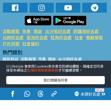
活動展覽
市集
開倉
尖沙咀好去處
銅鑼灣好去處
元朗好去處
荃灣好去處
旺角好去處
社會
餐廳情報
戶外郊遊
社會福利
熱門類別
網民熱話
活動展覽
市集
開倉
尖沙咀好去處
銅鑼灣好去處
元朗好去處
荃灣好去處
旺角好去處
社會
U Lifestyle 會使用Cookies來改善您的網站體驗，請確定您同意
接受本網站之
私隱政策和使用條款
才可繼續瀏覽。
餐廳情報
戶外郊遊
熱門標籤
我已閱讀及同意
#UGO搵好去處
#人氣活動推介
#美食社群熱話
#親子玩樂好去處
#ULifestyle應用程式
#限時搶
本週好去處
#UJetso禮物放送
#ULifestyle商戶中心
#著數
#網絡熱話
香港經濟日報版權所有©2026