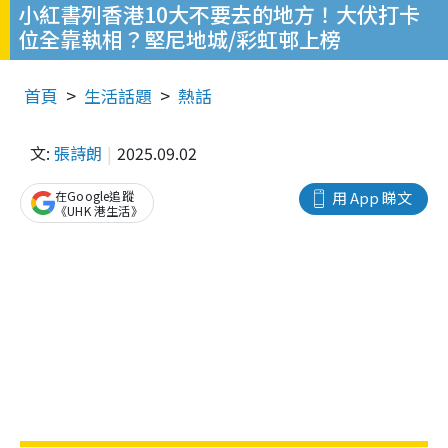
小紅書列香港10大不要去的地方！大伏打卡
位全靠執相？堅尼地城/彩虹邨上榜
首頁
生活話題
熱話
文:
張詩朗
2025.09.02
在Google追蹤
用 App 睇文
《UHK 港生活》