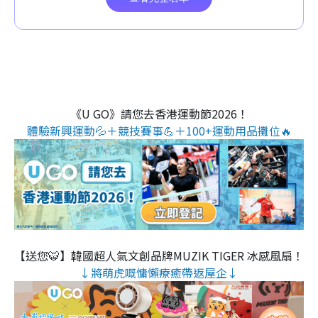
《U GO》請您去香港運動節2026！
體驗新興運動💦＋競技賽事💪＋100+運動用品攤位🔥
【送您🐯】韓國超人氣文創品牌MUZIK TIGER 冰感風扇！
↓將萌虎嘅慵懶療癒帶返屋企↓