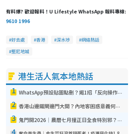
有料爆? 歡迎報料！U Lifestyle WhatsApp 報料專線:
9610 1996
好去處
香港
深水埗
網絡熱話
堅尼地城
港生活人氣本地熱話
1
WhatsApp預設貼圖點刪？揭1招「反向操作」還原簡潔介面 附3步實測教學
2
香港山邊鐵閘邊門大開？內地客困惑意義何在！網民神回覆：呢種叫法理性防禦
3
鬼門開2026｜農曆七月撞正日全食特別邪？專家警告切忌做一事！揭4大禁忌+2招保平安
4