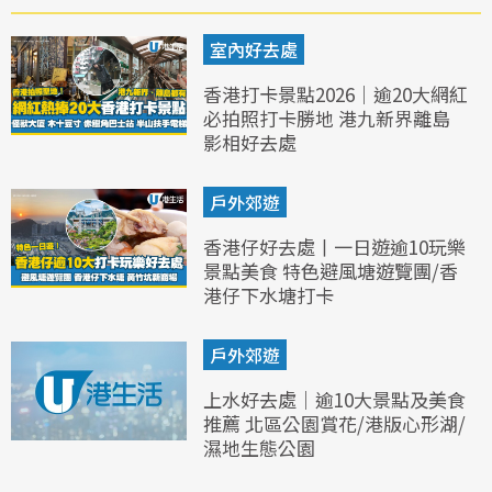
室內好去處
香港打卡景點2026｜逾20大網紅
必拍照打卡勝地 港九新界離島
影相好去處
戶外郊遊
香港仔好去處丨一日遊逾10玩樂
景點美食 特色避風塘遊覽團/香
港仔下水塘打卡
戶外郊遊
上水好去處｜逾10大景點及美食
推薦 北區公園賞花/港版心形湖/
濕地生態公園