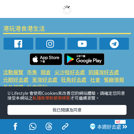
港玩港食港生活
活動展覽
市集
開倉
尖沙咀好去處
銅鑼灣好去處
元朗好去處
荃灣好去處
旺角好去處
社會
餐廳情報
戶外郊遊
社會福利
U Lifestyle 會使用Cookies來改善您的網站體驗，請確定您同意
熱門類別
接受本網站之
私隱政策和使用條款
才可繼續瀏覽。
網民熱話
活動展覽
市集
開倉
尖沙咀好去處
我已閱讀及同意
銅鑼灣好去處
元朗好去處
荃灣好去處
旺角好去處
社會
餐廳情報
戶外郊遊
本週好去處
熱門標籤