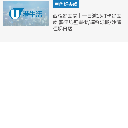
室內好去處
西環好去處｜一日遊15打卡好去
處 藝里坊壁畫街/鐘聲泳棚/沙灣
徑睇日落