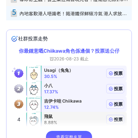
奪命寄生蟲｜食生菜狂瀉首現死者！疫潮惡化錄1.8萬宗病例 揭洗菜3大謬誤
5
內地客歎港人唔識老！揭港鐵保鮮級冷氣 港人求放過：咪投訴