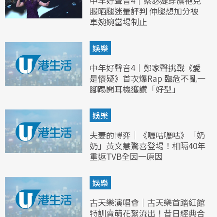
中年好聲音4｜蔡宓婕穿旗袍克
服晒腿迷暈評判 伸腿想加分被
車婉婉當場制止
娛樂
中年好聲音4｜鄭家聲挑戰《愛
是懷疑》首次爆Rap 臨危不亂一
腳踢開耳機獲讚「好型」
娛樂
夫妻的博弈｜《嚦咕嚦咕》「奶
奶」黃文慧驚喜登場！相隔40年
重返TVB全因一原因
娛樂
古天樂演唱會｜古天樂首踏紅館
特訓賣萌花絮流出！昔日經典合