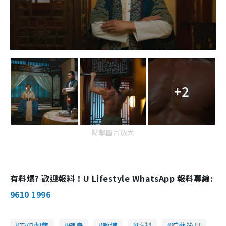
+2
點擊圖片放大
有料爆? 歡迎報料！U Lifestyle WhatsApp 報料專線:
9610 1996
TVB劇集
健身
教練
監製
綜藝節目