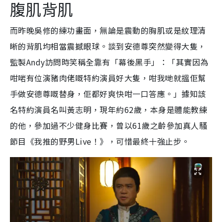
腹肌背肌
而昨晚吳修的練功畫面，無論是震動的胸肌或是紋理清
晰的背肌均相當震撼眼球。談到安德尊突然變得大隻，
監製Andy訪問時笑稱全靠有「幕後黑手」：「其實因為
咁啱有位演豬肉佬嘅特約演員好大隻，咁我哋就搵佢幫
手做安德尊嘅替身，佢都好爽快咁一口答應。」據知該
名特約演員名叫黃志明，現年約62歲，本身是體能教練
的他，參加過不少健身比賽，曾以61歲之齡參加真人騷
節目《我推的野男Live！》，可惜最終十強止步。