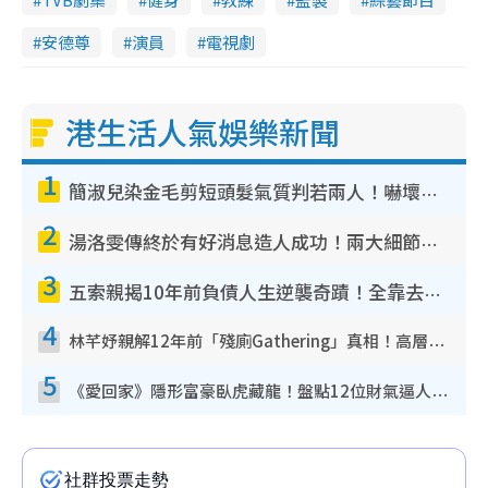
安德尊
演員
電視劇
港生活人氣娛樂新聞
1
簡淑兒染金毛剪短頭髮氣質判若兩人！嚇壞老公麥大力都認唔出：「你做咩事？」
2
湯洛雯傳終於有好消息造人成功！兩大細節曝孕味極濃惹猜測：大肚婆先會咁！
3
五索親揭10年前負債人生逆襲奇蹟！全靠去一地方轉運後即遇上馬先生
4
林芊妤親解12年前「殘廁Gathering」真相！高層解約一句話重創尊嚴至今拒返TVB
5
《愛回家》隱形富豪臥虎藏龍！盤點12位財氣逼人的有錢藝人：呢位靚女3億身家唔憂做