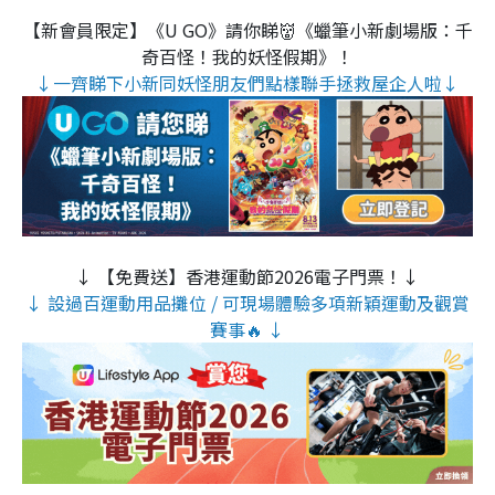
【新會員限定】《U GO》請你睇👹《蠟筆小新劇場版：千
奇百怪！我的妖怪假期》！
↓一齊睇下小新同妖怪朋友們點樣聯手拯救屋企人啦↓
↓ 【免費送】香港運動節2026電子門票！↓
↓ 設過百運動用品攤位 / 可現場體驗多項新穎運動及觀賞
賽事🔥 ↓