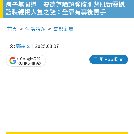
痞子無間道｜安德尊晒超強腹肌背肌勁震撼
監製親揭大隻之謎：全靠有幕後黑手
首頁
生活話題
電影劇集
文:
鄭惠文
2025.03.07
在Google追蹤
用 App 睇文
《UHK 港生活》