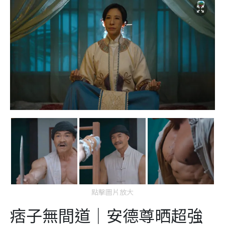
點擊圖片放大
痞子無間道｜安德尊晒超強