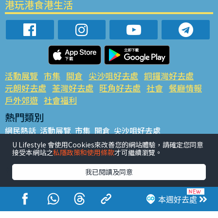
港玩港食港生活
活動展覽
市集
開倉
尖沙咀好去處
銅鑼灣好去處
元朗好去處
荃灣好去處
旺角好去處
社會
餐廳情報
戶外郊遊
社會福利
熱門類別
網民熱話
活動展覽
市集
開倉
尖沙咀好去處
銅鑼灣好去處
元朗好去處
荃灣好去處
旺角好去處
社會
U Lifestyle 會使用Cookies來改善您的網站體驗，請確定您同意
接受本網站之
私隱政策和使用條款
才可繼續瀏覽。
餐廳情報
戶外郊遊
熱門標籤
我已閱讀及同意
#UGO搵好去處
#人氣活動推介
#美食社群熱話
#親子玩樂好去處
#ULifestyle應用程式
#限時搶
本週好去處
#UJetso禮物放送
#ULifestyle商戶中心
#著數
#網絡熱話