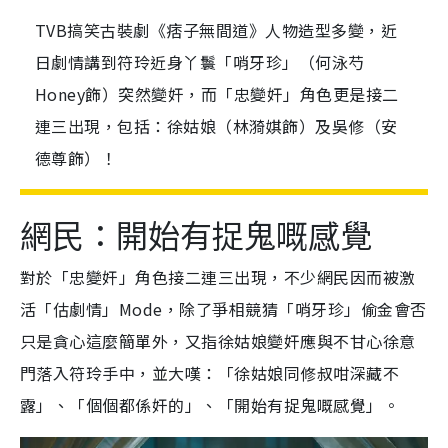
TVB搞笑古裝劇《痞子無間道》人物造型多變，近
日劇情講到符玲近身丫鬟「哨牙珍」（何泳芍
Honey飾）突然變奸，而「忠變奸」角色更是接二
連三出現，包括：徐姑娘（林漪娸飾）及吳修（安
德尊飾）！
網民：開始有捉鬼嘅感覺
對於「忠變奸」角色接二連三出現，不少網民因而被激
活「估劇情」Mode，除了爭相競猜「哨牙珍」偷金會否
只是貪心這麼簡單外，又指徐姑娘變奸應與不甘心徐意
門落入符玲手中，並大嘆：「徐姑娘同修叔咁深藏不
露」、「個個都係奸的」、「開始有捉鬼嘅感覺」。