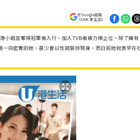
在Google追蹤
《UHK 港生活》
選香港小姐並奪得冠軍後入行，加入TVB後被力捧上位。除了擁有
不過一向密實的她，甚少會以性感裝扮現身，而日前她就激罕在