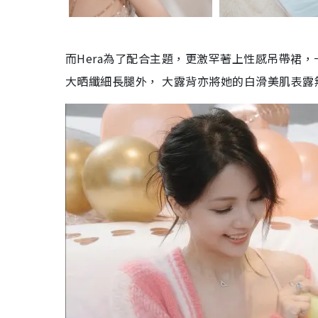
而Hera為了配合主題，更激罕著上性感吊帶裙，
大晒纖細長腿外， 大露背亦將她的白滑美肌表