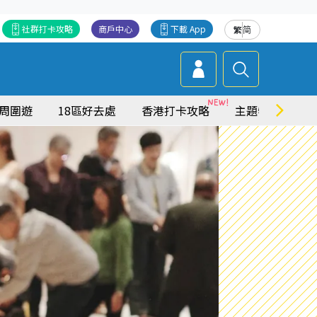
社群打卡攻略
商戶中心
下載 App
繁
简
周圍遊
18區好去處
香港打卡攻略
主題特集