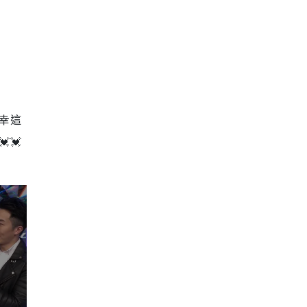
慶幸這
💓