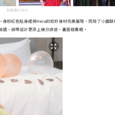
點擊圖片放大
一身粉紅色貼身裙將Hera的姣好身材完美展現，而除了小露酥
露無遺，綁帶設計更添上幾分誘惑，畫面極養眼。