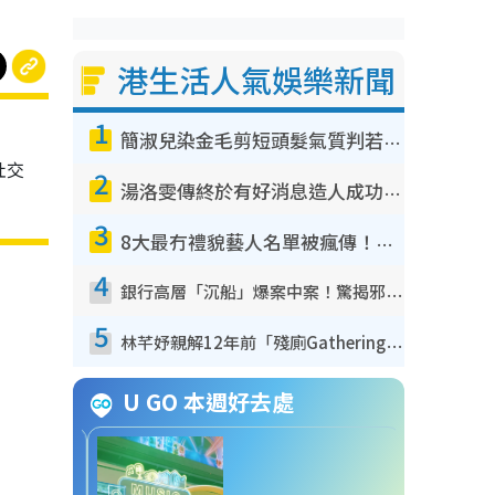
港生活人氣娛樂新聞
1
簡淑兒染金毛剪短頭髮氣質判若兩人！嚇壞老公麥大力都認唔出：「你做咩事？」
社交
2
湯洛雯傳終於有好消息造人成功！兩大細節曝孕味極濃惹猜測：大肚婆先會咁！
3
8大最冇禮貌藝人名單被瘋傳！網民揭發明星真面目 一致數臭呢位係無品天花板？
4
銀行高層「沉船」爆案中案！驚揭邪教洗腦操控賣淫被吞600萬 幕後黑手講多錯多
5
林芊妤親解12年前「殘廁Gathering」真相！高層解約一句話重創尊嚴至今拒返TVB
U GO 本週好去處