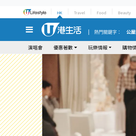
HK
Travel
Food
Beauty
熱門關鍵字：
公屋
演唱會
優惠著數
玩樂情報
購物