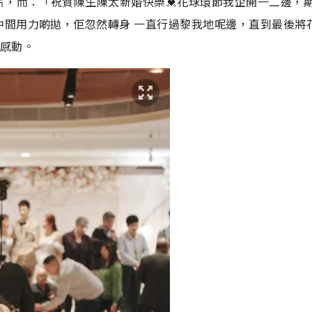
片，而：「祝賀陳生陳太新婚快樂💓花球環節我企開一二邊，
中間用力啲拋，佢忽然轉身 一直行過黎我地呢邊，直到最後將
分感動。