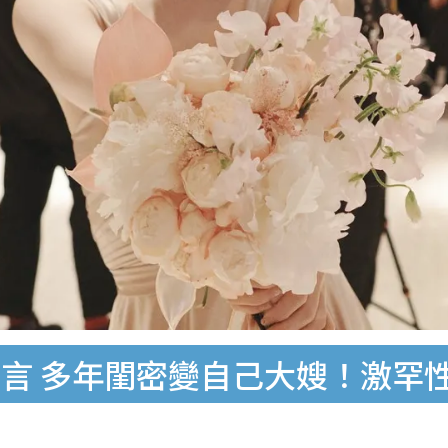
言 多年閨密變自己大嫂！激罕性