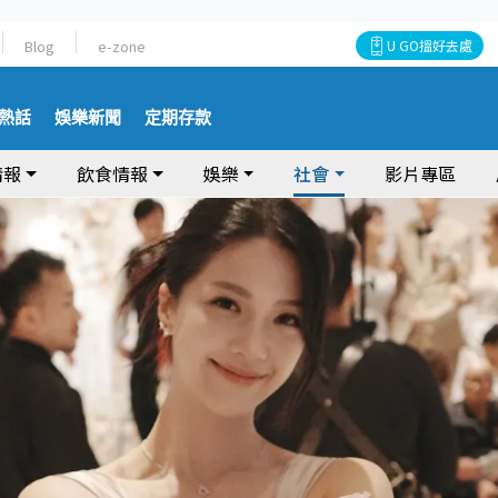
Blog
e-zone
U GO搵好去處
熱話
娛樂新聞
定期存款
情報
飲食情報
娛樂
社會
影片專區