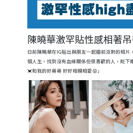
陳曉華激罕貼性感相著
日前陳曉華在IG貼出與朋友一起婚前派對的相片，並
個人生，找到沒有血緣關係但很喜歡的人，眨下眼 
💓和我的好哥哥 好好相親相愛😝」