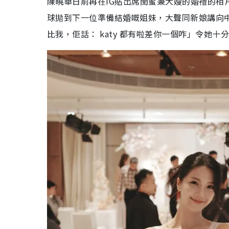
陳曉華日前再在IG貼出席閏蜜兼大嫂的婚禮的相
球拋到下一位準備結婚嘅姐妹，大聲同新娘講向
比我，佢話： katy 都有啦差你一個咋」令她十