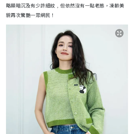
略顯暗沉及有少許細紋﹐但依然沒有一點老態，凍齡美
貌再次驚艷一眾網民！