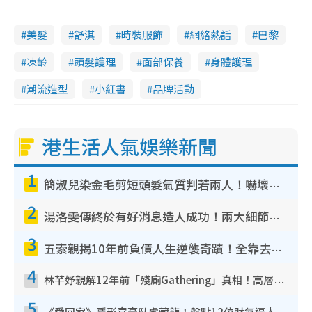
美髮
舒淇
時裝服飾
網絡熱話
巴黎
凍齡
頭髮護理
面部保養
身體護理
潮流造型
小紅書
品牌活動
港生活人氣娛樂新聞
1
簡淑兒染金毛剪短頭髮氣質判若兩人！嚇壞老公麥大力都認唔出：「你做咩事？」
2
湯洛雯傳終於有好消息造人成功！兩大細節曝孕味極濃惹猜測：大肚婆先會咁！
3
五索親揭10年前負債人生逆襲奇蹟！全靠去一地方轉運後即遇上馬先生
4
林芊妤親解12年前「殘廁Gathering」真相！高層解約一句話重創尊嚴至今拒返TVB
5