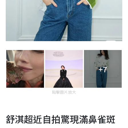
+7
點擊圖片放大
舒淇超近自拍驚現滿鼻雀斑