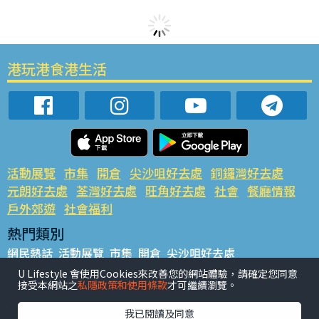
港玩港食港生活
活動展覽
市集
開倉
尖沙咀好去處
銅鑼灣好去處
元朗好去處
荃灣好去處
旺角好去處
社會
餐廳情報
戶外郊遊
社會福利
熱門類別
網民熱話
活動展覽
市集
開倉
尖沙咀好去處
銅鑼灣好去處
元朗好去處
荃灣好去處
旺角好去處
社會
U Lifestyle 會使用Cookies來改善您的網站體驗，請確定您同意
接受本網站之
私隱政策和使用條款
才可繼續瀏覽。
餐廳情報
戶外郊遊
熱門標籤
我已閱讀及同意