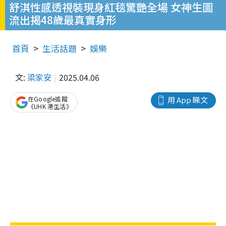
舒淇性感透視裝現身紅毯驚艷全場 女神生圖
流出揭48歲最真實身形
首頁
生活話題
娛樂
文:
梁家安
2025.04.06
在Google追蹤
用 App 睇文
《UHK 港生活》