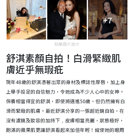
+7
點擊圖片放大
舒淇素顏自拍！白滑緊緻肌
膚近乎無瑕疪
現年48歲的舒淇憑著出眾的身材及標誌性厚唇，加上身
上舉手投足的自信魅力，令她成為不少人心中的女神。
保養相當得宜的舒淇，即使將邁進50歲，但仍然擁有白
滑而緊緻的肌膚。最近舒淇分享的一張超近鏡自拍，在
沒有濾鏡及妝容的加持下﹐皮膚相當亮麗，狀態極好，
飽滿的蘋果肌更讓舒淇看起來加倍年輕！縱使她的眼周