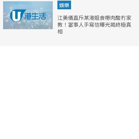
娛樂
江美儀直斥某港姐食嘢肉酸冇家
教！當事人手寫信曝光揭終極真
相