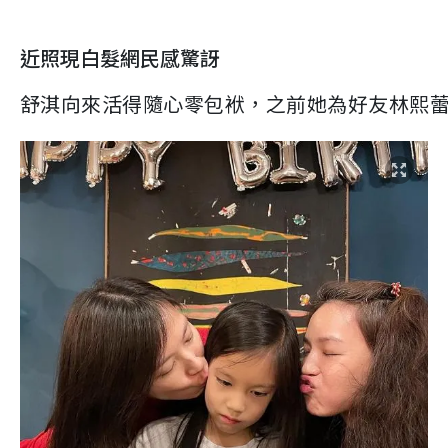
近照現白髮網民感驚訝
舒淇向來活得隨心零包袱，之前她為好友林熙