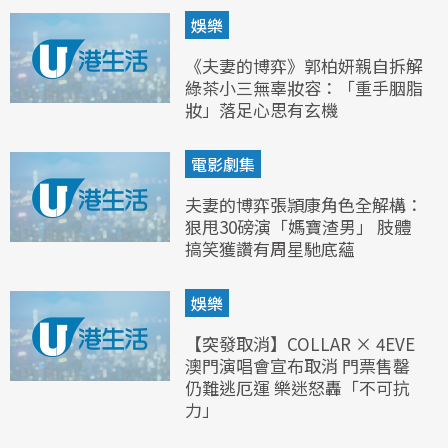
娛樂
《夫妻的博弈》郭柏妍親自拆解
綠茶小三無辜妝容：「重手胭脂
妝」落足心思有玄機
電影劇集
夫妻的博弈張頴康角色全解構：
狠甩30磅演「媽寶渣男」 肢體
搞笑獲讚有周星馳底蘊
娛樂
【突發取消】COLLAR × 4EVE
澳門演唱會宣布取消 門票售罄
仍難逃厄運 樂迷怒轟「不可抗
力」