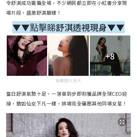
令舒淇成功震懾全場，不少網民都立即在小紅書分享現
場片段，盛激舒淇靚樣！
舒淇透視現身
▼▼點擊睇
▼▼
+8
點擊圖片放大
當日舒淇氣勢十足，一落車到步即刻獲品牌全球CEO迎
接，猶如仙女下凡一樣，排場完全碾壓其他同場女星！