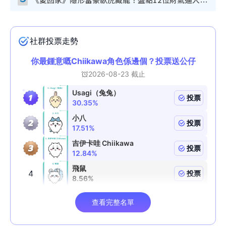
《愛回家》隱形富豪臥虎藏龍！盤點12位財氣逼人的有錢藝人：呢位靚女3億身家唔憂做