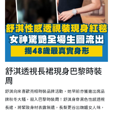
舒淇透視長裙現身巴黎時裝
周
舒淇向來喜歡亮相時裝品牌活動，她早前
亦獲邀出
席品
牌秋冬大騷，殺入巴黎時裝周！舒淇身穿黑色性感透視
長裙，將緊致身材表露無遺，長髮更谷出嫵媚女人味，