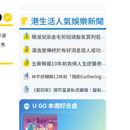
港生活人氣娛樂新聞
1
餘波
簡淑兒染金毛剪短頭髮氣質判若兩人！嚇壞老公麥大力都認唔出：「你做咩事？」
金秀
2
湯洛雯傳終於有好消息造人成功！兩大細節曝孕味極濃惹猜測：大肚婆先會咁！
3
五索親揭10年前負債人生逆襲奇蹟！全靠去一地方轉運後即遇上馬先生
4
林芊妤親解12年前「殘廁Gathering」真相！高層解約一句話重創尊嚴至今拒返TVB
5
《愛回家》隱形富豪臥虎藏龍！盤點12位財氣逼人的有錢藝人：呢位靚女3億身家唔憂做
U GO 本週好去處