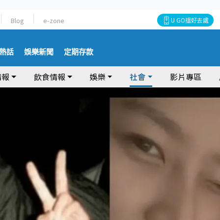
Blog
e-zone
U GO搵好去處
熱話
娛樂新聞
定期存款
情報
飲食情報
娛樂
社會
影片專區