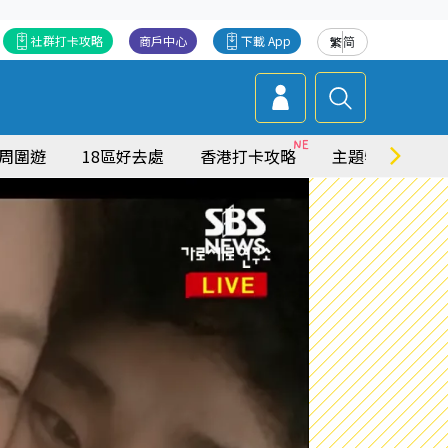
社群打卡攻略
商戶中心
下載 App
繁
简
周圍遊
18區好去處
香港打卡攻略
主題特集