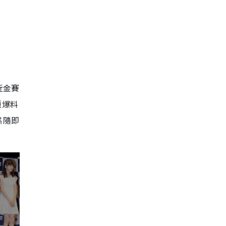
近金賽
種爆料
片隨即