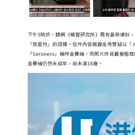
下午5時許，韓網《橫豎研究所》再有最新爆料
「我愛你」的證據。信件內容揭露金秀賢疑以「
「Seronero」稱呼金賽綸，而照片所見戴著粗
金賽綸仍然未成年，尚未滿18歲。