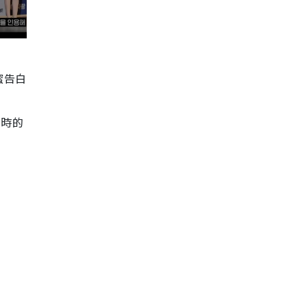
蜜告白
當時的