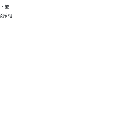
」，並
駁斥相