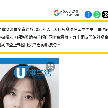
在Google追蹤
《UHK 港生活》
歲女演員金賽綸於2025年2月16日被發現在家中輕生，事件
係被曝光。網路輿論幾乎傾向同情金賽綸，許多網友開始質疑
關詞條登上韓國社交平台的熱搜榜。