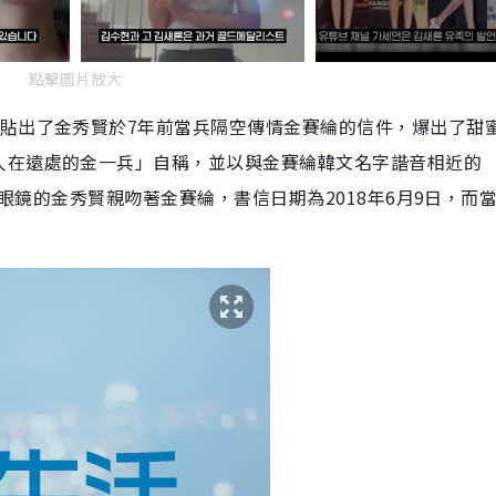
點擊圖片放大
，貼出了金秀賢於7年前當兵隔空傳情金賽綸的信件，爆出了甜
人在遠處的金一兵」自稱，並以與金賽綸韓文名字諧音相近的
框眼鏡的金秀賢親吻著金賽綸，書信日期為2018年6月9日，而