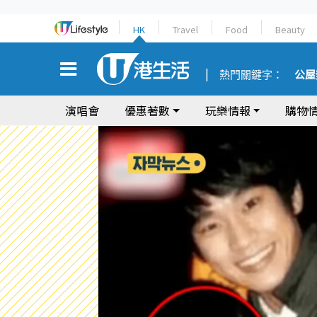
HK
Travel
Food
Beauty
熱門關鍵字：
公屋
演唱會
優惠著數
玩樂情報
購物