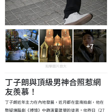
+7
點擊圖片放大
丁子朗與頂級男神合照惹網
友羨慕！
丁子朗近年主力在內地發展，近月都在雲南拍劇，他在
懸疑燒腦劇《搏憶》中飾演霍建華的徒弟。他昨日（27