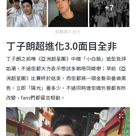
+7
點擊圖片放大
丁子朗超進化3.0面目全非
丁子朗之前喺《亞洲超星團》中嘅「小白臉」造型負評
如潮，不過佢都大方表示想試多啲唔同嘅嘢；早前《亞
洲超星團》比賽終於結束，而佢都將一頭金髮染番做黑
色，立即「陽光」番多少，不過同時連佢嘅外貌都有所
改變，fans們都留言相勸。