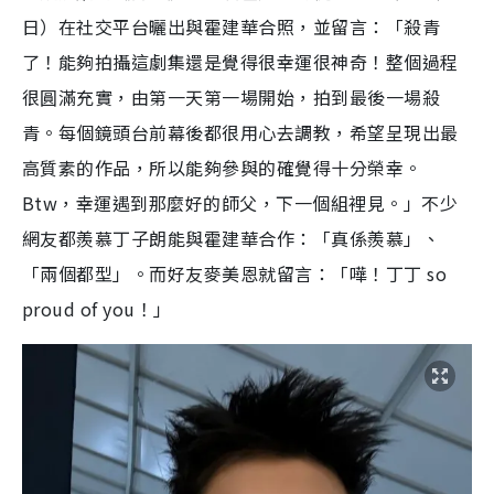
日）在社交平台曬出與霍建華合照，並留言：「殺青
了！能夠拍攝這劇集還是覺得很幸運很神奇！整個過程
很圓滿充實，由第一天第一場開始，拍到最後一場殺
青。每個鏡頭台前幕後都很用心去調教，希望呈現出最
高質素的作品，所以能夠參與的確覺得十分榮幸。
Btw，幸運遇到那麼好的師父，下一個組裡見。」不少
網友都羨慕丁子朗能與霍建華合作：「真係羨慕」、
「兩個都型」。而好友麥美恩就留言：「嘩！丁丁 so
proud of you！」