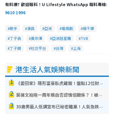
有料爆? 歡迎報料！U Lifestyle WhatsApp 報料專線:
9610 1996
歌手
演員
亞洲
電視劇
楊千嬅
丁子高
黃宗澤
亞洲超星團
TVB
丁子朗
社交平台
台灣
上海
港生活人氣娛樂新聞
1
《愛回家》隱形富豪臥虎藏龍！盤點12位財氣逼人的有錢藝人：呢位靚女3億身家唔憂做
2
葉蒨文拍拖一周年親自否認情侶關係？！被質疑感情造假竟稱GM「普通同事」
3
30歲男藝人低調宣布已秘密離巢！人氣急跌變失蹤人口︰「這幾年過得並不容易」