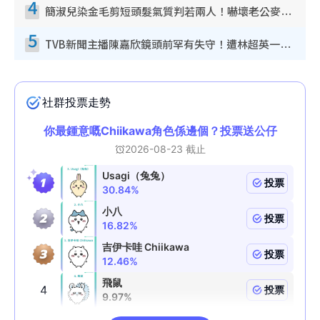
4
簡淑兒染金毛剪短頭髮氣質判若兩人！嚇壞老公麥大力都認唔出：「你做咩事？」
5
TVB新聞主播陳嘉欣鏡頭前罕有失守！遭林超英一句說話突襲嚇親當場大笑