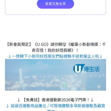
【新會員限定】《U GO》請你睇👹《蠟筆小新劇場版：千
奇百怪！我的妖怪假期》！
↓一齊睇下小新同妖怪朋友們點樣聯手拯救屋企人啦↓
↓ 【免費送】香港運動節2026電子門票！↓
↓ 設過百運動用品攤位 / 可現場體驗多項新穎運動及觀賞