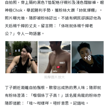
自拍照，穿上簡約黑色T恤配格仔襯衫及淺色闊腳褲，眼
神極Chok，舉起勝利手勢，獲粉絲大讚「帥氣爆棚」。
照片曝光後，隨即被粉絲認出，不過有網民卻誤認他為
天后楊千嬅的丈夫，留言問：「係咪就係楊千嬅老
公？」令人一時語塞。
+8
點擊圖片放大
丁子朗近距離自拍鬚根，散發出成熟的男人味；隨即就
有粉絲澄清：「嗰個係丁子高！」該名擺烏龍的粉絲亦
隨即道歉：「哇～咁樣咩。唔好意思。記錯咗。