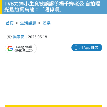
TVB力捧小生竟被誤認係楊千嬅老公 自拍曝
光尷尬擺烏龍：「唔係啊」
首頁
生活話題
娛樂
文:
梁家安
2025.05.18
在Google追蹤
用 App 睇文
《UHK 港生活》