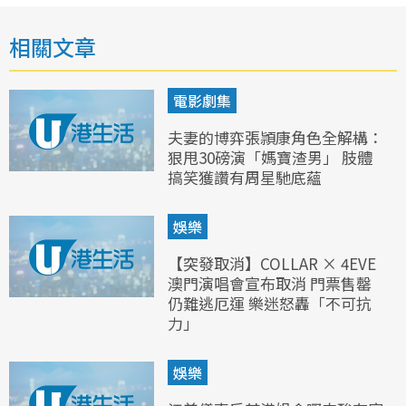
相關文章
電影劇集
夫妻的博弈張頴康角色全解構：
狠甩30磅演「媽寶渣男」 肢體
搞笑獲讚有周星馳底蘊
娛樂
【突發取消】COLLAR × 4EVE
澳門演唱會宣布取消 門票售罄
仍難逃厄運 樂迷怒轟「不可抗
力」
娛樂