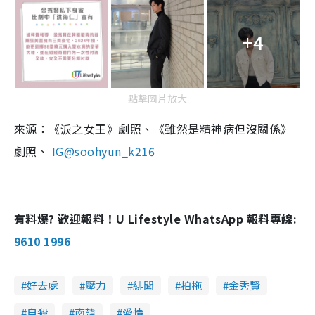
+4
點擊圖片放大
來源：《淚之女王》劇照、《雖然是精神病但沒關係》
劇照、
IG@soohyun_k216
有料爆? 歡迎報料！U Lifestyle WhatsApp 報料專線:
9610 1996
好去處
壓力
緋聞
拍拖
金秀賢
自殺
南韓
愛情