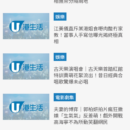
相無奈分隔兩地
娛樂
江美儀直斥某港姐食嘢肉酸冇家
教！當事人手寫信曝光揭終極真
相
娛樂
古天樂演唱會｜古天樂首踏紅館
特訓賣萌花絮流出！昔日經典合
唱歌驚爆未必唱
電影劇集
夫妻的博弈｜郭柏妍拍片瘋狂撒
嬌「生氣氣」反差萌！戲外開戰
高海寧不為所動笑翻網民