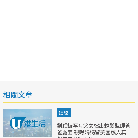
相關文章
娛樂
劉穎鏇罕有父女檔出鏡髮型師爸
爸露面 親曝媽媽留美國感人真