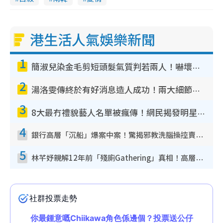
港生活人氣娛樂新聞
1
簡淑兒染金毛剪短頭髮氣質判若兩人！嚇壞老公麥大力都認唔出：「你做咩事？」
2
湯洛雯傳終於有好消息造人成功！兩大細節曝孕味極濃惹猜測：大肚婆先會咁！
3
8大最冇禮貌藝人名單被瘋傳！網民揭發明星真面目 一致數臭呢位係無品天花板？
4
銀行高層「沉船」爆案中案！驚揭邪教洗腦操控賣淫被吞600萬 幕後黑手講多錯多
5
林芊妤親解12年前「殘廁Gathering」真相！高層解約一句話重創尊嚴至今拒返TVB