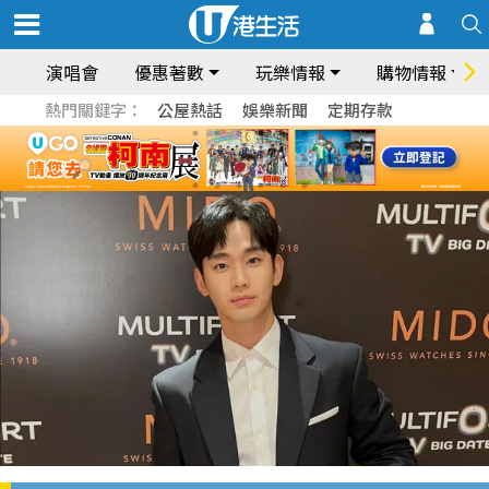
演唱會
優惠著數
玩樂情報
購物情報
熱門關鍵字：
公屋熱話
娛樂新聞
定期存款