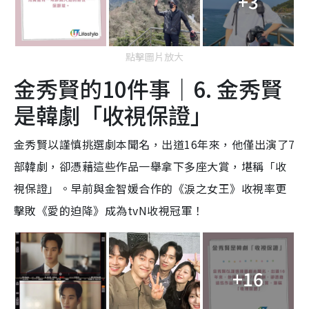
+3
點擊圖片放大
金秀賢的10件事｜6. 金秀賢
是韓劇「收視保證」
金秀賢以謹慎挑選劇本聞名，出道16年來，他僅出演了7
部韓劇，卻憑藉這些作品一舉拿下多座大賞，堪稱「收
視保證」。早前與金智媛合作的《淚之女王》收視率更
擊敗《愛的迫降》成為tvN收視冠軍！
+16