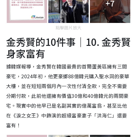
+7
點擊圖片放大
金秀賢的10件事｜10. 金秀賢
身家富有
據韓媒報導，金秀賢在韓國最貴的首爾蛋黃區擁有三間
豪宅，2024年初，他更豪擲88億韓元購入聖水洞的豪華
大樓，並在短短兩個月內一次性付清全款，完全不需要
分期付款，此前他還擁有價值30億和40億韓元的兩間豪
宅。現實中的他早已是名副其實的億萬富翁，甚至比他
在《淚之女王》中飾演的超級富豪妻子「洪海仁」還要
富有！