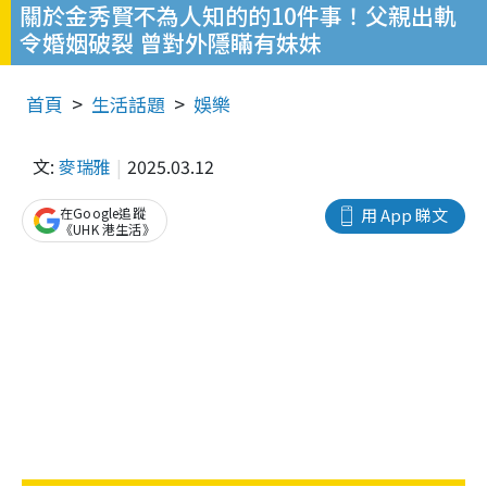
關於金秀賢不為人知的的10件事！父親出軌
令婚姻破裂 曾對外隱瞞有妹妹
首頁
生活話題
娛樂
文:
麥瑞雅
2025.03.12
在Google追蹤
用 App 睇文
《UHK 港生活》