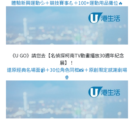
體驗新興運動💦＋競技賽事💪＋100+運動用品攤位🔥
《U GO》請您去【名偵探柯南TV動畫播放30週年紀念
展】！
還原經典名場面📹＋30位角色同框📸＋原創限定感謝劇場
🍿