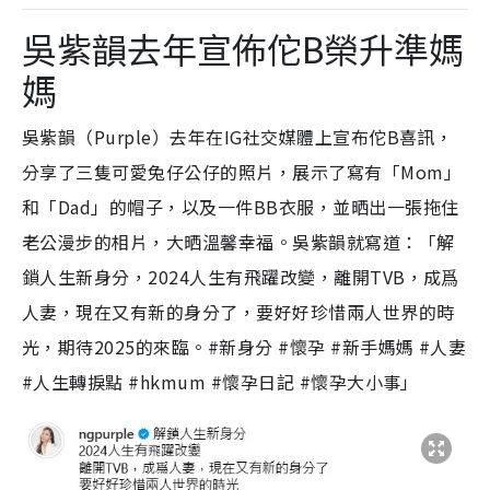
吳紫韻去年宣佈佗B榮升準媽
媽
吳紫韻（Purple）去年
在IG社交媒體上宣布佗B喜訊，
分享了三隻可愛兔仔公仔的照片，展示了寫有「Mom」
和「Dad」的帽子，以及一件BB衣服，並晒出一張拖住
老公漫步的相片，大晒溫馨幸福。
吳紫韻就寫道：「解
鎖人生新身分，2024人生有飛躍改變，離開TVB，成爲
人妻，現在又有新的身分了，要好好珍惜兩人世界的時
光，期待2025的來臨。#新身分 #懷孕 #新手媽媽 #人妻
#人生轉捩點 #hkmum #懷孕日記 #懷孕大小事」