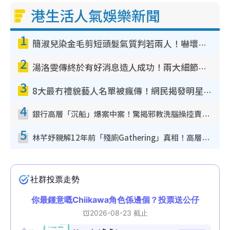
港生活人氣娛樂新聞
1
簡淑兒染金毛剪短頭髮氣質判若兩人！嚇壞老公麥大力都認唔出：「你做咩事？」
2
湯洛雯傳終於有好消息造人成功！兩大細節曝孕味極濃惹猜測：大肚婆先會咁！
3
8大最冇禮貌藝人名單被瘋傳！網民揭發明星真面目 一致數臭呢位係無品天花板？
4
銀行高層「沉船」爆案中案！驚揭邪教洗腦操控賣淫被吞600萬 幕後黑手講多錯多
5
林芊妤親解12年前「殘廁Gathering」真相！高層解約一句話重創尊嚴至今拒返TVB