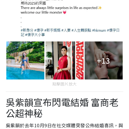
+13
點擊圖片放大
吳紫韻宣布閃電結婚 富商老
公超神秘
吳紫韻於去年10月9日在社交媒體突發公佈結婚喜訊，與