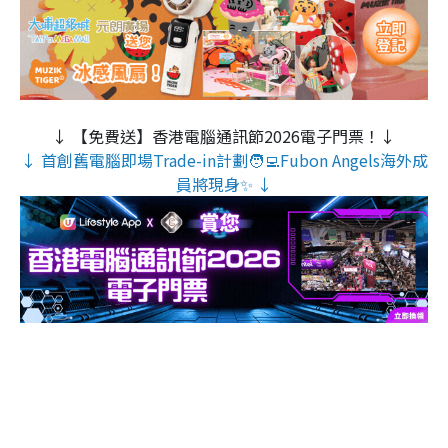
↓ 【免費送】香港電腦通訊節2026電子門票！↓
↓ 首創舊電腦即場Trade-in計劃🧑‍💻Fubon Angels海外成
員將現身✨ ↓