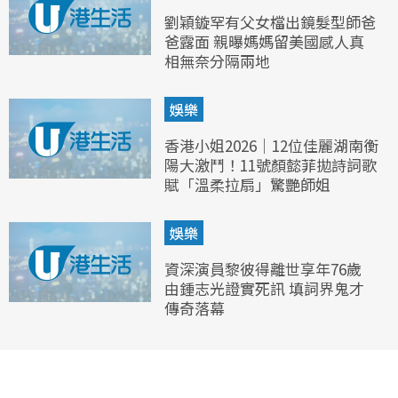
劉穎鏇罕有父女檔出鏡髮型師爸
爸露面 親曝媽媽留美國感人真
相無奈分隔兩地
娛樂
香港小姐2026｜12位佳麗湖南衡
陽大激鬥！11號顏懿菲拋詩詞歌
賦「溫柔拉扇」驚艷師姐
娛樂
資深演員黎彼得離世享年76歲
由鍾志光證實死訊 填詞界鬼才
傳奇落幕