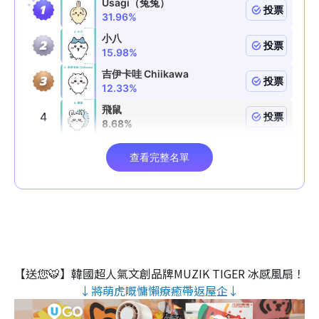
【送您🐯】韓國超人氣文創品牌MUZIK TIGER 冰感風扇！
↓將萌虎嘅慵懶療癒帶返屋企↓