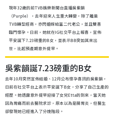
現年32歲的前TVB娛樂新聞台直播吳紫韻
（Purple），去年迎來人生重大轉變，除了離巢
TVB轉型經商，亦閃婚嫁給富二代老公，並且雙喜
臨門懷孕。日前，她就在IG社交平台上報喜，宣佈
平安誕下7.23磅重的B女，並表示BB突如其來出
世，比起預產期意外提早。
吳紫韻誕7.23磅重的B女
去年10月突然宣佈結婚、12月公布懷孕喜訊的吳紫韻，
日前在社交平台上表示平安誕下B女，分享了自己生產的
經歷。她透露意外提早迎接了女兒Etta的到來，當天她
因為胃痛而前去醫院求診，原本以為是腸胃炎，但醫生
卻發現她已經進入了分娩階段。