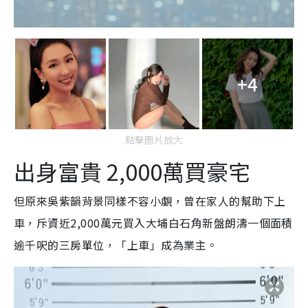
+4
點擊圖片放大
出身富貴 2,000萬買豪宅
但原來吳紫韻背景同樣不容小覷，曾在家人的幫助下上
車，斥資近2,000萬元買入大埔白石角新盤朗濤一個面積
逾千呎的三房單位，「上車」成為業主。