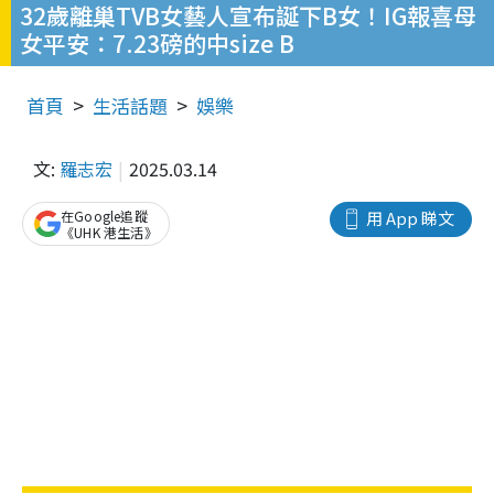
32歲離巢TVB女藝人宣布誕下B女！IG報喜母
女平安：7.23磅的中size B
首頁
生活話題
娛樂
文:
羅志宏
2025.03.14
在Google追蹤
用 App 睇文
《UHK 港生活》