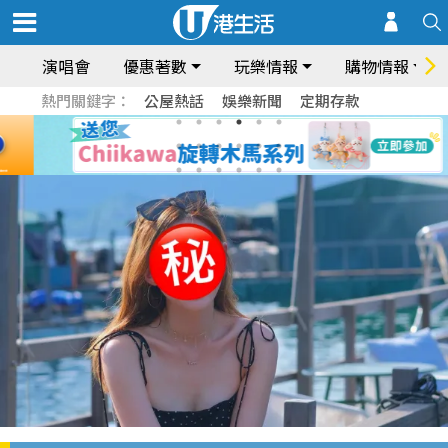
演唱會
優惠著數
玩樂情報
購物情報
熱門關鍵字：
公屋熱話
娛樂新聞
定期存款