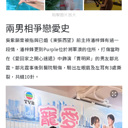
點擊圖片放大
兩男相爭戀愛史
吳紫韻曾被指與已婚《東張西望》前主持潘梓鋒有過一
段情，潘梓鋒更到Purple位於將軍澳的住所，打傷當時
在《愛回家之開心速遞》中飾演「賈明昇」的男友鄒兆
霆。鄒兆霆事後到醫院驗傷，驗出左眼眉及左耳有3處撕
裂，共縫10針。