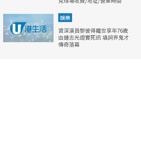
克球場收費/地址/營業時間
娛樂
資深演員黎彼得離世享年76歲
由鍾志光證實死訊 填詞界鬼才
傳奇落幕