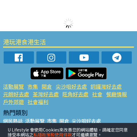
港玩港食港生活
活動展覽
市集
開倉
尖沙咀好去處
銅鑼灣好去處
元朗好去處
荃灣好去處
旺角好去處
社會
餐廳情報
戶外郊遊
社會福利
熱門類別
網民熱話
活動展覽
市集
開倉
尖沙咀好去處
銅鑼灣好去處
元朗好去處
荃灣好去處
旺角好去處
社會
U Lifestyle 會使用Cookies來改善您的網站體驗，請確定您同意
接受本網站之
私隱政策和使用條款
才可繼續瀏覽。
餐廳情報
戶外郊遊