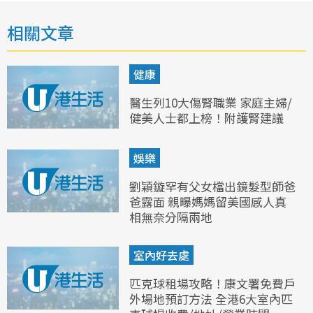
相關文章
健康
醫生列10大傷腎職業 家庭主婦/
健美人士都上榜！附護腎建議
娛樂
劉穎鏇罕有父女檔出鏡髮型師爸
爸露面 親曝媽媽留美國感人真
相無奈分隔兩地
室內好去處
匹克球租場攻略！康文署免費戶
外場地預訂方法 全港6大室內匹