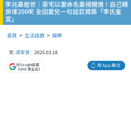
李兆基逝世｜豪宅以妻命名重視親情！自己睡
房僅200呎 全因愛兒一句話巨資築「李氏皇
宮」
首頁
生活話題
娛樂
文:
梁家安
2025.03.18
在Google追蹤
用 App 睇文
《UHK 港生活》