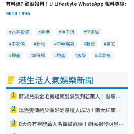
有料爆? 歡迎報料！U Lifestyle WhatsApp 報料專線:
9610 1996
兆基投資
香港
徐子淇
李家誠
李家傑
新地
中華煤氣
順德
豪宅
恒基
郭得勝
地產
富豪
馮景禧
港生活人氣娛樂新聞
1
簡淑兒染金毛剪短頭髮氣質判若兩人！嚇壞老公麥大力都認唔出：「你做咩事？」
2
湯洛雯傳終於有好消息造人成功！兩大細節曝孕味極濃惹猜測：大肚婆先會咁！
3
8大最冇禮貌藝人名單被瘋傳！網民揭發明星真面目 一致數臭呢位係無品天花板？