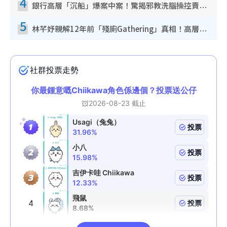
4
銀行高層「沉船」爆案中案！驚揭邪教洗腦操控賣淫被吞600萬 幕後黑手講多錯多
5
林芊妤親解12年前「殘廁Gathering」真相！高層解約一句話重創尊嚴至今拒返TVB