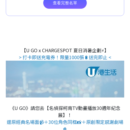
【U GO x CHARGESPOT 夏日消暑企劃⚡】
> 打卡即送充電券！限量1000張🔋送完即止 <
《U GO》請您去【名偵探柯南TV動畫播放30週年紀念
展】！
還原經典名場面📹＋30位角色同框📸＋原創限定感謝劇場
🍿