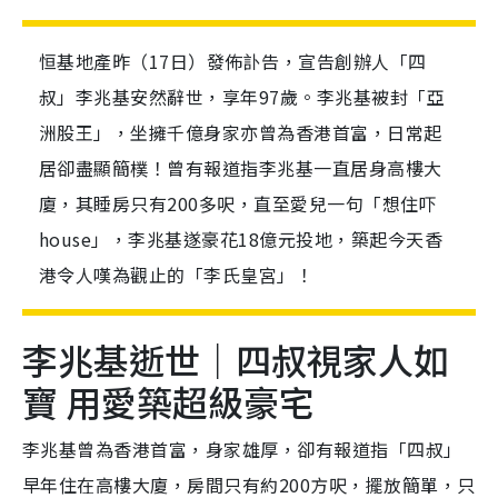
恒基地產昨（17日）發佈訃告，宣告創辦人「四
叔」李兆基安然辭世，享年97歲。李兆基被封「亞
洲股王」，坐擁千億身家亦曾為香港首富，日常起
居卻盡顯簡樸！曾有報道指李兆基一直居身高樓大
廈，其睡房只有200多呎，直至愛兒一句「想住吓
house」，李兆基遂豪花18億元投地，築起今天香
港令人嘆為觀止的「李氏皇宮」！
李兆基逝世｜四叔視家人如
寶 用愛築超級豪宅
李兆基曾為香港首富，身家雄厚，卻有報道指「四叔」
早年住在高樓大廈，房間只有約
200
方呎，擺放簡單，只