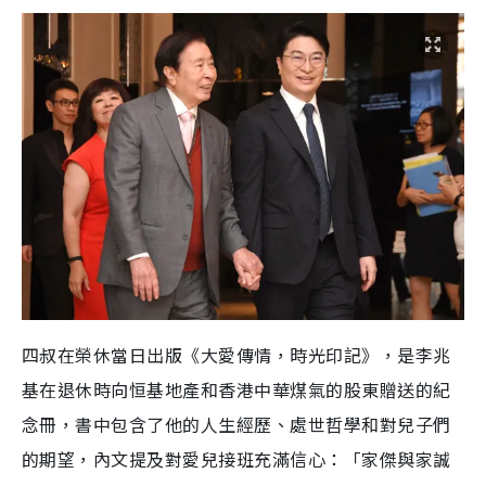
四叔在榮休當日出版《大愛傳情，時光印記》，是李兆
基在退休時向恒基地產和香港中華煤氣的股東贈送的紀
念冊，書中包含了他的人生經歷、處世哲學和對兒子們
的期望，內文提及對愛兒接班充滿信心：「家傑與家誠