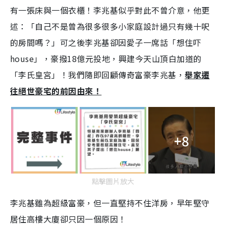
有一張床與一個衣櫃！李兆基似乎對此不曾介意，他更
述：「自己不是曾為很多很多小家庭設計過只有幾十呎
的房間嗎？」可之後李兆基卻因愛子一席話「想住吓
house」，豪撥18億元投地，興建今天山頂白加道的
「李氏皇宮」！我們隨即回顧傳奇富豪李兆基，
舉家遷
往絕世豪宅的前因由來！
+8
點擊圖片放大
李兆基雖為超級富豪，但一直堅持不住洋房，早年堅守
居住高樓大廈卻只因一個原因！