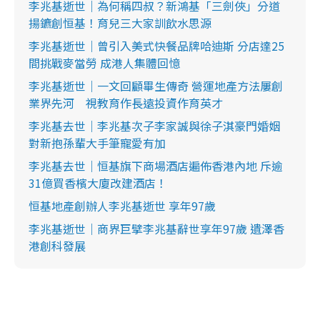
李兆基逝世｜為何稱四叔？新鴻基「三劍俠」分道
揚鑣創恒基！育兒三大家訓飲水思源
李兆基逝世｜曾引入美式快餐品牌哈迪斯 分店達25
間挑戰麥當勞 成港人集體回憶
李兆基逝世｜一文回顧畢生傳奇 營運地產方法屢創
業界先河 視教育作長遠投資作育英才
李兆基去世｜李兆基次子李家誠與徐子淇豪門婚姻
對新抱孫輩大手筆寵愛有加
李兆基去世｜恒基旗下商場酒店遍佈香港內地 斥逾
31億買香檳大廈改建酒店！
恒基地產創辦人李兆基逝世 享年97歲
李兆基逝世｜商界巨擘李兆基辭世享年97歲 遺澤香
港創科發展