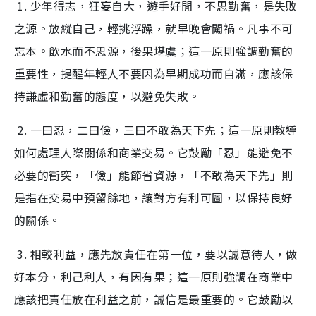
1. 少年得志，狂妄自大，遊手好閒，不思勤奮，是失敗
之源。放縱自己，輕挑浮躁，就早晚會闖禍。凡事不可
忘本。飲水而不思源，後果堪虞；這一原則強調勤奮的
重要性，提醒年輕人不要因為早期成功而自滿，應該保
持謙虛和勤奮的態度，以避免失敗。
2. 一曰忍，二曰儉，三曰不敢為天下先；這一原則教導
如何處理人際關係和商業交易。它鼓勵「忍」能避免不
必要的衝突，「儉」能節省資源，「不敢為天下先」則
是指在交易中預留餘地，讓對方有利可圖，以保持良好
的關係。
3. 相較利益，應先放責任在第一位，要以誠意待人，做
好本分，利己利人，有因有果；這一原則強調在商業中
應該把責任放在利益之前，誠信是最重要的。它鼓勵以