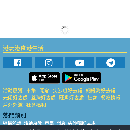
港玩港食港生活
活動展覽
市集
開倉
尖沙咀好去處
銅鑼灣好去處
元朗好去處
荃灣好去處
旺角好去處
社會
餐廳情報
戶外郊遊
社會福利
熱門類別
網民熱話
活動展覽
市集
開倉
尖沙咀好去處
銅鑼灣好去處
元朗好去處
荃灣好去處
旺角好去處
社會