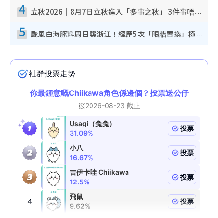
4
立秋2026｜8月7日立秋進入「多事之秋」 3件事唔做得！專家教6招開運 清枱頭／銀包納氣接好運
5
颱風白海豚料周日襲浙江！經歷5次「眼牆置換」極罕見 成登陸內地最長途颱風