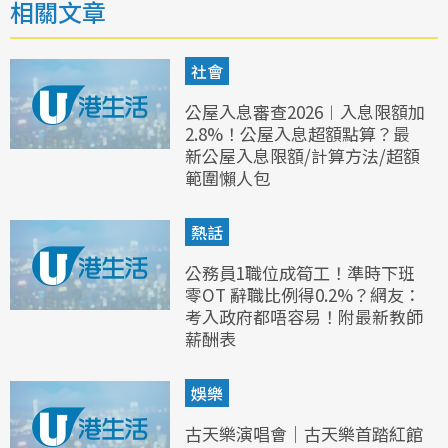
相關文章
社會
公屋入息審查2026︱入息限額加
2.8%！公屋入息超額點算？最
新公屋入息限額/計算方法/超額
範圍懶人包
熱話
公務員1職位成筍工！準時下班
零OT 辭職比例得0.2%？網友：
考入政府都唔容易！附最新教師
薪酬表
娛樂
古天樂演唱會｜古天樂首踏紅館