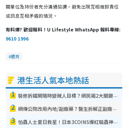
關單位及持份者充分溝通協調，避免出現互相推卸責任
或訊息互相矛盾的情況。
有料爆? 歡迎報料！U Lifestyle WhatsApp 報料專線:
9610 1996
體育
港生活人氣本地熱話
1
裝修拆鐵閘隨時變賊人目標？網民揭2大關鍵用途：裝新式等於白裝？附新舊鐵閘分別
2
網傳公院改用內地/副廠藥？醫生拆解正副廠分別 揭4類人換藥隨時出事
3
怕蟲人士夏日救星！日本3COINS爆紅驅蟲神器$45起 1招「全程免觸碰」輕鬆搞定小強