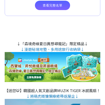
↓「森境奇緣夏日異想尋龍記」限定精品↓
↓漫遊秘境地墊、多用途旅行收納袋↓
【送您🐯】韓國超人氣文創品牌MUZIK TIGER 冰感風扇！
↓將萌虎嘅慵懶療癒帶返屋企↓