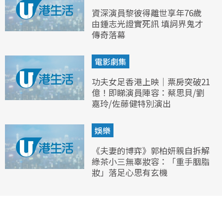
資深演員黎彼得離世享年76歲
由鍾志光證實死訊 填詞界鬼才
傳奇落幕
電影劇集
功夫女足香港上映｜票房突破21
億！即睇演員陣容：蔡思貝/劉
嘉玲/佐藤健特別演出
娛樂
《夫妻的博弈》郭柏妍親自拆解
綠茶小三無辜妝容：「重手胭脂
妝」落足心思有玄機