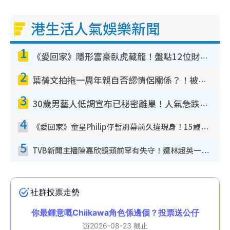
港生活人氣娛樂新聞
1
《愛回家》隱形富豪臥虎藏龍！盤點12位財氣逼人的有錢藝人：呢位靚女3億身家唔憂做
2
葉蒨文拍拖一周年親自否認情侶關係？！被質疑感情造假竟稱GM「普通同事」
3
30歲男藝人低調宣布已秘密離巢！人氣急跌變失蹤人口︰「這幾年過得並不容易」
4
《愛回家》童星Philip仔暫別幕前久違現身！15歲近況暴風長高蛻變帥氣少男
5
TVB新聞主播陳嘉欣鏡頭前罕有失守！遭林超英一句說話突襲嚇親當場大笑