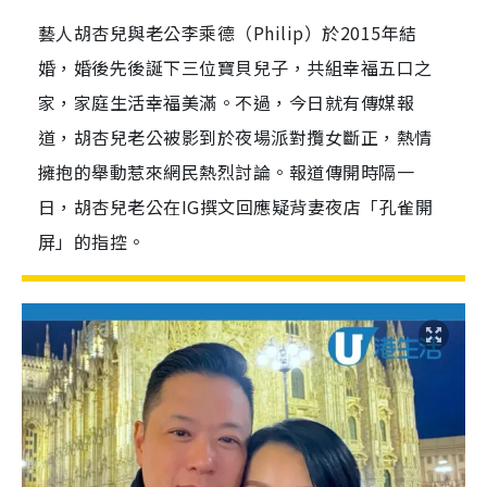
藝人胡杏兒與老公李乘德（Philip）於2015年結
婚，婚後先後誕下三位寶貝兒子，共組幸福五口之
家，家庭生活幸福美滿。不過，今日就有傳媒報
道，胡杏兒老公被影到於夜場派對攬女斷正，熱情
擁抱的舉動惹來網民熱烈討論。報道傳開時隔一
日，胡杏兒老公在IG撰文回應疑背妻夜店「孔雀開
屏」的指控。