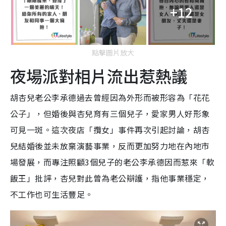
+12
點擊圖片放大
夜場派對相片流出惹熱議
胡杏兒老公李承德過去曾經因為外形而被形容為「花花
公子」，但婚後與杏兒育有三個兒子，愛家男人好形象
可見一斑。這次夜店「攬女」事件再次引起討論，胡杏
兒結婚後並未放棄演藝事業，反而更加努力地在內地市
場發展，而專注照顧3個兒子的老公李承德因而惹來「軟
飯王」批評，杏兒對此曾為老公辯護，指他事業穩定，
不工作也可生活豐足。