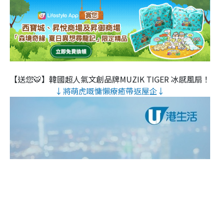
【送您🐯】韓國超人氣文創品牌MUZIK TIGER 冰感風扇！
↓將萌虎嘅慵懶療癒帶返屋企↓