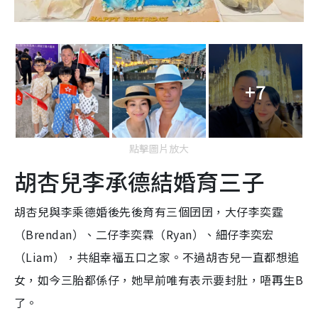
+7
點擊圖片放大
胡杏兒李承德結婚育三子
胡杏兒與李乘德婚後先後育有三個囝囝，大仔李奕霆
（Brendan）、二仔李奕霖（Ryan）、細仔李奕宏
（Liam），共組幸福五口之家。不過胡杏兒一直都想追
女，如今三胎都係仔，她早前唯有表示要封肚，唔再生B
了。