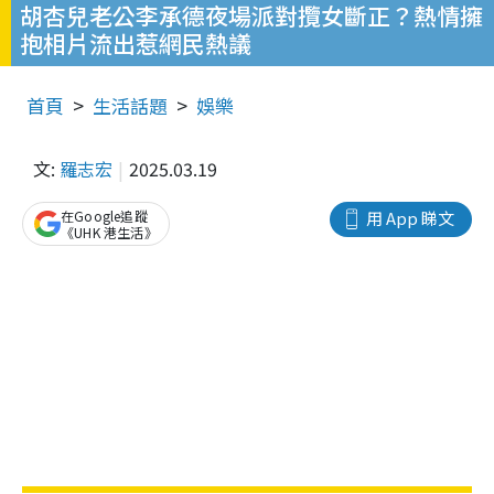
胡杏兒老公李承德夜場派對攬女斷正？熱情擁
抱相片流出惹網民熱議
首頁
生活話題
娛樂
文:
羅志宏
2025.03.19
在Google追蹤
用 App 睇文
《UHK 港生活》