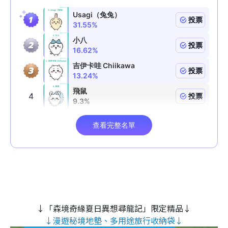
↓「森境奇緣夏日異想尋龍記」限定精品↓
↓漫遊秘境地墊、多用途旅行收納袋↓