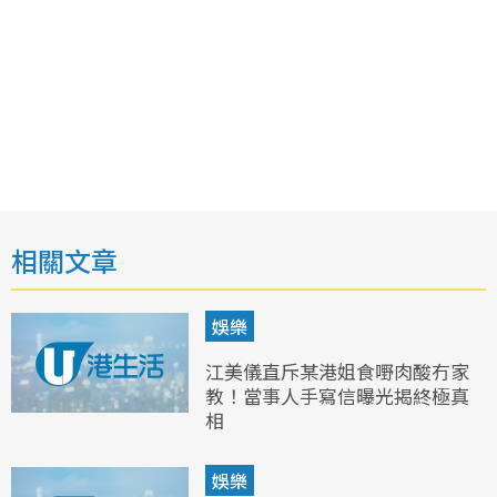
相關文章
娛樂
江美儀直斥某港姐食嘢肉酸冇家
教！當事人手寫信曝光揭終極真
相
娛樂