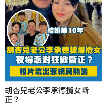
胡杏兒老公李承德攬女斷
正？