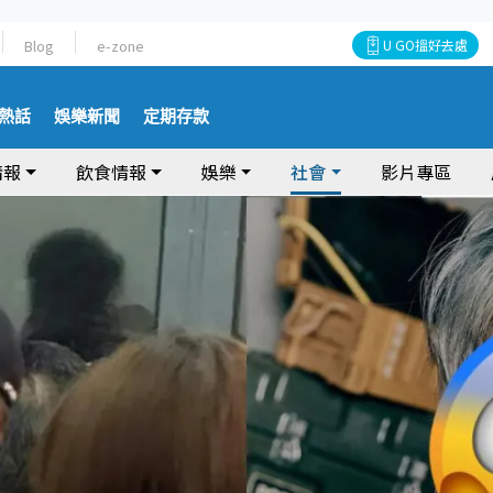
Blog
e-zone
U GO搵好去處
熱話
娛樂新聞
定期存款
情報
飲食情報
娛樂
社會
影片專區