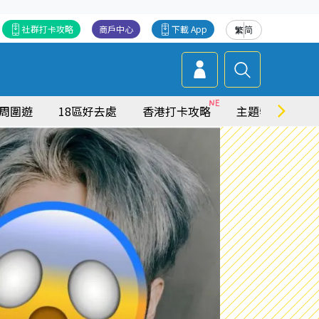
社群打卡攻略
商戶中心
下載 App
繁
简
周圍遊
18區好去處
香港打卡攻略
主題特集