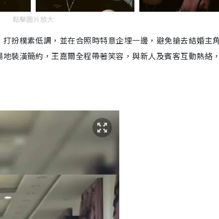
點擊圖片放大
，打扮樸素低調，並在合照時特意企埋一邊，避免搶去結婚主
場地裝潢簡約，王嘉爾全程帶著笑容，與新人及賓客互動熱絡