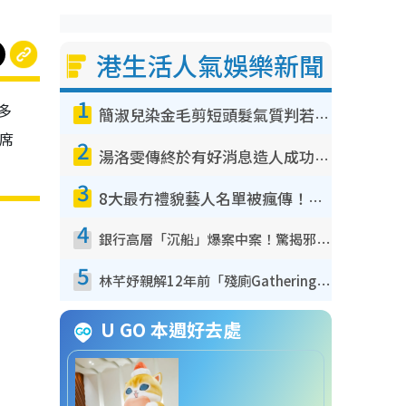
港生活人氣娛樂新聞
1
足多
簡淑兒染金毛剪短頭髮氣質判若兩人！嚇壞老公麥大力都認唔出：「你做咩事？」
出席
2
湯洛雯傳終於有好消息造人成功！兩大細節曝孕味極濃惹猜測：大肚婆先會咁！
3
8大最冇禮貌藝人名單被瘋傳！網民揭發明星真面目 一致數臭呢位係無品天花板？
4
銀行高層「沉船」爆案中案！驚揭邪教洗腦操控賣淫被吞600萬 幕後黑手講多錯多
5
林芊妤親解12年前「殘廁Gathering」真相！高層解約一句話重創尊嚴至今拒返TVB
U GO 本週好去處