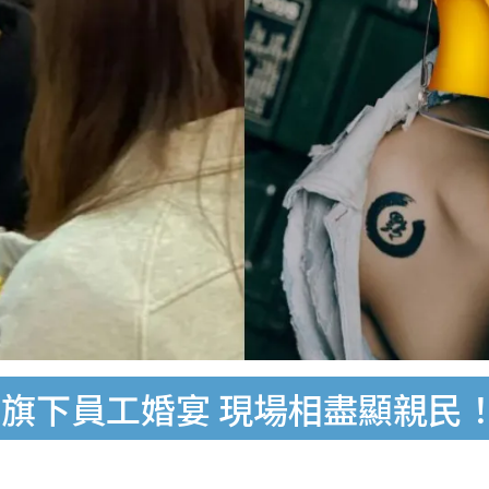
旗下員工婚宴 現場相盡顯親民