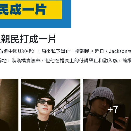
止親民打成一片
布斯中國
U30
榜》，原來私下舉止一樣親民。近日，Jackson
場地，裝潢樸實無華，但他在婚宴上的低調舉止和融入感，讓
+7