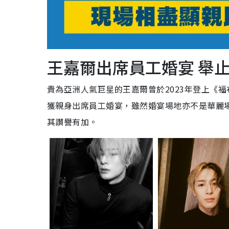
王嘉爾出席員工婚宴 舉
貴為亞洲人氣巨星的王嘉爾曾於
2023
年登上《福
獲親身出席員工婚宴，雖然婚宴場地亦不是華麗
其讚譽有加。