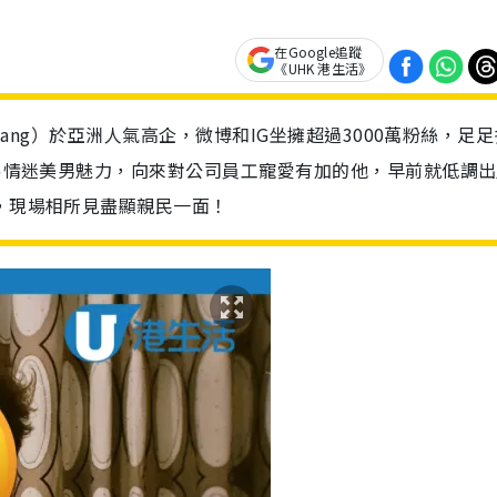
在Google追蹤
《UHK 港生活》
 Wang）於亞洲人氣高企，微博和IG坐擁超過3000萬粉絲，足
容易情迷美男魅力，向來對公司員工寵愛有加的他，早前就低調
書，現場相所見盡顯親民一面！