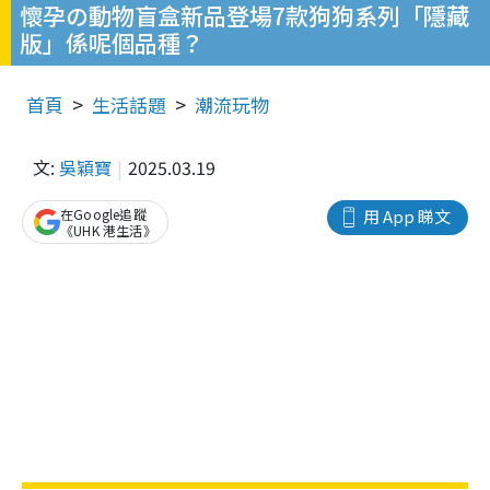
懷孕の動物盲盒新品登場7款狗狗系列「隱藏
版」係呢個品種？
首頁
生活話題
潮流玩物
文:
吳穎寶
2025.03.19
在Google追蹤
用 App 睇文
《UHK 港生活》