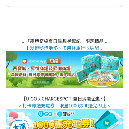
↓「森境奇緣夏日異想尋龍記」限定精品↓
↓漫遊秘境地墊、多用途旅行收納袋↓
【U GO x CHARGESPOT 夏日消暑企劃⚡】
> 打卡即送充電券！限量1000張🔋送完即止 <