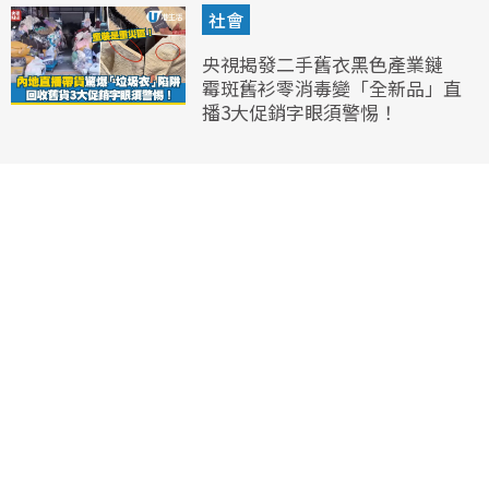
社會
央視揭發二手舊衣黑色產業鏈
霉斑舊衫零消毒變「全新品」直
播3大促銷字眼須警惕！