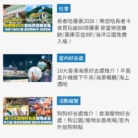
社會
長者咭優惠2026︱樂悠咭長者卡
食買玩逾60項優惠 麥當勞送薯
餅/惠康百佳9折/海洋公園免費
入場！
室內好去處
10大香港海景好去處推介！半島
直升機連下午茶/海景餐廳/海上
酒吧
活動展覽
狗狗好去處推介｜香港寵物好去
處！狗公園/寵物友善商場/室內
外放狗熱點