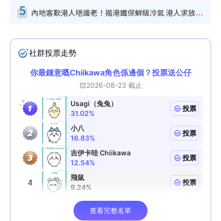
5
內地客歎港人唔識老！揭港鐵保鮮級冷氣 港人求放過：咪投訴