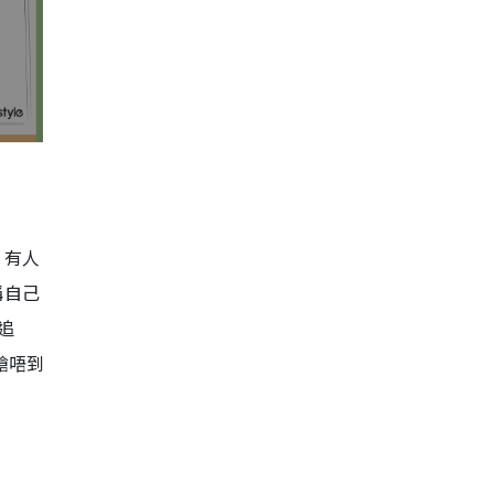
。有人
稱自己
追
搶唔到