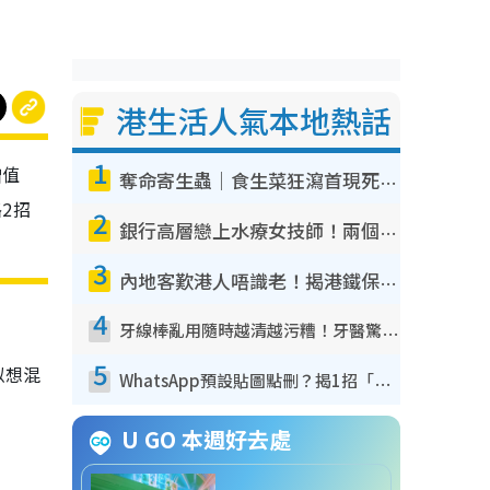
港生活人氣本地熱話
1
增值
奪命寄生蟲｜食生菜狂瀉首現死者！疫潮惡化錄1.8萬宗病例 揭洗菜3大謬誤
2招
2
銀行高層戀上水療女技師！兩個月借128萬驚覺「沉船」沉落火海 揭背後疑似邪教操控賣淫
3
內地客歎港人唔識老！揭港鐵保鮮級冷氣 港人求放過：咪投訴
4
牙線棒亂用隨時越清越污糟！牙醫驚揭盲目過戶細菌恐致蛀牙：呢種先係日常真保養
5
似想混
WhatsApp預設貼圖點刪？揭1招「反向操作」還原簡潔介面 附3步實測教學
U GO 本週好去處