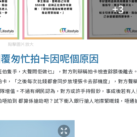
+3
點擊圖片放大
回覆匆忙拍卡因呢個原因
亞伯隻手，大聲問佢做乜」，對方則辯稱拍卡檢查餘額後離去
拍卡，「之後每次比錢都會同步放埋張卡去部機度」，對方聲
插隊增值。不過有網民認為，對方或許手持假鈔，事成後若有人
拍唔拍到 都算係搶劫吧？試下衝入銀行搶人地㩒緊嘅錢，唔通