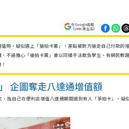
在Google追蹤
《UHK 港生活》
增值時，疑似遇上「搶拍卡黨」，差點被對方搶走自己付款的
纏，不過擔心「搶拍卡黨」會以同樣手法欺負學生。有網民教路
喇！
」 企圖奪走八達通增值額
PO」發文，指自己在便利店增值八達通期間遇到有人「爭拍卡」，疑