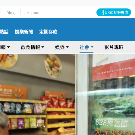
Blog
e-zone
U GO搵好去處
熱話
娛樂新聞
定期存款
情報
飲食情報
娛樂
社會
影片專區