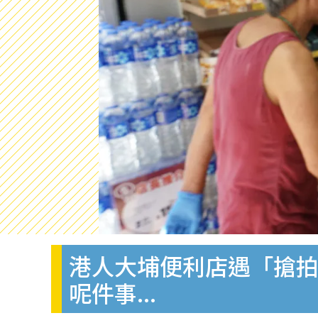
港人大埔便利店遇「搶
呢件事...