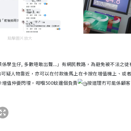
點擊圖片放大
學生仔, 多數唔敢出聲...」有網民教路，為避免被不法之徒
防可疑人物靠近，亦可以在付款後馬上在卡按在增值機上、或
增值仲要閃埋，咁嗰500蚊邊個負責
按道理冇可能係顧客