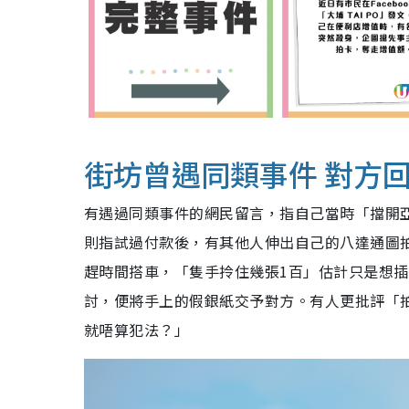
街坊曾遇同類事件 對方
有遇過同類事件的網民留言，指自己當時「擋開
則指試過付款後，有其他人伸出自己的八達通圖
趕時間搭車，「隻手拎住幾張1百」估計只是想
討，便將手上的假銀紙交予對方。有人更批評「
就唔算犯法？」