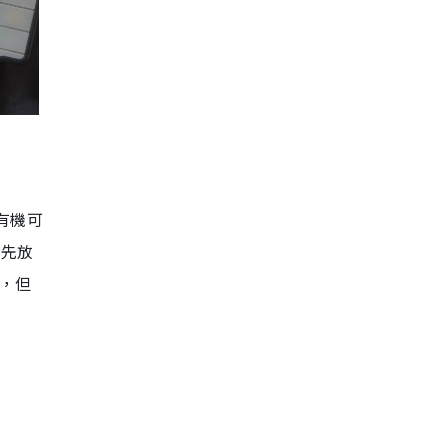
有機可
者先放
，但