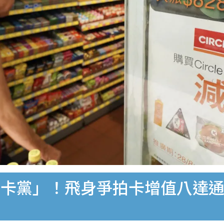
拍卡黨」！飛身爭拍卡增值八達