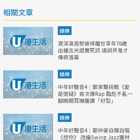
相關文章
娛樂
資深演員黎彼得離世享年76歲
由鍾志光證實死訊 填詞界鬼才
傳奇落幕
娛樂
中年好聲音4｜鄭家聲挑戰《愛
是懷疑》首次爆Rap 臨危不亂一
腳踢開耳機獲讚「好型」
娛樂
中年好聲音4｜鄭仲豪自彈自唱
《想你》 改編Swing Jazz獲林