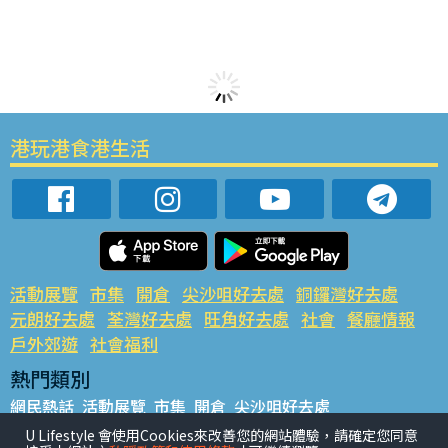
港玩港食港生活
活動展覽
市集
開倉
尖沙咀好去處
銅鑼灣好去處
元朗好去處
荃灣好去處
旺角好去處
社會
餐廳情報
戶外郊遊
社會福利
熱門類別
網民熱話
活動展覽
市集
開倉
尖沙咀好去處
銅鑼灣好去處
元朗好去處
荃灣好去處
旺角好去處
社會
U Lifestyle 會使用Cookies來改善您的網站體驗，請確定您同意