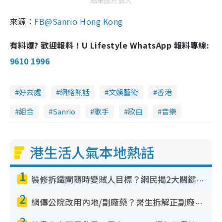
點擊圖片放大
來源：
FB@Sanrio Hong Kong
有料爆? 歡迎報料！U Lifestyle WhatsApp 報料專線:
9610 1996
好去處
網絡熱話
文娛藝術
香港
組合
Sanrio
歌手
歌曲
音樂
港生活人氣本地熱話
1
裝修拆鐵閘隨時變賊人目標？網民揭2大關鍵用途：裝新式等於白裝？附新舊鐵閘分別
2
網傳公院改用內地/副廠藥？醫生拆解正副廠分別 揭4類人換藥隨時出事
3