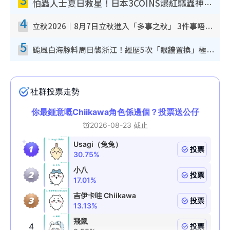
怕蟲人士夏日救星！日本3COINS爆紅驅蟲神器$45起 1招「全程免觸碰」輕鬆搞定小強
4
立秋2026｜8月7日立秋進入「多事之秋」 3件事唔做得！專家教6招開運 清枱頭／銀包納氣接好運
5
颱風白海豚料周日襲浙江！經歷5次「眼牆置換」極罕見 成登陸內地最長途颱風