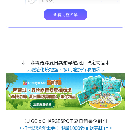
↓「森境奇緣夏日異想尋龍記」限定精品↓
↓漫遊秘境地墊、多用途旅行收納袋↓
【U GO x CHARGESPOT 夏日消暑企劃⚡】
> 打卡即送充電券！限量1000張🔋送完即止 <