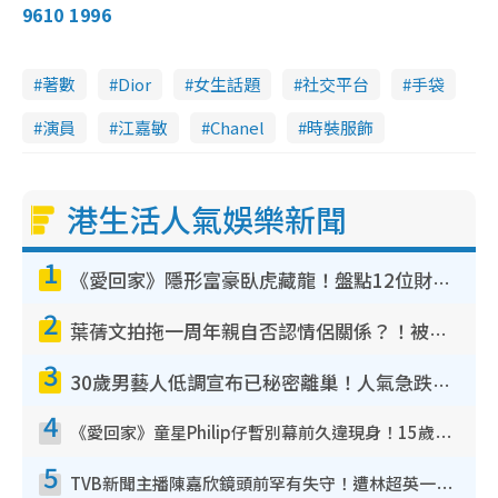
9610 1996
著數
Dior
女生話題
社交平台
手袋
演員
江嘉敏
Chanel
時裝服飾
港生活人氣娛樂新聞
1
《愛回家》隱形富豪臥虎藏龍！盤點12位財氣逼人的有錢藝人：呢位靚女3億身家唔憂做
2
葉蒨文拍拖一周年親自否認情侶關係？！被質疑感情造假竟稱GM「普通同事」
3
30歲男藝人低調宣布已秘密離巢！人氣急跌變失蹤人口︰「這幾年過得並不容易」
4
《愛回家》童星Philip仔暫別幕前久違現身！15歲近況暴風長高蛻變帥氣少男
5
TVB新聞主播陳嘉欣鏡頭前罕有失守！遭林超英一句說話突襲嚇親當場大笑