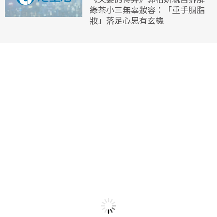
綠茶小三無辜妝容：「重手胭脂
妝」落足心思有玄機