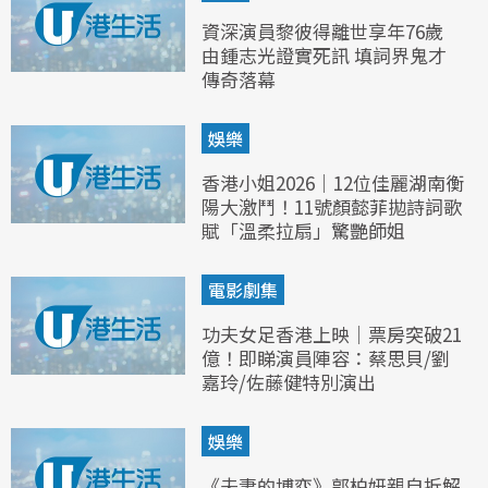
資深演員黎彼得離世享年76歲
由鍾志光證實死訊 填詞界鬼才
傳奇落幕
娛樂
香港小姐2026｜12位佳麗湖南衡
陽大激鬥！11號顏懿菲拋詩詞歌
賦「溫柔拉扇」驚艷師姐
電影劇集
功夫女足香港上映｜票房突破21
億！即睇演員陣容：蔡思貝/劉
嘉玲/佐藤健特別演出
娛樂
《夫妻的博弈》郭柏妍親自拆解