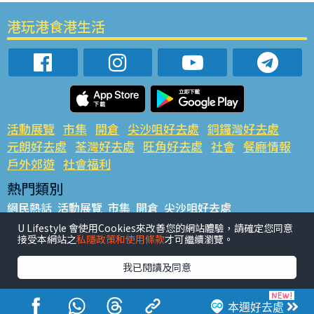
港玩港食港生活
活動展覽
市集
開倉
尖沙咀好去處
銅鑼灣好去處
元朗好去處
荃灣好去處
旺角好去處
社會
餐廳情報
戶外郊遊
社會福利
熱門類別
網民熱話
活動展覽
市集
開倉
尖沙咀好去處
銅鑼灣好去處
元朗好去處
荃灣好去處
旺角好去處
社會
U Lifestyle 會使用Cookies來改善您的網站體驗，請確定您同意
接受本網站之
私隱政策和使用條款
才可繼續瀏覽。
餐廳情報
戶外郊遊
熱門標籤
我已閱讀及同意
#UGO搵好去處
#人氣活動推介
#美食社群熱話
#親子玩樂好去處
#ULifestyle應用程式
#限時搶
本週好去處