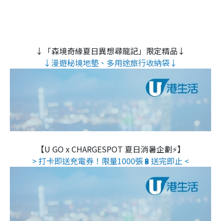
↓「森境奇緣夏日異想尋龍記」限定精品↓
↓漫遊秘境地墊、多用途旅行收納袋↓
【U GO x CHARGESPOT 夏日消暑企劃⚡】
> 打卡即送充電券！限量1000張🔋送完即止 <