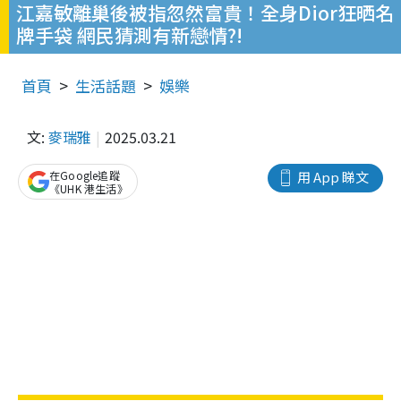
江嘉敏離巢後被指忽然富貴！全身Dior狂晒名
牌手袋 網民猜測有新戀情?!
首頁
生活話題
娛樂
文:
麥瑞雅
2025.03.21
在Google追蹤
用 App 睇文
《UHK 港生活》