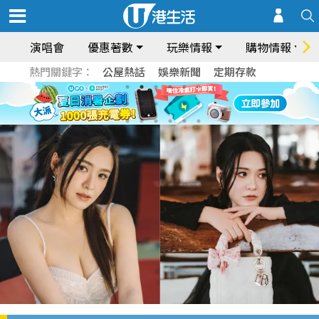
演唱會
優惠著數
玩樂情報
購物情報
熱門關鍵字：
公屋熱話
娛樂新聞
定期存款