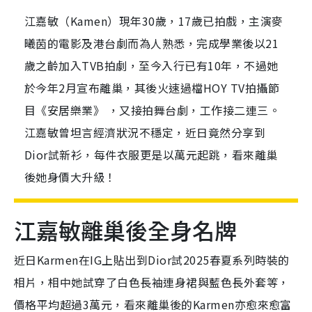
江嘉敏（Kamen）現年30歲，17歲已拍戲，主演麥
曦茵的電影及港台劇而為人熟悉，完成學業後以21
歲之齡加入TVB拍劇，至今入行已有10年，不過她
於今年2月宣布離巢，其後火速過檔HOY TV拍攝節
目《安居樂業》 ，又接拍舞台劇，工作接二連三。
江嘉敏曾坦言經濟狀況不穩定，近日竟然分享到
Dior試新衫，每件衣服更是以萬元起跳，看來離巢
後她身價大升級！
江嘉敏離巢後全身名牌
近日Karmen在IG上貼出到Dior試2025春夏系列時裝的
相片，相中她試穿了白色長袖連身裙與藍色長外套等，
價格平均超過3萬元，看來離巢後的Karmen亦愈來愈富