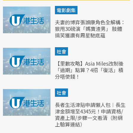
電影劇集
夫妻的博弈張頴康角色全解構：
狠甩30磅演「媽寶渣男」 肢體
搞笑獲讚有周星馳底蘊
社會
【里數攻略】Asia Miles改制後
「過期」點算？4招「復活」積
分唔使錢！
社會
長者生活津貼申請懶人包︱長生
津金額增至4345元！申請資格/
資產上限/步驟一文看清（附網
上驗算連結）