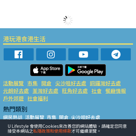
港玩港食港生活
活動展覽
市集
開倉
尖沙咀好去處
銅鑼灣好去處
元朗好去處
荃灣好去處
旺角好去處
社會
餐廳情報
戶外郊遊
社會福利
熱門類別
網民熱話
活動展覽
市集
開倉
尖沙咀好去處
銅鑼灣好去處
元朗好去處
荃灣好去處
旺角好去處
社會
U Lifestyle 會使用Cookies來改善您的網站體驗，請確定您同意
接受本網站之
私隱政策和使用條款
才可繼續瀏覽。
餐廳情報
戶外郊遊