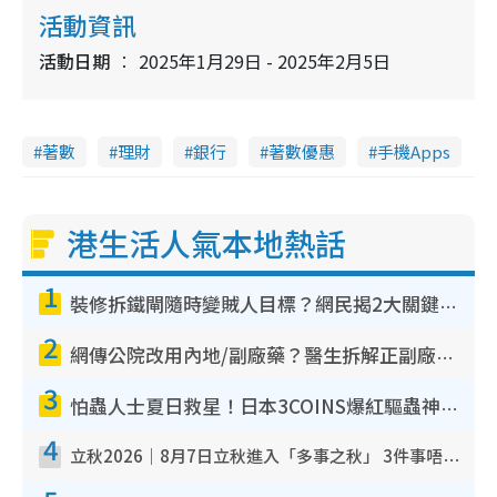
活動資訊
活動日期
2025年1月29日 - 2025年2月5日
著數
理財
銀行
著數優惠
手機Apps
港生活人氣本地熱話
1
裝修拆鐵閘隨時變賊人目標？網民揭2大關鍵用途：裝新式等於白裝？附新舊鐵閘分別
2
網傳公院改用內地/副廠藥？醫生拆解正副廠分別 揭4類人換藥隨時出事
3
怕蟲人士夏日救星！日本3COINS爆紅驅蟲神器$45起 1招「全程免觸碰」輕鬆搞定小強
4
立秋2026｜8月7日立秋進入「多事之秋」 3件事唔做得！專家教6招開運 清枱頭／銀包納氣接好運