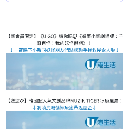
【新會員限定】《U GO》請你睇👹《蠟筆小新劇場版：千
奇百怪！我的妖怪假期》！
↓一齊睇下小新同妖怪朋友們點樣聯手拯救屋企人啦↓
【送您🐯】韓國超人氣文創品牌MUZIK TIGER 冰感風扇！
↓將萌虎嘅慵懶療癒帶返屋企↓