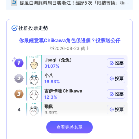
5
颱風白海豚料周日襲浙江！經歷5次「眼牆置換」極罕見 成登陸內地最長途颱風