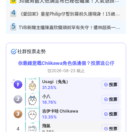
30歲男藝人低調宣布已秘密離巢！人氣急跌變失蹤人口︰「這幾年過得並不容易」
4
《愛回家》童星Philip仔暫別幕前久違現身！15歲近況暴風長高蛻變帥氣少男
5
TVB新聞主播陳嘉欣鏡頭前罕有失守！遭林超英一句說話突襲嚇親當場大笑