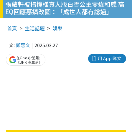
張敬軒被指撞樣真人版白雪公主零違和感 高
EQ回應惡搞改圖：「成世人都冇諗過」
首頁
生活話題
娛樂
文:
鄭惠文
2025.03.27
在Google追蹤
用 App 睇文
《UHK 港生活》