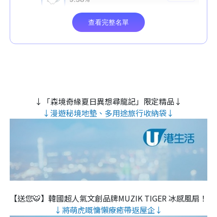
↓「森境奇緣夏日異想尋龍記」限定精品↓
↓漫遊秘境地墊、多用途旅行收納袋↓
【送您🐯】韓國超人氣文創品牌MUZIK TIGER 冰感風扇！
↓將萌虎嘅慵懶療癒帶返屋企↓