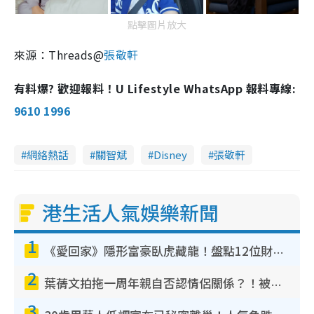
點擊圖片放大
來源：
Threads@
張敬軒
有料爆? 歡迎報料！U Lifestyle WhatsApp 報料專線:
9610 1996
網絡熱話
關智斌
Disney
張敬軒
港生活人氣娛樂新聞
1
《愛回家》隱形富豪臥虎藏龍！盤點12位財氣逼人的有錢藝人：呢位靚女3億身家唔憂做
2
葉蒨文拍拖一周年親自否認情侶關係？！被質疑感情造假竟稱GM「普通同事」
3