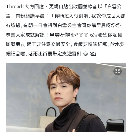
Threads大方回應，更親自貼出改圖並錄音以「白雪公
主」向粉絲講早晨：「你哋班人恨到啦, 我諗你成世人都
冇諗過, 有朝一日會得到白雪公主會同你講早晨呀🙄😒
恭喜大家成就解鎖！早晨呀你哋🌞🌞🌞 😚#希望做呢幅
圖嘅朋友 返工要注意交通安全, 食飯要慢嚼細嚥, 飲水要
細細品嚐, 落雨出街要帶定支避雷針 😌 🥰」