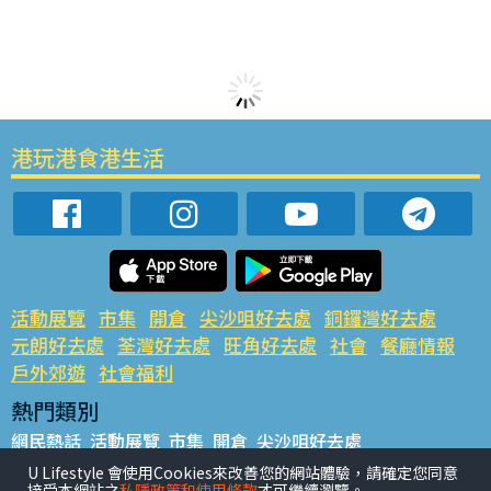
港玩港食港生活
活動展覽
市集
開倉
尖沙咀好去處
銅鑼灣好去處
元朗好去處
荃灣好去處
旺角好去處
社會
餐廳情報
戶外郊遊
社會福利
熱門類別
網民熱話
活動展覽
市集
開倉
尖沙咀好去處
銅鑼灣好去處
元朗好去處
荃灣好去處
旺角好去處
社會
U Lifestyle 會使用Cookies來改善您的網站體驗，請確定您同意
接受本網站之
私隱政策和使用條款
才可繼續瀏覽。