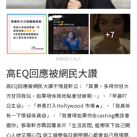
+7
點擊圖片放大
高EQ回應被網民大讚
高EQ回應被網民大讚不愧是軒公：「
其實，多得你甘大
方甘同我玩，如果唔係我地點會甘做呢…
」、「
早晨吖
公主😃
」、「
恭喜打入Hollywood 市場🔥
」、「
我真係
有一下懷疑係真😅
」、「
我覺得如果你去casting應該會
選你
」張敬軒亦再回覆表示「
生活苦悶, 揾嘢笑下自己開
心人哋又開心🥰 返工做嘢每日啲唔開心都會自己飛埋嚟,