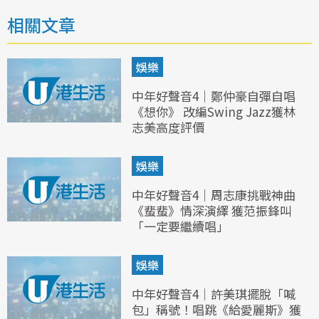
相關文章
娛樂
中年好聲音4｜鄭仲豪自彈自唱
《想你》 改編Swing Jazz獲林
志美高度評價
娛樂
中年好聲音4｜周志康挑戰神曲
《蜚蜚》情深演繹 獲范振鋒叫
「一定要繼續唱」
娛樂
中年好聲音4｜許美琪擺脫「喊
包」稱號！唱跳《給愛麗斯》獲