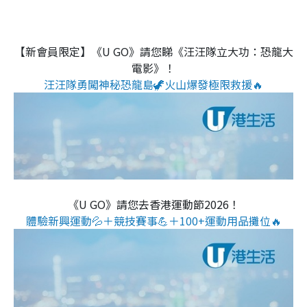
【新會員限定】《U GO》請您睇《汪汪隊立大功：恐龍大
電影》！
汪汪隊勇闖神秘恐龍島🦖火山爆發極限救援🔥
《U GO》請您去香港運動節2026！
體驗新興運動💦＋競技賽事💪＋100+運動用品攤位🔥