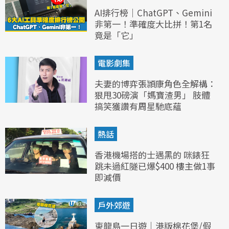
AI排行榜｜ChatGPT、Gemini
非第一！準確度大比拼！第1名
竟是「它」
電影劇集
夫妻的博弈張頴康角色全解構：
狠甩30磅演「媽寶渣男」 肢體
搞笑獲讚有周星馳底蘊
熱話
香港機場搭的士遇黑的 咪錶狂
跳未過紅隧已爆$400 樓主做1事
即減價
戶外郊遊
東龍島一日遊｜港版棉花堡/假