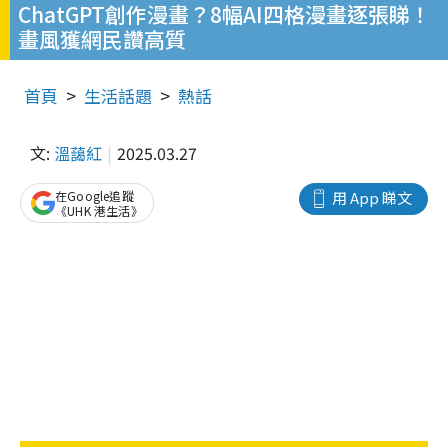
ChatGPT創作漫畫？8幅AI四格漫畫逐張睇！
畫風獲網民讚高質
首頁
生活話題
熱話
文:
溫藹紅
2025.03.27
在Google追蹤
用 App 睇文
《UHK 港生活》