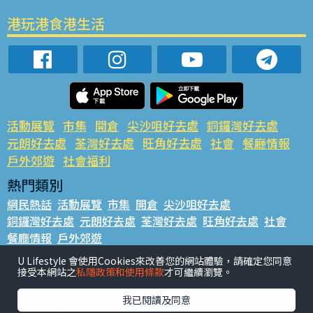
港玩港食港生活
活動展覽
市集
開倉
尖沙咀好去處
銅鑼灣好去處
元朗好去處
荃灣好去處
旺角好去處
社會
餐廳情報
戶外郊遊
社會福利
熱門類別
網民熱話
活動展覽
市集
開倉
尖沙咀好去處
銅鑼灣好去處
元朗好去處
荃灣好去處
旺角好去處
社會
餐廳情報
戶外郊遊
熱門標籤
U Lifestyle 會使用Cookies來改善您的網站體驗，請確定您同意
接受本網站之
私隱政策和使用條款
才可繼續瀏覽。
#UGO搵好去處
#人氣活動推介
#美食社群熱話
#親子玩樂好去處
#ULifestyle應用程式
#限時搶
我已閱讀及同意