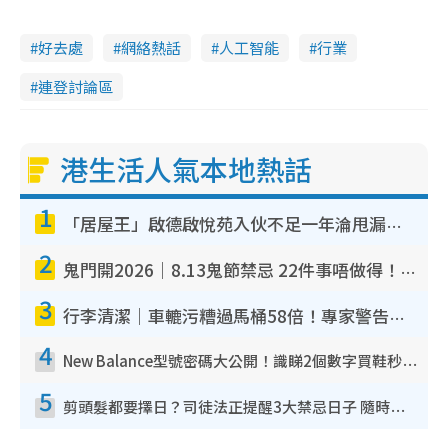
好去處
網絡熱話
人工智能
行業
連登討論區
港生活人氣本地熱話
1
「居屋王」啟德啟悅苑入伙不足一年淪甩漏之王！插頭噴火花致大停電 多戶業主全屋家電報銷
2
鬼門開2026｜8.13鬼節禁忌 22件事唔做得！燒肉、刺身要少食？半夜勿吹口哨/打呢個電話
3
行李清潔｜車轆污糟過馬桶58倍！專家警告忌用酒精抹 教1招免污手除菌
4
New Balance型號密碼大公開！識睇2個數字買鞋秒知功能免中伏 附5大熱門鞋款
5
剪頭髮都要擇日？司徒法正提醒3大禁忌日子 隨時剪走財運！呢日剪髮恐「剪壽命」？