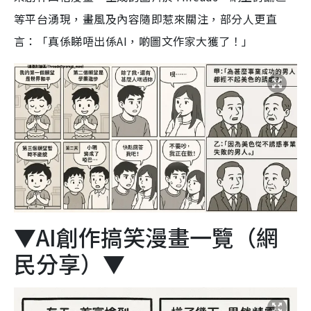
等平台湧現，畫風及內容隨即惹來關注，部分人更直
言：「真係睇唔出係AI，啲圖文作家大獲了！」
▼AI創作搞笑漫畫一覽（網
民分享）▼