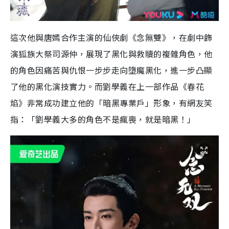
這次他與唐嫣合作主演的仙俠劇《念無雙》，在劇中飾
演狐族大祭司源仲，展現了黑化與救贖的複雜角色，他
的角色因痛苦與仇恨一步步走向墮魔黑化，進一步凸顯
了他的黑化演技實力。而劉學義在上一部作品《春花
焰》非常成功建立他的「暗黑專業戶」形象，有網友笑
指：「劉學義大多的角色不是瘋喪，就是暗黑！」