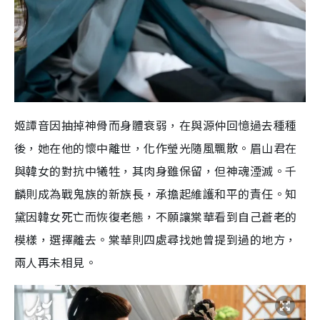
姬譚音因抽掉神骨而身體衰弱，在與源仲回憶過去種種
後，她在他的懷中離世，化作瑩光隨風飄散。眉山君在
與韓女的對抗中犧牲，其肉身雖保留，但神魂湮滅。千
麟則成為戰鬼族的新族長，承擔起維護和平的責任。知
黛因韓女死亡而恢復老態，不願讓棠華看到自己蒼老的
模樣，選擇離去。棠華則四處尋找她曾提到過的地方，
兩人再未相見。