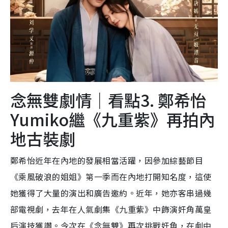
念無雙劇情｜看點3. 鄭希怡
Yumiko繼《九重紫》再拍內
地古裝劇
鄭希怡近年在內地的發展相當活躍，因參加綜藝節目
《乘風破浪的姐姐》第一季而在內地打開知名度，這使
她獲得了大量的演出和廣告邀約。近年，她亦客串過幾
部電視劇，去年在人氣劇集《九重紫》中飾演奸角萬皇
后演技獲讚。今次在《念無雙》再次挑戰奸角，在劇中