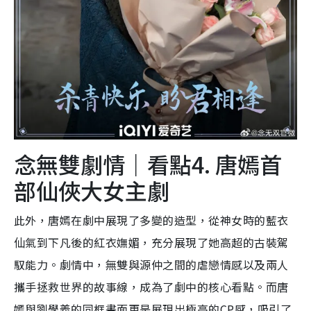
念無雙劇情｜看點4. 唐嫣首
部仙俠大女主劇
此外，唐嫣在劇中展現了多變的造型，從神女時的藍衣
仙氣到下凡後的紅衣嫵媚，充分展現了她高超的古裝駕
馭能力。劇情中，無雙與源仲之間的虐戀情感以及兩人
攜手拯救世界的故事線，成為了劇中的核心看點。而唐
嫣與劉學義的同框畫面更是展現出極高的CP感，吸引了