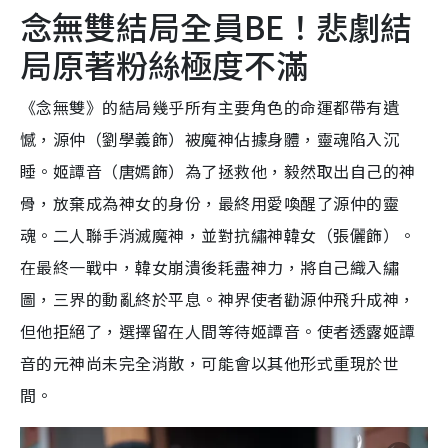
念無雙結局全員BE！悲劇結
局原著粉絲極度不滿
《念無雙》的結局幾乎所有主要角色的命運都帶有遺
憾，源仲（劉學義飾）被魔神佔據身體，靈魂陷入沉
睡。姬譚音（唐嫣飾）為了拯救他，毅然取出自己的神
骨，放棄成為神女的身份，最終用愛喚醒了源仲的靈
魂。二人聯手消滅魔神，並對抗繡神韓女（張儷飾）。
在最終一戰中，韓女崩潰後耗盡神力，將自己織入繡
圖，三界的動亂終於平息。神界使者勸源仲飛升成神，
但他拒絕了，選擇留在人間等待姬譚音。使者透露姬譚
音的元神尚未完全消散，可能會以其他形式重現於世
間。