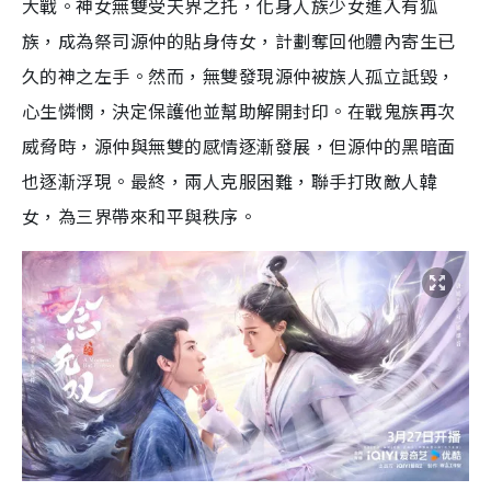
大戰。神女無雙受天界之托，化身人族少女進入有狐
族，成為祭司源仲的貼身侍女，計劃奪回他體內寄生已
久的神之左手。然而，無雙發現源仲被族人孤立詆毀，
心生憐憫，決定保護他並幫助解開封印。在戰鬼族再次
威脅時，源仲與無雙的感情逐漸發展，但源仲的黑暗面
也逐漸浮現。最終，兩人克服困難，聯手打敗敵人韓
女，為三界帶來和平與秩序。