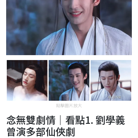
點擊圖片放大
念無雙劇情｜看點1. 劉學義
曾演多部仙俠劇