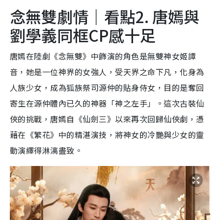
念無雙劇情｜看點2. 唐嫣與
劉學義同框CP感十足
唐嫣在陸劇《念無雙》中飾演的角色是無雙神女姬譚
音，她是一位神界的女強人，受天界之命下凡，化身為
人族少女，成為狐族祭司源仲的貼身侍女，目的是奪回
寄生在源仲體內已久的神器「神之左手」。這次古裝仙
俠的挑戰，唐嫣自《仙劍三》以來再次回歸仙俠劇，憑
藉在《繁花》中的精湛演技，將神女的冷艷與少女的靈
動演繹得淋漓盡致。