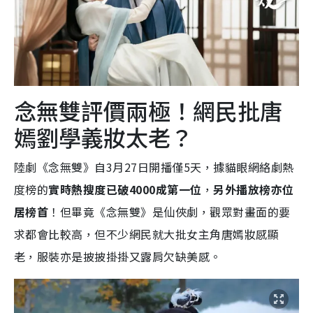
念無雙評價兩極！網民批唐
嫣劉學義妝太老？
陸劇《念無雙》自3月27日開播僅5天，據貓眼網絡劇熱
度榜的
實時熱搜度已破4000成第一位
，
另外播放榜亦位
居榜首
！但畢竟《念無雙》是仙俠劇，觀眾對畫面的要
求都會比較高，但不少網民就大批女主角唐嫣妝感顯
老，服裝亦是披披掛掛又露肩欠缺美感。