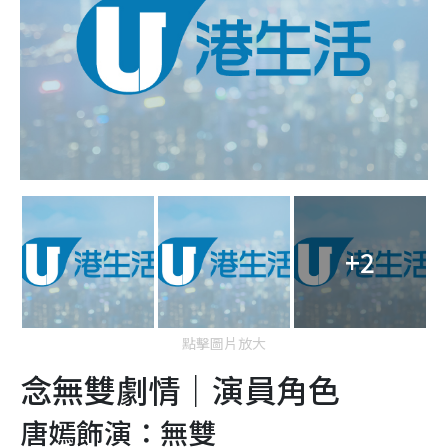
+2
點擊圖片放大
念無雙劇情｜演員角色
唐嫣飾演：無雙