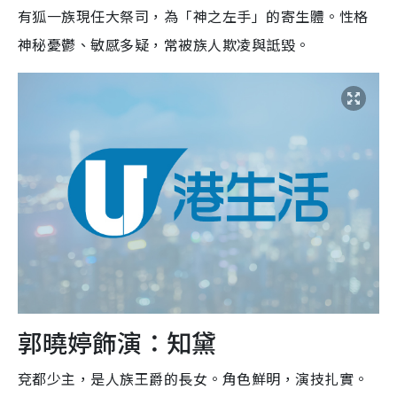
有狐一族現任大祭司，為「神之左手」的寄生體。性格
神秘憂鬱、敏感多疑，常被族人欺凌與詆毀。
郭曉婷飾演：知黛
兗都少主，是人族王爵的長女。角色鮮明，演技扎實。