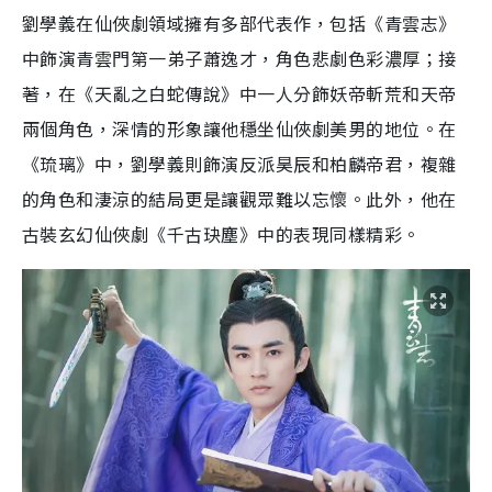
劉學義在仙俠劇領域擁有多部代表作，包括《青雲志》
中飾演青雲門第一弟子蕭逸才，角色悲劇色彩濃厚；接
著，在《天亂之白蛇傳說》中一人分飾妖帝斬荒和天帝
兩個角色，深情的形象讓他穩坐仙俠劇美男的地位。在
《琉璃》中，劉學義則飾演反派昊辰和柏麟帝君，複雜
的角色和淒涼的結局更是讓觀眾難以忘懷。此外，他在
古裝玄幻仙俠劇《千古玦塵》中的表現同樣精彩。