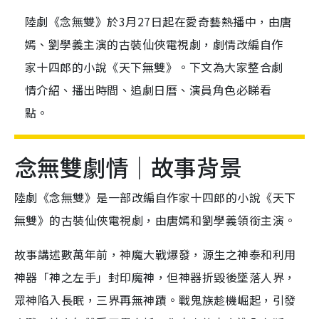
陸劇《念無雙》於3月27日起在愛奇藝熱播中，由唐
嫣、劉學義主演的古裝仙俠電視劇，劇情改編自作
家十四郎的小說《天下無雙》。下文為大家整合劇
情介紹、播出時間、追劇日曆、演員角色必睇看
點。
念無雙劇情｜故事背景
陸劇《念無雙》是一部改編自作家十四郎的小說《天下
無雙》的古裝仙俠電視劇，由唐嫣和劉學義領銜主演。
故事講述數萬年前，神魔大戰爆發，源生之神泰和利用
神器「神之左手」封印魔神，但神器折毀後墜落人界，
眾神陷入長眠，三界再無神蹟。戰鬼族趁機崛起，引發