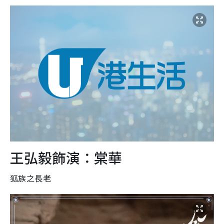
王弘毅飾演：棠華
狐族之長老