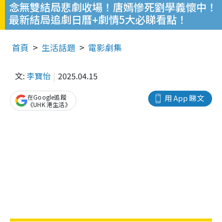
念無雙結局悲劇收場！唐嫣慘死劉學義懷中！
最新結局追劇日曆+劇情5大必睇看點！
首頁
生活話題
電影劇集
文:
李寶怡
2025.04.15
在Google追蹤
用 App 睇文
《UHK 港生活》