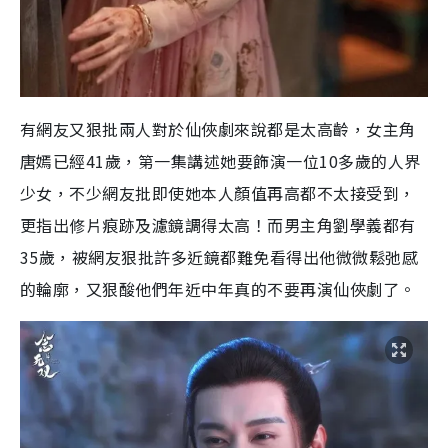
有網友又狠批兩人對於仙俠劇來說都是太高齡，女主角
唐嫣已經41歲，第一集講述她要飾演一位10多歲的人界
少女，不少網友批即使她本人顏值再高都不太接受到，
更指出修片痕跡及濾鏡調得太高！而男主角劉學義都有
35歲，被網友狠批許多近鏡都難免看得出他微微鬆弛感
的輪廓，又狠酸他們年近中年真的不要再演仙俠劇了。