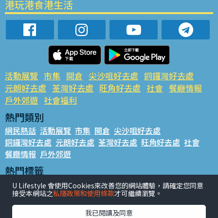
港玩港食港生活
活動展覽
市集
開倉
尖沙咀好去處
銅鑼灣好去處
元朗好去處
荃灣好去處
旺角好去處
社會
餐廳情報
戶外郊遊
社會福利
熱門類別
網民熱話
活動展覽
市集
開倉
尖沙咀好去處
銅鑼灣好去處
元朗好去處
荃灣好去處
旺角好去處
社會
餐廳情報
戶外郊遊
熱門標籤
#UGO搵好去處
#人氣活動推介
#美食社群熱話
U Lifestyle 會使用Cookies來改善您的網站體驗，請確定您同意
接受本網站之
私隱政策和使用條款
才可繼續瀏覽。
#親子玩樂好去處
#ULifestyle應用程式
#限時搶
#UJetso禮物放送
#ULifestyle商戶中心
#著數
#網絡熱話
我已閱讀及同意