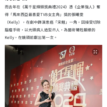
而去年在《萬千星輝頒獎典禮
2024
》憑《企業強人》奪
得「馬來西亞最喜愛
TVB
女主角」獎的張曦雯
（
Kelly
），在劇中飾演患癌「宋翹」一角，因接受切除
腦瘤手術，以光頭病人造型示人，為藝術犧牲靚樣的
Kelly
，在鏡頭前獻出第一次。