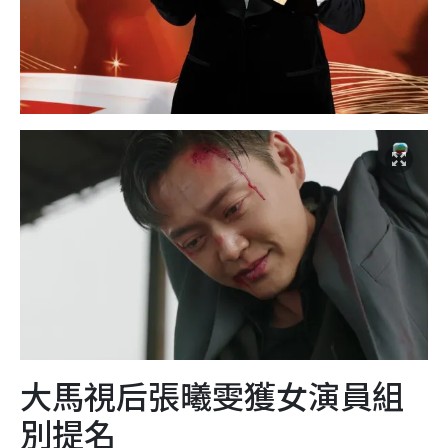
大馬視后張曦雯獲女演員組
別提名