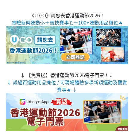
《U GO》請您去香港運動節2026！
體驗新興運動💦＋競技賽事💪＋100+運動用品攤位🔥
↓ 【免費送】香港運動節2026電子門票！↓
↓ 設過百運動用品攤位 / 可現場體驗多項新穎運動及觀賞
賽事🔥 ↓