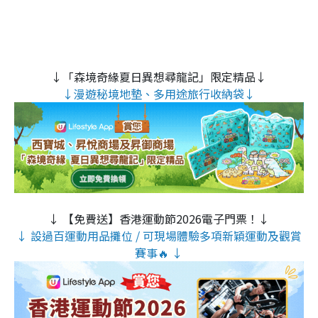
↓「森境奇緣夏日異想尋龍記」限定精品↓
↓漫遊秘境地墊、多用途旅行收納袋↓
↓ 【免費送】香港運動節2026電子門票！↓
↓ 設過百運動用品攤位 / 可現場體驗多項新穎運動及觀賞
賽事🔥 ↓