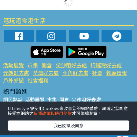
港玩港食港生活
活動展覽
市集
開倉
尖沙咀好去處
銅鑼灣好去處
元朗好去處
荃灣好去處
旺角好去處
社會
餐廳情報
戶外郊遊
社會福利
熱門類別
網民熱話
活動展覽
市集
開倉
尖沙咀好去處
銅鑼灣好去處
元朗好去處
荃灣好去處
旺角好去處
社會
U Lifestyle 會使用Cookies來改善您的網站體驗，請確定您同意
接受本網站之
私隱政策和使用條款
才可繼續瀏覽。
餐廳情報
戶外郊遊
熱門標籤
我已閱讀及同意
#UGO搵好去處
#人氣活動推介
#美食社群熱話