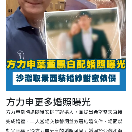
方力申更多婚照曝光
方力申當時還隨後安排了證婚人，並提出希望當天直接
完成婚禮，二人當場交換誓詞並簽署結婚文件，場面感
動又幸福。從方力申分享的婚照可見，婚照於沙灘和海