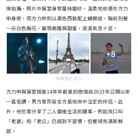
岸拍攝，照片中葉萱身穿蕾絲婚紗，溫柔地依偎在方力
申身旁，而方力申則以黑色西裝配上蝴蝶結，胸前別著
一朵白色胸花，展現典雅與甜蜜，浪漫氣息十足。
+8
點擊圖片放大
方力申與葉萱相差14年年齡差的戀情自2023年公開以來
一直低調，男方曾形容女方是他命中注定的伴侶。此
外，他也曾分享了二人婚後生活的趣事，例如改口叫
「老婆」和「老公」仍感到不習慣，但覺得充滿新鮮
感。