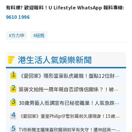
有料爆? 歡迎報料！U Lifestyle WhatsApp 報料專線:
9610 1996
方力申
結婚
港生活人氣娛樂新聞
1
《愛回家》隱形富豪臥虎藏龍！盤點12位財氣逼人的有錢藝人：呢位靚女3億身家唔憂做
2
葉蒨文拍拖一周年親自否認情侶關係？！被質疑感情造假竟稱GM「普通同事」
3
30歲男藝人低調宣布已秘密離巢！人氣急跌變失蹤人口︰「這幾年過得並不容易」
4
《愛回家》童星Philip仔暫別幕前久違現身！15歲近況暴風長高蛻變帥氣少男
5
TVB新聞主播陳嘉欣鏡頭前罕有失守！遭林超英一句說話突襲嚇親當場大笑