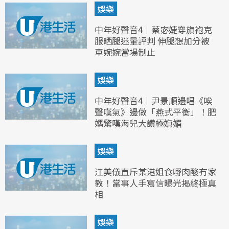
娛樂
中年好聲音4｜蔡宓婕穿旗袍克
服晒腿迷暈評判 伸腿想加分被
車婉婉當場制止
娛樂
中年好聲音4｜尹景順邊唱《唉
聲嘆氣》邊做「燕式平衡」！肥
媽驚嘆海兒大讚極嫵媚
娛樂
江美儀直斥某港姐食嘢肉酸冇家
教！當事人手寫信曝光揭終極真
相
娛樂