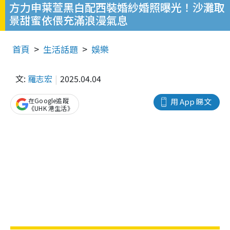
方力申葉萱黑白配西裝婚紗婚照曝光！沙灘取
景甜蜜依偎充滿浪漫氣息
首頁
生活話題
娛樂
文:
羅志宏
2025.04.04
在Google追蹤
用 App 睇文
《UHK 港生活》