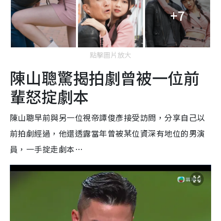
+7
點擊圖片放大
陳山聰驚揭拍劇曾被一位前
輩怒掟劇本
陳山聰早前與另一位視帝譚俊彥接受訪問，分享自己以
前拍劇經過，他還透露當年曾被某位資深有地位的男演
員，一手掟走劇本…