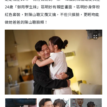
24歲「御用學生妹」區明妙有親密畫面。區明妙身穿粉
紅色套裝，對陳山聰又攬又擒，不但只摸臉，更輕吻能
做她爸爸的陳山聰臉頰！