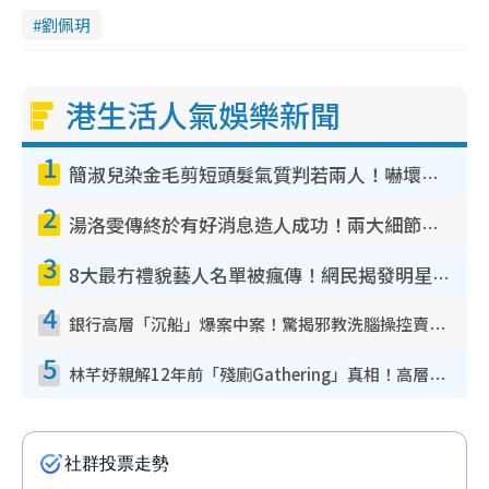
劉佩玥
港生活人氣娛樂新聞
1
簡淑兒染金毛剪短頭髮氣質判若兩人！嚇壞老公麥大力都認唔出：「你做咩事？」
2
湯洛雯傳終於有好消息造人成功！兩大細節曝孕味極濃惹猜測：大肚婆先會咁！
3
8大最冇禮貌藝人名單被瘋傳！網民揭發明星真面目 一致數臭呢位係無品天花板？
4
銀行高層「沉船」爆案中案！驚揭邪教洗腦操控賣淫被吞600萬 幕後黑手講多錯多
5
林芊妤親解12年前「殘廁Gathering」真相！高層解約一句話重創尊嚴至今拒返TVB