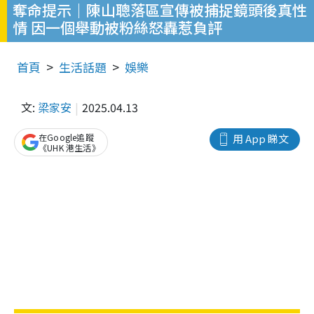
奪命提示｜陳山聰落區宣傳被捕捉鏡頭後真性
情 因一個舉動被粉絲怒轟惹負評
首頁
生活話題
娛樂
文:
梁家安
2025.04.13
在Google追蹤
用 App 睇文
《UHK 港生活》