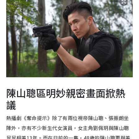
陳山聰區明妙親密畫面掀熱
議
熱播劇《奪命提示》除了有兩位視帝陳山聰、張振朗坐
陣外，亦有不少新生代女演員，女主角劉佩玥與陳山聰
足足相差13年。而在日前的一集，48歲的陳山聰更與差