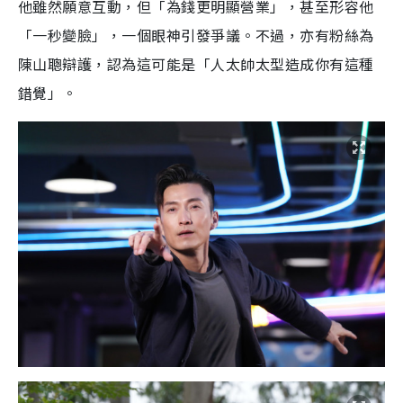
他雖然願意互動，但「為錢更明顯營業」，甚至形容他
「一秒變臉」，一個眼神引發爭議。不過，亦有粉絲為
陳山聰辯護，認為這可能是「人太帥太型造成你有這種
錯覺」。