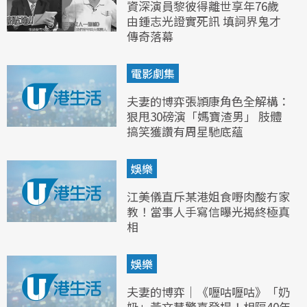
資深演員黎彼得離世享年76歲
由鍾志光證實死訊 填詞界鬼才
傳奇落幕
電影劇集
夫妻的博弈張頴康角色全解構：
狠甩30磅演「媽寶渣男」 肢體
搞笑獲讚有周星馳底蘊
娛樂
江美儀直斥某港姐食嘢肉酸冇家
教！當事人手寫信曝光揭終極真
相
娛樂
夫妻的博弈｜《嚦咕嚦咕》「奶
奶」黃文慧驚喜登場！相隔40年