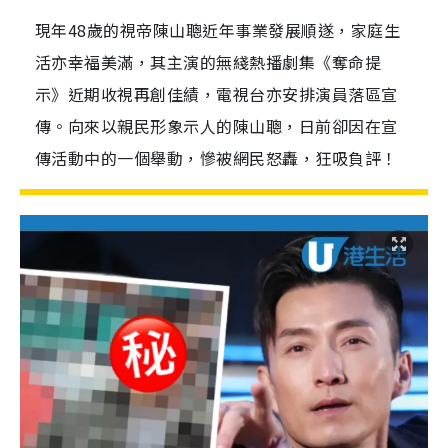
現年48歲的視帝陳山聰近年事業發展順遂，家庭生
活亦幸福美滿，其主演的無綫熱播劇集《奪命提
示》近期收視再創佳績，電視台亦安排演員落區宣
傳。向來以親民形象示人的陳山聰，日前卻因在宣
傳活動中的一個舉動，慘被網民怒轟，狂吸負評！