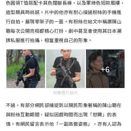
色圓領T恤搭配卡其色闊腳長褲，以及軍綠色短款風褸，
造型頗具時尚感。片中的他亦有
耐心
接過粉絲的手機進
行自拍，
展現零架子的一面。
有粉絲在帖文中稱讚陳山
聰每次公開亮相都精心打扮，劇中甚至會使用其日本潮
牌私服進行拍攝，相當重視自己的形象。
+6
點擊圖片放大
不過，有部分網民卻捕捉到以親民形象著稱的陳山聰在
與粉絲互動期間，疑似因趕時間而出現「怒睥」的表
情。有網民留言表示他「一副高傲姿態」，亦有人認為