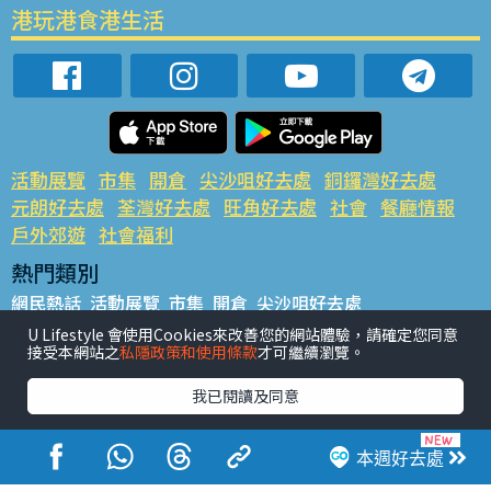
港玩港食港生活
活動展覽
市集
開倉
尖沙咀好去處
銅鑼灣好去處
元朗好去處
荃灣好去處
旺角好去處
社會
餐廳情報
戶外郊遊
社會福利
熱門類別
網民熱話
活動展覽
市集
開倉
尖沙咀好去處
銅鑼灣好去處
元朗好去處
荃灣好去處
旺角好去處
社會
U Lifestyle 會使用Cookies來改善您的網站體驗，請確定您同意
接受本網站之
私隱政策和使用條款
才可繼續瀏覽。
餐廳情報
戶外郊遊
熱門標籤
我已閱讀及同意
#UGO搵好去處
#人氣活動推介
#美食社群熱話
#親子玩樂好去處
#ULifestyle應用程式
#限時搶
本週好去處
#UJetso禮物放送
#ULifestyle商戶中心
#著數
#網絡熱話