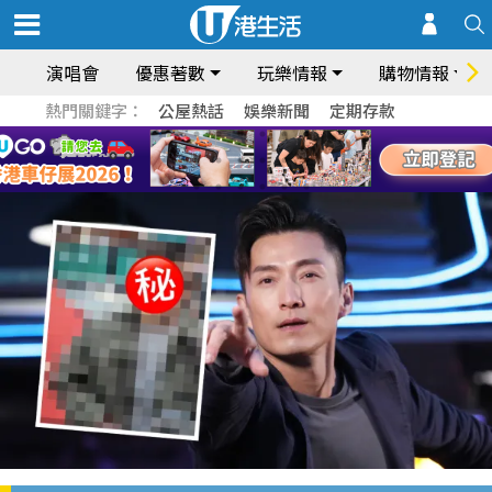
演唱會
優惠著數
玩樂情報
購物情報
熱門關鍵字：
公屋熱話
娛樂新聞
定期存款