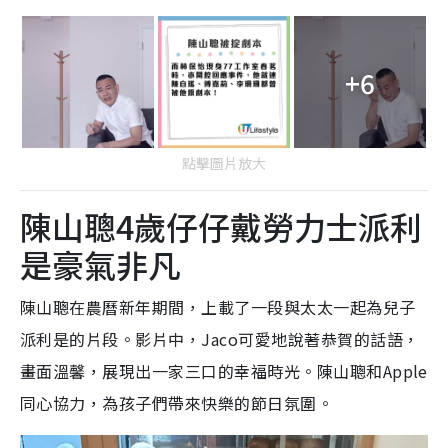
+6
點擊圖片放大
陳山聰4歲仔仔戴勞力士派利
是豪氣非凡
陳山聰在農曆新年期間，上載了一段與太太一起為兒子
派利是的片段。影片中，Jaco可愛地說著恭賀的話語，
畫面溫馨，展現出一家三口的幸福時光。陳山聰和Apple
同心協力，為孩子們帶來快樂的節日氛圍。