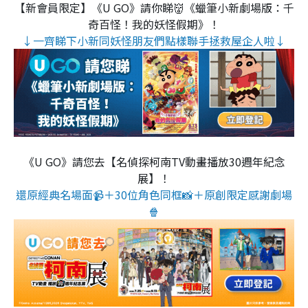
【新會員限定】《U GO》請你睇👹《蠟筆小新劇場版：千
奇百怪！我的妖怪假期》！
↓一齊睇下小新同妖怪朋友們點樣聯手拯救屋企人啦↓
《U GO》請您去【名偵探柯南TV動畫播放30週年紀念
展】！
還原經典名場面📹＋30位角色同框📸＋原創限定感謝劇場
🍿