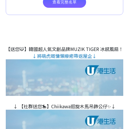
【送您🐯】韓國超人氣文創品牌MUZIK TIGER 冰感風扇！
↓將萌虎嘅慵懶療癒帶返屋企↓
↓ 【社群送您🎠】Chiikawa迴旋木⾺吊飾公仔✨↓