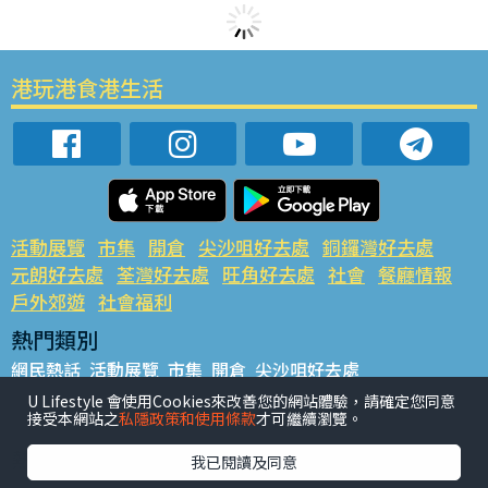
港玩港食港生活
活動展覽
市集
開倉
尖沙咀好去處
銅鑼灣好去處
元朗好去處
荃灣好去處
旺角好去處
社會
餐廳情報
戶外郊遊
社會福利
熱門類別
網民熱話
活動展覽
市集
開倉
尖沙咀好去處
銅鑼灣好去處
元朗好去處
荃灣好去處
旺角好去處
社會
U Lifestyle 會使用Cookies來改善您的網站體驗，請確定您同意
接受本網站之
私隱政策和使用條款
才可繼續瀏覽。
餐廳情報
戶外郊遊
熱門標籤
我已閱讀及同意