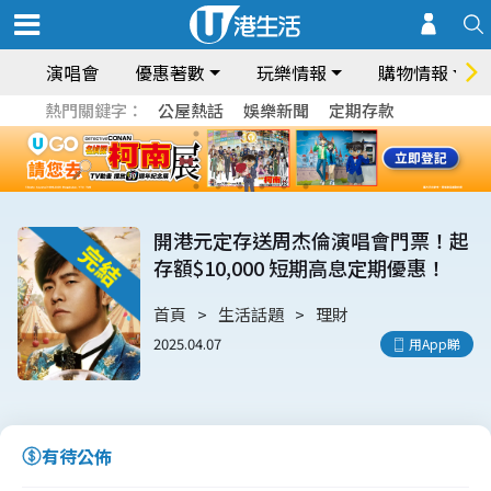
演唱會
優惠著數
玩樂情報
購物情報
熱門關鍵字：
公屋熱話
娛樂新聞
定期存款
開港元定存送周杰倫演唱會門票！起
存額$10,000 短期高息定期優惠！
首頁
生活話題
理財
2025.04.07
用App睇
有待公佈