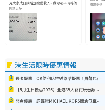
見大家成日講增加被動收入~ 我除咗平時格價留意邊啲抵買､有咩免費拎､有
閱讀更多
閱讀更多
港生活限時優惠情報
1
長者優惠｜OK便利店推樂悠咭優惠！買麵包/牛奶/保健品拍卡即減
2
【8月生日優惠2026】全港85大食買玩著數攻略 自助餐/火鍋放題同行免費＋誠品/DONKI送現金券
3
開倉優惠｜銅鑼灣MICHAEL KORS開倉低至17折！直擊$500起買手袋/銀包/鞋款 必買經典Jet Set系列