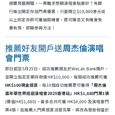
德體育園開騷。一票難求想睇演唱會點算好？有銀
行推出開定存送門票優惠，只要開立$10,000港元或
以上的定存即可獲抽獎機會，既可賺息又有機會免
費有飛，即睇參與方法！
推薦好友開戶送
周杰倫演唱
會門票
即日起至5月25日，成功推薦朋友於WeLab Bank開戶，
並開立指定定期存款達HK$10,000，每個成功推薦可獲
HK$100現金獎賞
，每10個成功推薦更可獲得
「周杰倫
嘉年華世界巡迴演唱會2025香港站」HK$1,680門票1張
(價值HK$1,680)。最多合共可獲 HK$4,000 及演唱會門
票4張！如推薦人門票獎賞派發完畢，將改為發放相當於