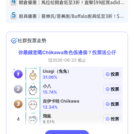
4
開倉優惠｜馬拉松開倉低至3折！直擊$99起買adidas／New Balance／Puma鞋款 STANLEY保溫杯劈價至$119起
5
廚具優惠｜普樂氏/意美廚/Buffalo廚具低至3折！$89起買煎鍋／炒鑊／個人鍋 同場小家電激減至$99起