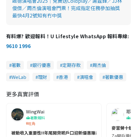
啟德演唱會2025｜免費送Coldplay／謝霆鋒／JJ林
俊傑／周杰倫演唱會門票！完成指定任務參加抽獎
最快4月2號知有冇中獎
有料爆? 歡迎報料！U Lifestyle WhatsApp 報料專線:
9610 1996
著數
銀行優惠
定期存款
周杰倫
WeLab
理財
香港
演唱會
著數優惠
更多真實評價
WingWai
耶紫
著數報料
著
旺角
麥當勞十蚊卷
被動收入重要性‼️年尾開齊啲戶口迎新優惠賺盡未？
Za開戶連結👇