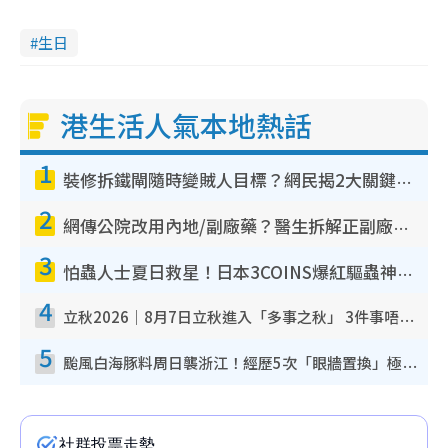
生日
港生活人氣本地熱話
1
裝修拆鐵閘隨時變賊人目標？網民揭2大關鍵用途：裝新式等於白裝？附新舊鐵閘分別
2
網傳公院改用內地/副廠藥？醫生拆解正副廠分別 揭4類人換藥隨時出事
3
怕蟲人士夏日救星！日本3COINS爆紅驅蟲神器$45起 1招「全程免觸碰」輕鬆搞定小強
4
立秋2026｜8月7日立秋進入「多事之秋」 3件事唔做得！專家教6招開運 清枱頭／銀包納氣接好運
5
颱風白海豚料周日襲浙江！經歷5次「眼牆置換」極罕見 成登陸內地最長途颱風