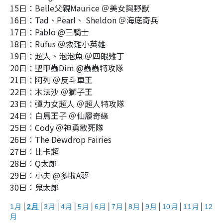
15日：Belle父親Maurice ＠美女與野獸
16日：Tad、Pearl、 Sheldon ＠海底奇兵
17日：Pablo @三騎士
18日：Rufus ＠救難小英雄
19日：超人、泡泡魚 ＠四眼雞丁
20日：聖甲蟲Dim @蟲蟲特攻隊
21日：阿列 ＠反斗車王
22日：木法沙 ＠獅子王
23日：彈力女超人 ＠超人特攻隊
24日：白馬王子 ＠仙履奇緣
25日：Cody ＠神勇敢死隊
26日：The Dewdrop Fairies
27日：比卡超
28日：Q太郎
29日：小夫 @多啦A夢
30日：鬼太郎
1月
│
2月
│
3月
│
4月
│
5月
│
6月
│
7月
│
8月
│
9月
│
10月
│
11月
│
12
月