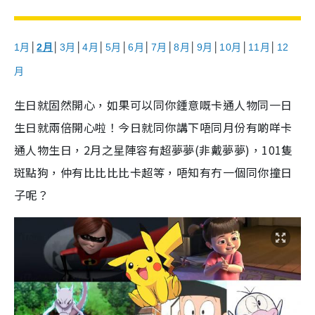
1月
│
2月
│
3月
│
4月
│
5月
│
6月
│
7月
│
8月
│
9月
│
10月
│
11月
│
12
月
生日就固然開心，如果可以同你鍾意嘅卡通人物同一日
生日就兩倍開心啦！今日就同你講下唔同月份有啲咩卡
通人物生日，2月之星陣容有超夢夢(非戴夢夢)，101隻
斑點狗，仲有比比比比卡超等，唔知有冇一個同你撞日
子呢？