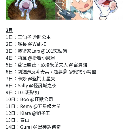
2月
1日：三仙子 ＠睡公主
2日：艦長 ＠Wall-E
3日：藝術家Lars @101斑點狗
4日：莉蘿 @扮嘢小魔星
5日：愛德麗德•彭法米葉夫人 @富貴貓
6日：胡迪@反斗奇兵 / 超夢夢 ＠寵物小精靈
7日：卡妙 @聖鬥士星矢
8日：Sally @怪誕城之夜
9日：101斑點狗
10日：Boo @怪獸公司
11日：Remy @五星級大鼠
12日：Kiara @獅子王
13日：泰山
14日：Gurgi ＠黑神鍋傳奇