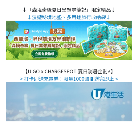
↓「森境奇緣夏日異想尋龍記」限定精品↓
↓漫遊秘境地墊、多用途旅行收納袋↓
【U GO x CHARGESPOT 夏日消暑企劃⚡】
> 打卡即送充電券！限量1000張🔋送完即止 <