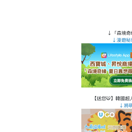
↓「森境奇
↓漫遊秘
【送您🐯】韓國超人
↓將