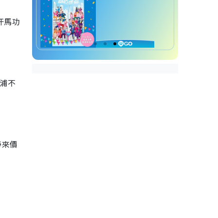
汗馬功
物浦不
帶來價