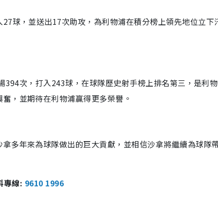
27球，並送出17次助攻，為利物浦在積分榜上領先地位立下
場394次，打入243球，在球隊歷史射手榜上排名第三，是利
興奮，並期待在利物浦贏得更多榮譽。
沙拿多年來為球隊做出的巨大貢獻，並相信沙拿將繼續為球隊
報料專線:
9610 1996