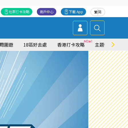
社群打卡攻略
商戶中心
下載 App
繁
简
周圍遊
18區好去處
香港打卡攻略
主題特集