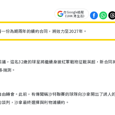
在Google追蹤
《UHK 港生活》
一份為期兩年的續約合同，將效力至2027年。
協議，這名32歲的球星將繼續身披紅軍戰袍征戰英超，新合同
多揣測。
自由轉會。此前，有傳聞稱沙特聯賽的球隊向沙拿開出了誘人
的談判，沙拿最終選擇與利物浦續約。