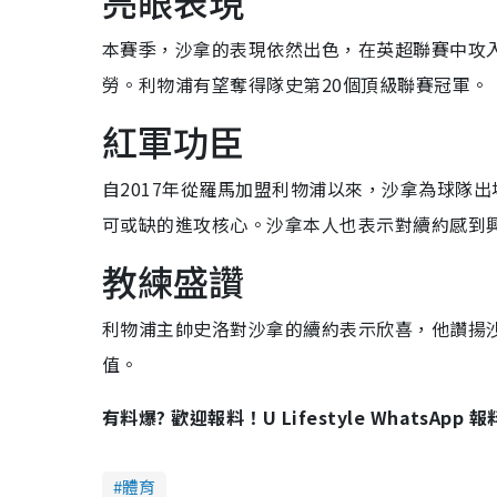
亮眼表現
本賽季，沙拿的表現依然出色，在英超聯賽中攻入
勞。利物浦有望奪得隊史第20個頂級聯賽冠軍。
紅軍功臣
自2017年從羅馬加盟利物浦以來，沙拿為球隊出
可或缺的進攻核心。沙拿本人也表示對續約感到
教練盛讚
利物浦主帥史洛對沙拿的續約表示欣喜，他讚揚
值。
有料爆? 歡迎報料！U Lifestyle WhatsApp 
體育