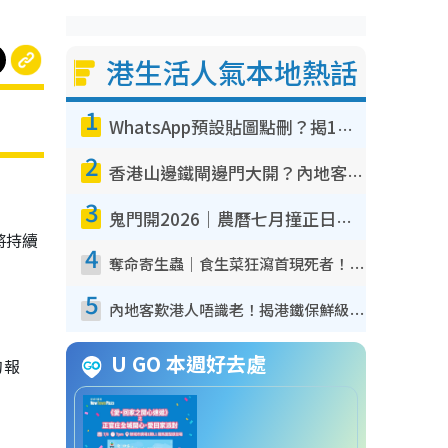
港生活人氣本地熱話
1
WhatsApp預設貼圖點刪？揭1招「反向操作」還原簡潔介面 附3步實測教學
2
香港山邊鐵閘邊門大開？內地客困惑意義何在！網民神回覆：呢種叫法理性防禦
3
鬼門開2026｜農曆七月撞正日全食特別邪？專家警告切忌做一事！揭4大禁忌+2招保平安
將持續
4
奪命寄生蟲｜食生菜狂瀉首現死者！疫潮惡化錄1.8萬宗病例 揭洗菜3大謬誤
5
內地客歎港人唔識老！揭港鐵保鮮級冷氣 港人求放過：咪投訴
U GO 本週好去處
的報