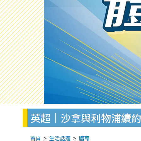
英超｜沙拿與利物浦續
首頁
生活話題
體育