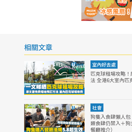
相關文章
室內好去處
匹克球租場攻略！
法 全港6大室內匹
社會
狗隻入食肆懶人包︱
類食肆仍禁入＋狗
餐廳推介）