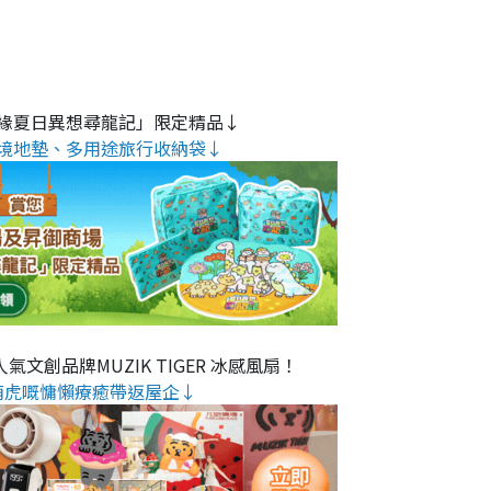
緣夏日異想尋龍記」限定精品↓
境地墊、多用途旅行收納袋↓
氣文創品牌MUZIK TIGER 冰感風扇！
萌虎嘅慵懶療癒帶返屋企↓