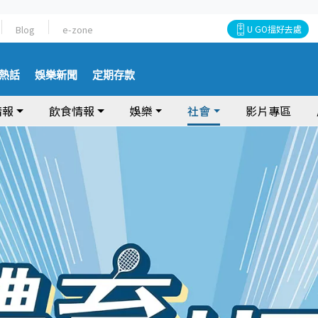
Blog
e-zone
U GO搵好去處
熱話
娛樂新聞
定期存款
情報
飲食情報
娛樂
社會
影片專區