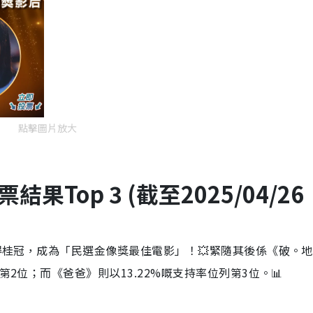
點擊圖片放大
票結果
Top 3 (截至2025/04/26
摘得桂冠，成為「民選金像獎最佳電影」！💥緊隨其後係《破。地
第2位；而《爸爸》則以13.22%嘅支持率位列第3位。📊