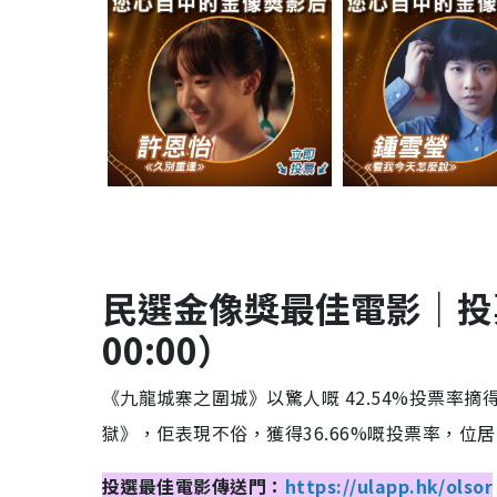
民選
金像獎最佳電影｜
投
00:00
）
《九龍城寨之圍城》以驚人嘅 42.54%投票率
獄》，佢表現不俗，獲得36.66%嘅投票率，位居
投選最佳電影傳送門：
https://ulapp.hk/olsor