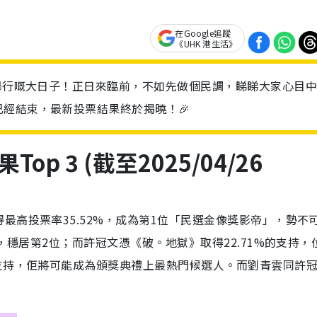
在Google追蹤
《UHK 港生活》
」舉行嘅大日子！正日來臨前，不如先做個民調，睇睇大家心目
經結束，最新投票結果終於揭曉！🎉
 3 (截至2025/04/26
最高投票率35.52%，成為第1位「民選金像獎影帝」，勢不
%，穩居第2位；而許冠文憑《破。地獄》取得22.71%的支持，
嘅支持，佢將可能成為頒獎典禮上最熱門候選人。而劉青雲同許