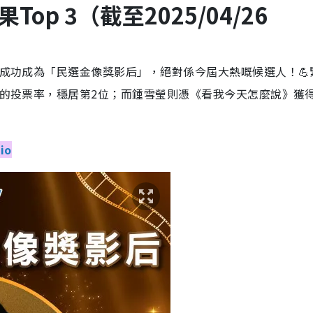
p 3（截至2025/04/26
，成功成為「民選金像獎影后」，絕對係今屆大熱嘅候選人！💪
4%的投票率，穩居第2位；而鍾雪瑩則憑《看我今天怎麼說》獲
io