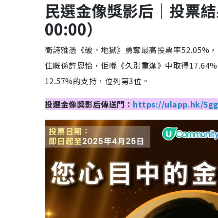
民選金像獎影后｜投票結果To
00:00）
衛詩雅憑《破。地獄》勇奪最高投票率52.05%
住嘅係許恩怡，佢喺《久別重逢》中取得17.6
12.57%的支持，位列第3位。
投選金像獎影后傳送門：
https://ulapp.hk/5gg