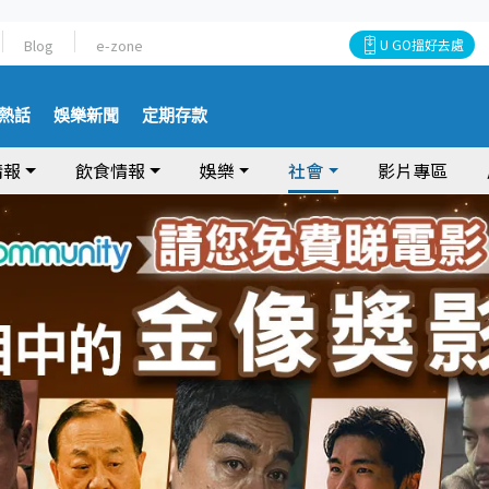
Blog
e-zone
U GO搵好去處
熱話
娛樂新聞
定期存款
情報
飲食情報
娛樂
社會
影片專區