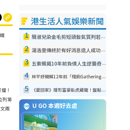
港生活人氣娛樂新聞
1
中嘅
簡淑兒染金毛剪短頭髮氣質判若兩人！嚇壞老公麥大力都認唔出：「你做咩事？」
2
湯洛雯傳終於有好消息造人成功！兩大細節曝孕味極濃惹猜測：大肚婆先會咁！
3
五索親揭10年前負債人生逆襲奇蹟！全靠去一地方轉運後即遇上馬先生
4
林芊妤親解12年前「殘廁Gathering」真相！高層解約一句話重創尊嚴至今拒返TVB
5
可擋！
《愛回家》隱形富豪臥虎藏龍！盤點12位財氣逼人的有錢藝人：呢位靚女3億身家唔憂做
位列第
U GO 本週好去處
冠文兩