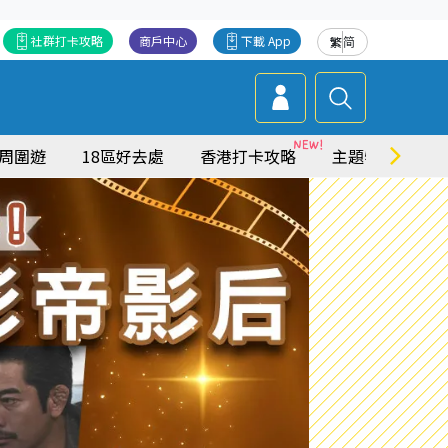
社群打卡攻略
商戶中心
下載 App
繁
简
周圍遊
18區好去處
香港打卡攻略
主題特集