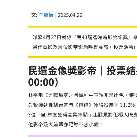
文:
李寶怡
2025.04.26
嚟緊4月27日就係「第43屆香港電影金像獎
最佳電影及邊位影帝影后呼聲最高，投票活動已
民選金像獎影帝｜投票結果Top
00:00）
林峯喺《九龍城寨之圍城》中表現非常出色，獲得
💪緊接著係劉青雲憑《爸爸》獲得投票率 31.2
3位。📊 林峯獲得高票率顯示出觀眾對佢極大
位影帝級大前輩亦絕對不容小覷。