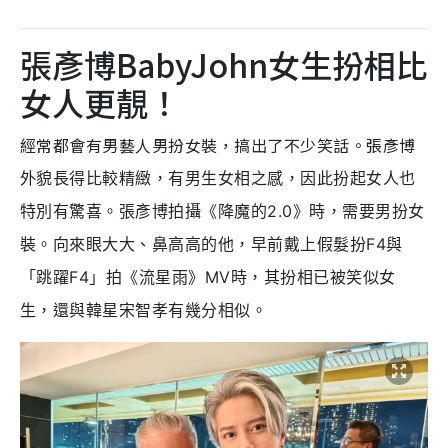
張彥博BabyJohn女生扮相比
女人更靚！
經常都會有男藝人男扮女裝，搞出了不少笑話。張彥博
外貌長得比較精緻，有男生女相之感，因此扮起女人也
特別有驚喜。張彥博拍攝《降魔的2.0》時，需要男扮女
裝。向來眼大大、鼻高高的他，早前戴上假髮扮F4與
「跳躍F4」拍《流星雨》MV時，其扮相已被笑似女
生，還與韓星宋智孝有幾分相似。