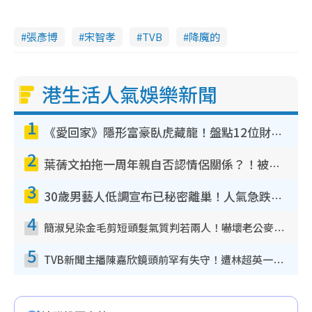
張彥博
宋智孝
TVB
降魔的
港生活人氣娛樂新聞
1
《愛回家》隱形富豪臥虎藏龍！盤點12位財氣逼人的有錢藝人：呢位靚女3億身家唔憂做
2
葉蒨文拍拖一周年親自否認情侶關係？！被質疑感情造假竟稱GM「普通同事」
3
30歲男藝人低調宣布已秘密離巢！人氣急跌變失蹤人口︰「這幾年過得並不容易」
4
簡淑兒染金毛剪短頭髮氣質判若兩人！嚇壞老公麥大力都認唔出：「你做咩事？」
5
TVB新聞主播陳嘉欣鏡頭前罕有失守！遭林超英一句說話突襲嚇親當場大笑