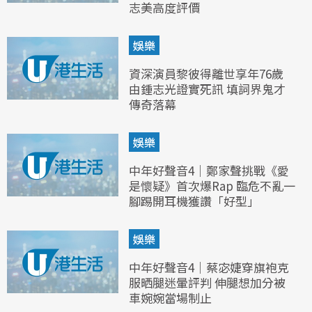
志美高度評價
娛樂
資深演員黎彼得離世享年76歲
由鍾志光證實死訊 填詞界鬼才
傳奇落幕
娛樂
中年好聲音4｜鄭家聲挑戰《愛
是懷疑》首次爆Rap 臨危不亂一
腳踢開耳機獲讚「好型」
娛樂
中年好聲音4｜蔡宓婕穿旗袍克
服晒腿迷暈評判 伸腿想加分被
車婉婉當場制止