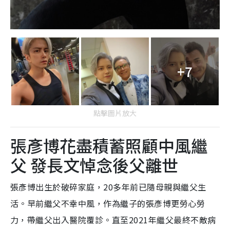
+7
點擊圖片放大
張彥博花盡積蓄照顧中風繼
父 發長文悼念後父離世
張彥博出生於破碎家庭，20多年前已隨母親與繼父生
活。早前繼父不幸中風，作為繼子的張彥博更勞心勞
力，帶繼父出入醫院覆診。直至2021年繼父最終不敵病