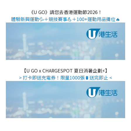
《U GO》請您去香港運動節2026！
體驗新興運動💦＋競技賽事💪＋100+運動用品攤位🔥
【U GO x CHARGESPOT 夏日消暑企劃⚡】
> 打卡即送充電券！限量1000張🔋送完即止 <