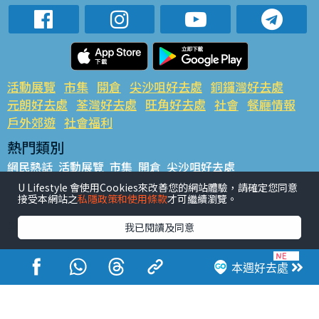
活動展覽
市集
開倉
尖沙咀好去處
銅鑼灣好去處
元朗好去處
荃灣好去處
旺角好去處
社會
餐廳情報
戶外郊遊
社會福利
熱門類別
網民熱話
活動展覽
市集
開倉
尖沙咀好去處
銅鑼灣好去處
元朗好去處
荃灣好去處
旺角好去處
社會
U Lifestyle 會使用Cookies來改善您的網站體驗，請確定您同意
接受本網站之
私隱政策和使用條款
才可繼續瀏覽。
餐廳情報
戶外郊遊
熱門標籤
我已閱讀及同意
#UGO搵好去處
#人氣活動推介
#美食社群熱話
#親子玩樂好去處
#ULifestyle應用程式
#限時搶
本週好去處
#UJetso禮物放送
#ULifestyle商戶中心
#著數
#網絡熱話
香港經濟日報版權所有©2026