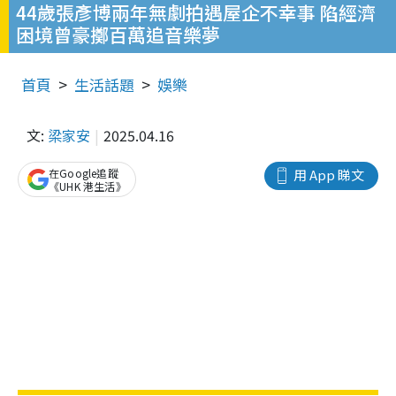
44歲張彥博兩年無劇拍遇屋企不幸事 陷經濟
困境曾豪擲百萬追音樂夢
首頁
生活話題
娛樂
文:
梁家安
2025.04.16
在Google追蹤
用 App 睇文
《UHK 港生活》