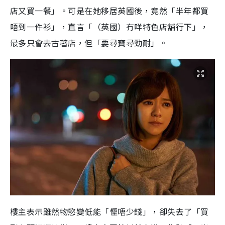
店又買一餐」。可是在她移居英國後，竟然「半年都買
唔到一件衫」，直言「（英國）冇咩特色店舖行下」，
最多只會去古著店，但「要尋寶尋勁耐」。
樓主表示雖然物慾變低能「慳唔少錢」，卻失去了「買