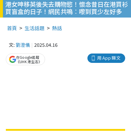
港女呻移英後失去購物慾！懷念昔日在港買衫
買盲盒的日子！網民共鳴︰嚟到買少左好多
首頁
生活話題
熱話
文:
劉澄儀
2025.04.16
在Google追蹤
用 App 睇文
《UHK 港生活》