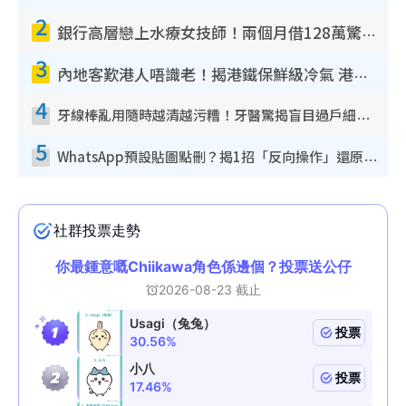
2
銀行高層戀上水療女技師！兩個月借128萬驚覺「沉船」沉落火海 揭背後疑似邪教操控賣淫
3
內地客歎港人唔識老！揭港鐵保鮮級冷氣 港人求放過：咪投訴
4
牙線棒亂用隨時越清越污糟！牙醫驚揭盲目過戶細菌恐致蛀牙：呢種先係日常真保養
5
WhatsApp預設貼圖點刪？揭1招「反向操作」還原簡潔介面 附3步實測教學