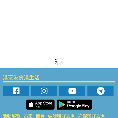
港玩港食港生活
活動展覽
市集
開倉
尖沙咀好去處
銅鑼灣好去處