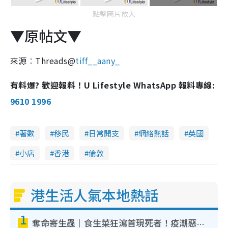
點擊圖片放大
▼原帖文▼
來源︰Threads@
tiff__aany_
有料爆? 歡迎報料！U Lifestyle WhatsApp 報料專線:
9610 1996
著數
移民
日常開支
網絡熱話
英國
小店
香港
倫敦
港生活人氣本地熱話
1
奪命寄生蟲｜食生菜狂瀉首現死者！疫潮惡化錄1.8萬宗病例 揭洗菜3大謬誤