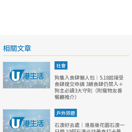
相關文章
社會
狗隻入食肆懶人包︱5.18起接受
食肆提交申請 3類食肆仍禁入＋
狗主必讀3大守則（附寵物友善
餐廳推介）
戶外郊遊
石澳好去處｜港島後花園石澳一
日遊 10個石澳必訪美食打卡景