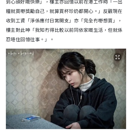
到心頭好嘅快樂」，樓主亦回憶以前在港工作時「一出
糧就買嘢獎勵自己，就算買杯珍奶都開心。」反觀現在
收到工資「淨係應付日常開支」亦「完全冇嘢想買」，
樓主對此呻「我知冇得比較以前同依家嘅生活，但就係
忍唔住回憶往事。」。