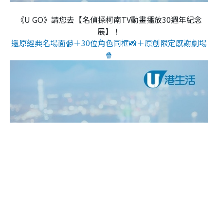
《U GO》請您去【名偵探柯南TV動畫播放30週年紀念
展】！
還原經典名場面📹＋30位角色同框📸＋原創限定感謝劇場
🍿