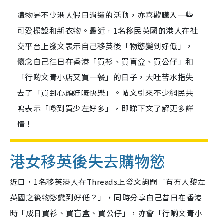
購物是不少港人假日消遣的活動，亦喜歡購入一些
可愛擺設和新衣物。最近，1名移民英國的港人在社
交平台上發文表示自己移英後「物慾變到好低」，
懷念自己往日在香港「買衫、買盲盒、買公仔」和
「行啲文青小店又買一餐」的日子，大吐苦水指失
去了「買到心頭好嘅快樂」。帖文引來不少網民共
鳴表示「嚟到買少左好多」，即睇下文了解更多詳
情！
港女移英後失去購物慾
近日，1名移英港人在Threads上發文詢問「有冇人黎左
英國之後物慾變到好低？」，同時分享自己昔日在香港
時「成日買衫、買盲盒、買公仔」，亦會「行啲文青小