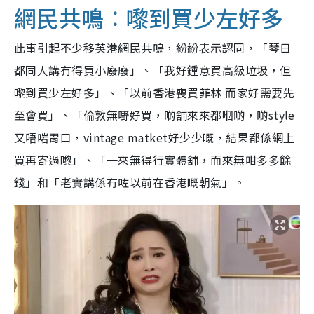
網民共鳴︰嚟到買少左好多
此事引起不少移英港網民共鳴，紛紛表示認同，「琴日
都同人講冇得買小廢廢」、「我好鍾意買高級垃圾，但
嚟到買少左好多」、「以前香港喪買菲林 而家好需要先
至會買」、「倫敦無嘢好買，啲舖來來都嗰啲，啲style
又唔啱胃口，vintage matket好少少嘅，結果都係網上
買再寄過嚟」、「一來無得行實體舖，而來無咁多多餘
錢」和「老實講係冇咗以前在香港嘅朝氣」。