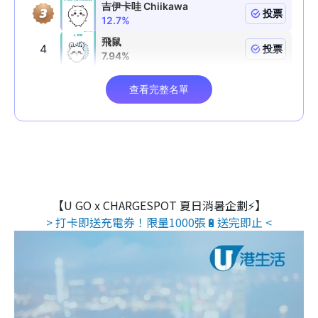
【U GO x CHARGESPOT 夏日消暑企劃⚡】
> 打卡即送充電券！限量1000張🔋送完即止 <