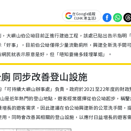
在Google追蹤
《UHK 港生活》
到，大嶼山伯公坳目前正進行建造工程，該處已貼出告示指明
示「好事」，目前伯公坳僅得少量流動廁所，興建全新洗手間
有網民就表示原意是好，但「唔知要幾多錢埋單姐」。
公廁 同步改善登山設施
「可持續大嶼山辦事處」負責。政府於2021至22年度的財政
東山是近年熱門的登山地點，遊客經常選擇從伯公坳起步，稱鑒
續增長的遊客需求，因此建議在伯公坳興建新的公眾洗手間，
使用。同時會改善其相關的登山設施，以應付日益增長的遊客