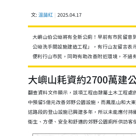
文:
溫藹紅
2025.04.17
大嶼山伯公坳將有全新公廁！早前有市民留意
公坳洗手間設施建造工程」，有行山友留言表
便利行山市民，同時有助改善附近環境，不過
大嶼山耗資約2700萬建
翻查資料文件顯示，該項工程由隸屬土木工程處的
中預留5億元改善郊野公園設施，而鳳凰山和大
述路段的登山設施已興建多年，所以未能應付持
衞生、方便、安全和舒適的郊野公園廁所供訪客