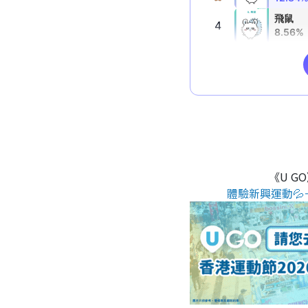
《U G
體驗新興運動💦