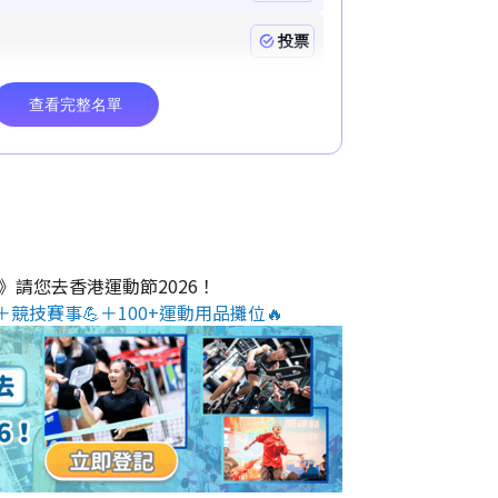
O》請您去香港運動節2026！
＋競技賽事💪＋100+運動用品攤位🔥