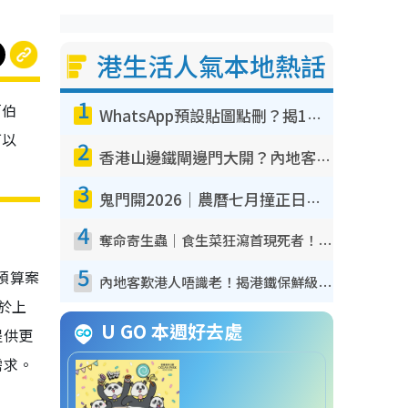
港生活人氣本地熱話
1
「伯
WhatsApp預設貼圖點刪？揭1招「反向操作」還原簡潔介面 附3步實測教學
可以
2
香港山邊鐵閘邊門大開？內地客困惑意義何在！網民神回覆：呢種叫法理性防禦
3
鬼門開2026｜農曆七月撞正日全食特別邪？專家警告切忌做一事！揭4大禁忌+2招保平安
4
奪命寄生蟲｜食生菜狂瀉首現死者！疫潮惡化錄1.8萬宗病例 揭洗菜3大謬誤
5
預算案
內地客歎港人唔識老！揭港鐵保鮮級冷氣 港人求放過：咪投訴
於上
U GO 本週好去處
提供更
需求。