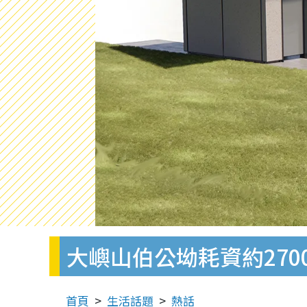
大嶼山伯公坳耗資約270
首頁
生活話題
熱話