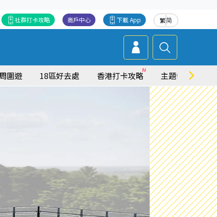
社群打卡攻略
商戶中心
下載 App
繁
简
周圍遊
18區好去處
香港打卡攻略
主題特集