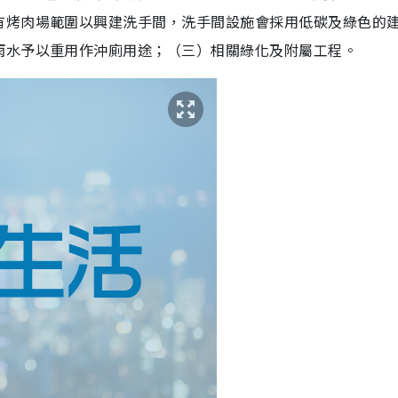
有烤肉場範圍以興建洗手間，洗手間設施會採用低碳及綠色的
雨水予以重用作沖廁用途；（三）相關綠化及附屬工程。