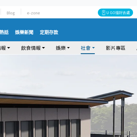
Blog
e-zone
U GO搵好去處
熱話
娛樂新聞
定期存款
情報
飲食情報
娛樂
社會
影片專區