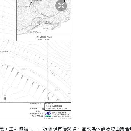
747萬，工程包括（一）拆除現有燒烤場，並改為休憩及登山集合