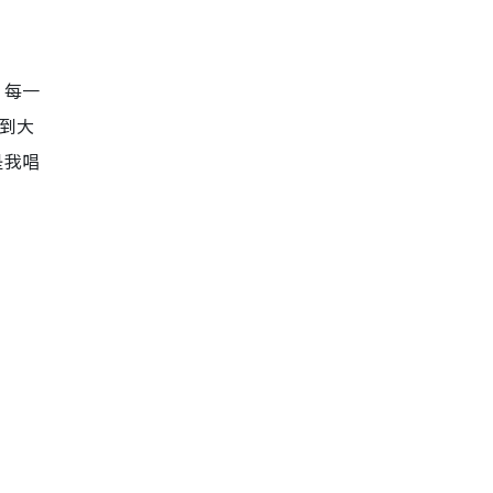
，每一
到大
是我唱