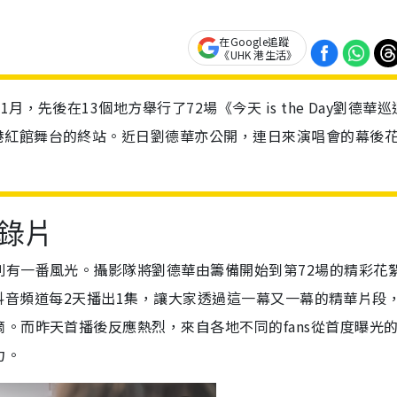
在Google追蹤
《UHK 港生活》
，先後在13個地方舉行了72場《今天 is the Day劉德華巡
港紅館舞台的終站。近日劉德華亦公開，連日來演唱會的幕後
錄片
別有一番風光。攝影隊將劉德華由籌備開始到第72場的精彩花
，在抖音頻道每2天播出1集，讓大家透過這一幕又一幕的精華片段
。而昨天首播後反應熱烈，來自各地不同的fans從首度曝光
力。