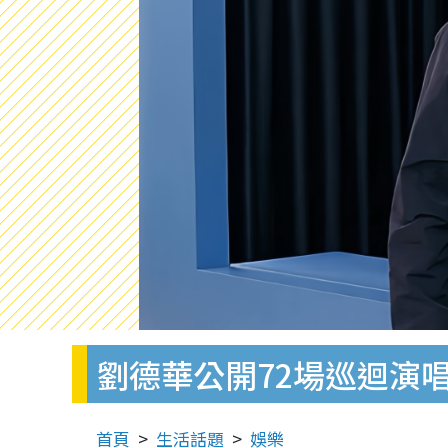
劉德華公開72場巡迴演
首頁
生活話題
娛樂