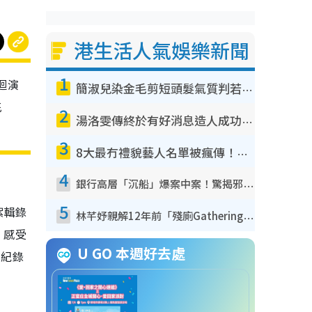
港生活人氣娛樂新聞
1
迴演
簡淑兒染金毛剪短頭髮氣質判若兩人！嚇壞老公麥大力都認唔出：「你做咩事？」
花
2
湯洛雯傳終於有好消息造人成功！兩大細節曝孕味極濃惹猜測：大肚婆先會咁！
3
8大最冇禮貌藝人名單被瘋傳！網民揭發明星真面目 一致數臭呢位係無品天花板？
4
銀行高層「沉船」爆案中案！驚揭邪教洗腦操控賣淫被吞600萬 幕後黑手講多錯多
5
絮輯錄
林芊妤親解12年前「殘廁Gathering」真相！高層解約一句話重創尊嚴至今拒返TVB
，感受
U GO 本週好去處
的紀錄