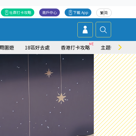
社群打卡攻略
商戶中心
下載 App
繁
简
周圍遊
18區好去處
香港打卡攻略
主題特集