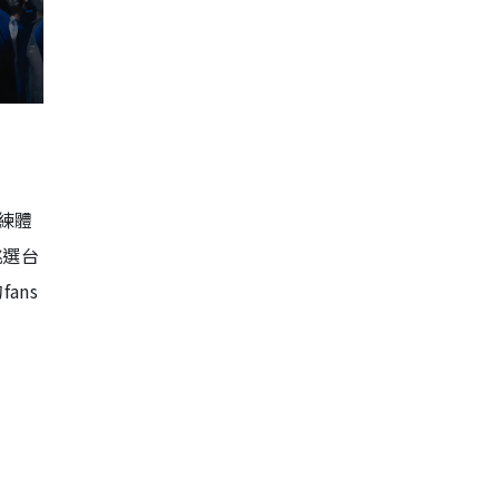
練體
挑選台
ans