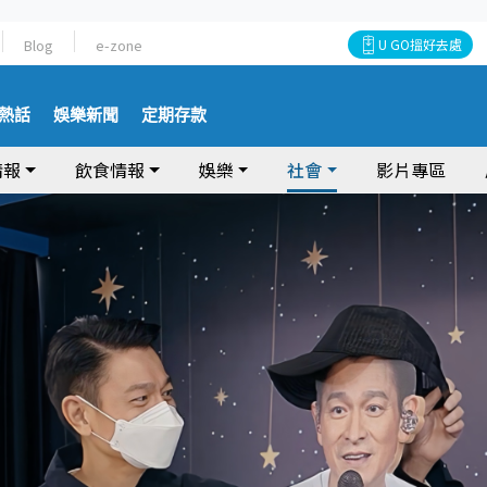
Blog
e-zone
U GO搵好去處
熱話
娛樂新聞
定期存款
情報
飲食情報
娛樂
社會
影片專區