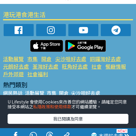
港玩港食港生活
活動展覽
市集
開倉
尖沙咀好去處
銅鑼灣好去處
元朗好去處
荃灣好去處
旺角好去處
社會
餐廳情報
戶外郊遊
社會福利
熱門類別
網民熱話
活動展覽
市集
開倉
尖沙咀好去處
銅鑼灣好去處
元朗好去處
荃灣好去處
旺角好去處
社會
U Lifestyle 會使用Cookies來改善您的網站體驗，請確定您同意
接受本網站之
私隱政策和使用條款
才可繼續瀏覽。
餐廳情報
戶外郊遊
熱門標籤
我已閱讀及同意
#UGO搵好去處
#人氣活動推介
#美食社群熱話
#親子玩樂好去處
#ULifestyle應用程式
#限時搶