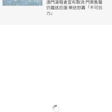
澳門演唱會宣布取消 門票售罄
仍難逃厄運 樂迷怒轟「不可抗
力」