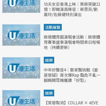
功夫女足香港上映｜票房突破21
億！即睇演員陣容：蔡思貝/劉
嘉玲/佐藤健特別演出
活動展覽
啟德體育園演唱會活動｜啟德體
育賽事盛事演唱會時間表日程場
地（持續更新）
娛樂
中年好聲音4｜鄭家聲挑戰《愛
是懷疑》首次爆Rap 臨危不亂一
腳踢開耳機獲讚「好型」
娛樂
【突發取消】COLLAR × 4EVE