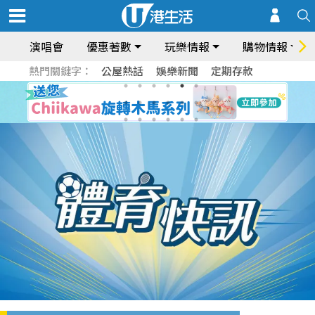
演唱會
優惠著數
玩樂情報
購物情報
熱門關鍵字：
公屋熱話
娛樂新聞
定期存款