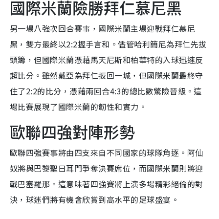
國際米蘭險勝拜仁慕尼黑
另一場八強次回合賽事，國際米蘭主場迎戰拜仁慕尼
黑，雙方最終以2:2握手言和。儘管哈利簡尼為拜仁先拔
頭籌，但國際米蘭憑藉馬天尼斯和柏華特的入球迅速反
超比分。雖然戴亞為拜仁扳回一城，但國際米蘭最終守
住了2:2的比分，憑藉兩回合4:3的總比數驚險晉級。這
場比賽展現了國際米蘭的韌性和實力。
歐聯四強對陣形勢
歐聯四強賽事將由四支來自不同國家的球隊角逐。阿仙
奴將與巴黎聖日耳門爭奪決賽席位，而國際米蘭則將迎
戰巴塞羅那。這意味著四強賽將上演多場精彩絕倫的對
決，球迷們將有機會欣賞到高水平的足球盛宴。