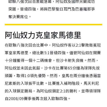
歐聯八強次回合激戰落幕，阿仙奴及國際米蘭成功
突圍，晉級四強，將與巴黎聖日耳門及巴塞羅那爭
奪決賽席位。
阿仙奴力克皇家馬德里
在歐聯八強次回合比賽中，阿仙奴作客以2:1擊敗衛冕冠
軍皇家馬德里，總比數5:1晉級四強。儘管阿仙奴在開賽
十分鐘獲得一個十二碼機會，但沙卡射失良機。然而，
阿仙奴並未因此氣餒，沙卡在比賽第65分鐘為球隊先拔
頭籌，取得1:0領先優勢。然而，皇馬在兩分鐘後憑藉雲
尼素斯的入球扳平比數。比賽進入補時階段，馬天利尼
的入球鎖定勝局，為阿仙奴鎖定2:1的勝利，並帶領球隊
自2008/09賽季後再次殺入歐聯四強。