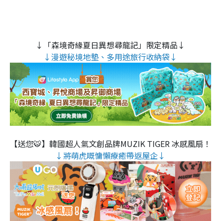
↓「森境奇緣夏日異想尋龍記」限定精品↓
↓漫遊秘境地墊、多用途旅行收納袋↓
【送您🐯】韓國超人氣文創品牌MUZIK TIGER 冰感風扇！
↓將萌虎嘅慵懶療癒帶返屋企↓