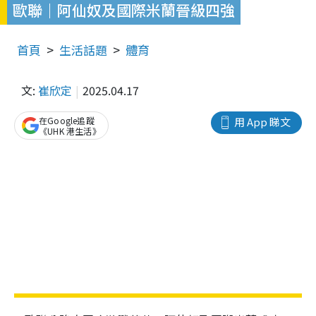
歐聯｜阿仙奴及國際米蘭晉級四強
首頁
生活話題
體育
文:
崔欣定
2025.04.17
在Google追蹤
用 App 睇文
《UHK 港生活》