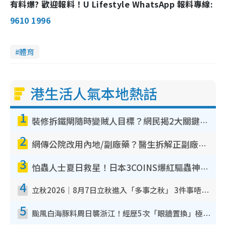
有料爆? 歡迎報料！U Lifestyle WhatsApp 報料專線:
9610 1996
體育
港生活人氣本地熱話
1
裝修拆鐵閘隨時變賊人目標？網民揭2大關鍵用途：裝新式等於白裝？附新舊鐵閘分別
2
網傳公院改用內地/副廠藥？醫生拆解正副廠分別 揭4類人換藥隨時出事
3
怕蟲人士夏日救星！日本3COINS爆紅驅蟲神器$45起 1招「全程免觸碰」輕鬆搞定小強
4
立秋2026｜8月7日立秋進入「多事之秋」 3件事唔做得！專家教6招開運 清枱頭／銀包納氣接好運
5
颱風白海豚料周日襲浙江！經歷5次「眼牆置換」極罕見 成登陸內地最長途颱風