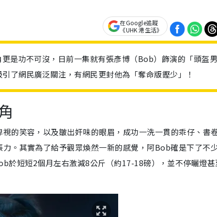
在Google追蹤
《UHK 港生活》
角更是功不可沒，日前一集就有張彥博（Bob）飾演的「頭盔
吸引了網民廣泛關注，有網民更封他為「奪命版鏗少」！
角
卑視的笑容，以及皺出奸味的眼眉，成功一洗一貫的乖仔、書
力。其實為了給予觀眾煥然一新的感覺，阿Bob確是下了不
Bob於短短2個月左右激減8公斤（約17-18磅），並不停曬燈甚