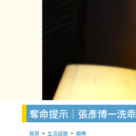
奪命提示｜張彥博一洗乖
首頁
生活話題
娛樂