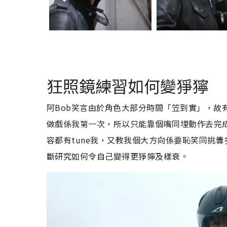
狂照鏡練習如何變猙獰
阿Bob笑言由於角色大部分時間「笠到實」，故
做戲係我第一次，所以只能靠個嘴同埋動作去完成
容都有tune我，又教我個大方向係要恥笑同挑
斷研究如何令自己變得更猙獰及樣衰。