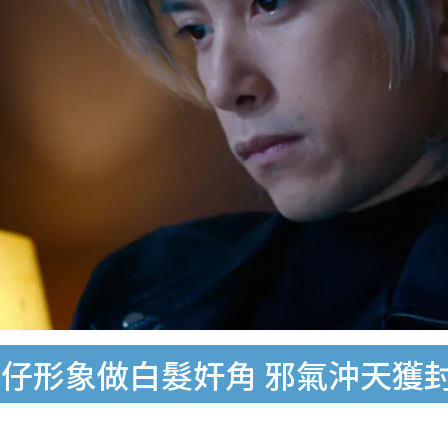
仔形象做白髮奸角 邪氣沖天獲