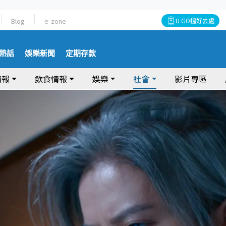
Blog
e-zone
U GO搵好去處
熱話
娛樂新聞
定期存款
情報
飲食情報
娛樂
社會
影片專區