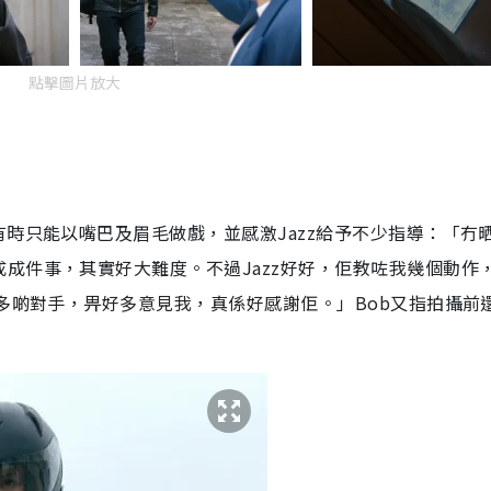
點擊圖片放大
有時只能以嘴巴及眉毛做戲，並感激Jazz給予不少指導：「冇
成件事，其實好大難度。不過Jazz好好，佢教咗我幾個動作
釁多啲對手，畀好多意見我，真係好感謝佢。」Bob又指拍攝前