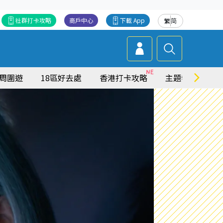
社群打卡攻略
商戶中心
下載 App
繁
简
周圍遊
18區好去處
香港打卡攻略
主題特集