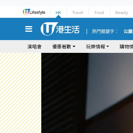
HK
Travel
Food
Beauty
熱門關鍵字：
公屋
演唱會
優惠著數
玩樂情報
購物