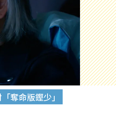
封「奪命版鏗少」