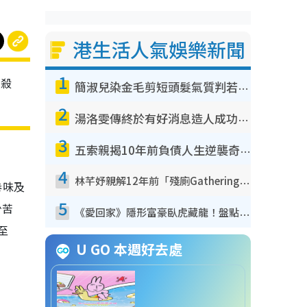
港生活人氣娛樂新聞
1
男殺
簡淑兒染金毛剪短頭髮氣質判若兩人！嚇壞老公麥大力都認唔出：「你做咩事？」
2
湯洛雯傳終於有好消息造人成功！兩大細節曝孕味極濃惹猜測：大肚婆先會咁！
3
五索親揭10年前負債人生逆襲奇蹟！全靠去一地方轉運後即遇上馬先生
4
林芊妤親解12年前「殘廁Gathering」真相！高層解約一句話重創尊嚴至今拒返TVB
卷味及
5
少苦
《愛回家》隱形富豪臥虎藏龍！盤點12位財氣逼人的有錢藝人：呢位靚女3億身家唔憂做
至
U GO 本週好去處