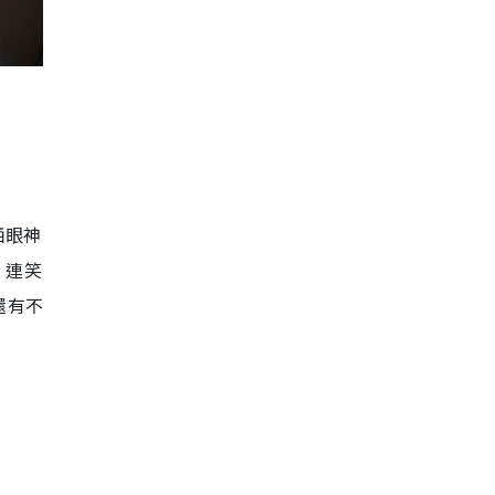
晒眼神
，連笑
還有不