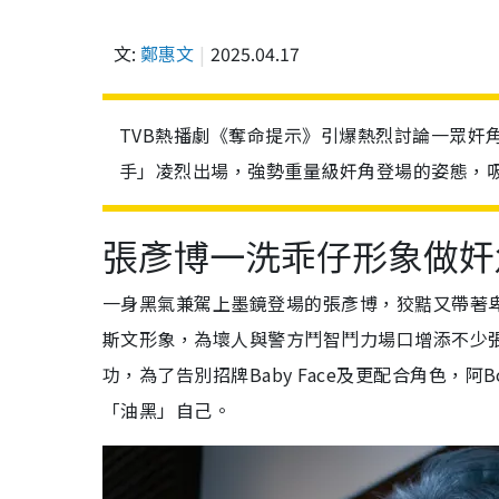
文:
鄭惠文
2025.04.17
TVB熱播劇《奪命提示》引爆熱烈討論一眾奸
手」凌烈出場，強勢重量級奸角登場的姿態，
張彥博一洗乖仔形象做奸
一身黑氣兼駕上墨鏡登場的張彥博，狡黠又帶著
斯文形象，為壞人與警方鬥智鬥力場口增添不少張
功，為了告別招牌Baby Face及更配合角色，阿
「油黑」自己。