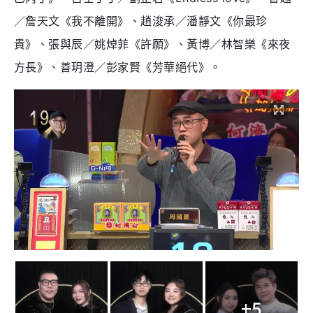
／詹天文《我不離開》、趙浚承／潘靜文《你最珍
貴》、張與辰／姚焯菲《許願》、黃博／林智樂《來夜
方長》、善玥澄／彭家賢《芳華絕代》。
+5