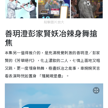
+5
點擊圖片放大
善玥澄彭家賢妖冶辣身舞搶
焦
本集另一值得推介的，是充滿視覺刺激的善玥澄／彭家
賢的《芳華絕代》，化上濃妝的二人，七情上面地又唱
又跳，更一度埋身熱舞，極盡妖冶之能事，車婉婉笑言
看表演時恍如置身 「殭屍嘅堡壘」。