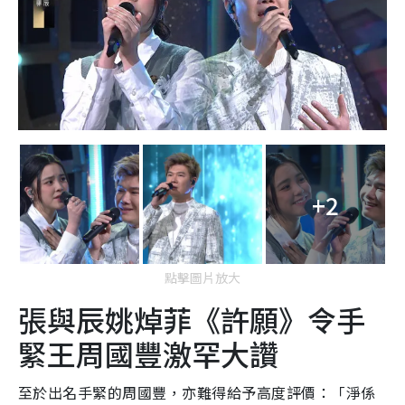
+2
點擊圖片放大
張與辰姚焯菲《許願》令手
緊王周國豐激罕大讚
至於出名手緊的周國豐，亦難得給予高度評價：「淨係