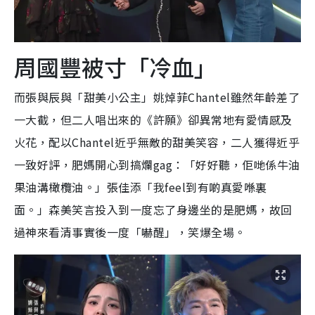
周國豐被寸「冷血」
而張與辰與「甜美小公主」姚焯菲Chantel雖然年齡差了
一大截，但二人唱出來的《許願》卻異常地有愛情感及
火花，配以Chantel近乎無敵的甜美笑容，二人獲得近乎
一致好評，肥媽開心到搞爛gag：「好好聽，佢哋係牛油
果油溝橄欖油。」張佳添「我feel到有啲真愛喺裏
面。」森美笑言投入到一度忘了身邊坐的是肥媽，故回
過神來看清事實後一度「嚇醒」，笑爆全場。