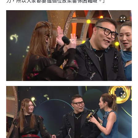
力，所以大家都要搵個位放柔番係困難嘅。」