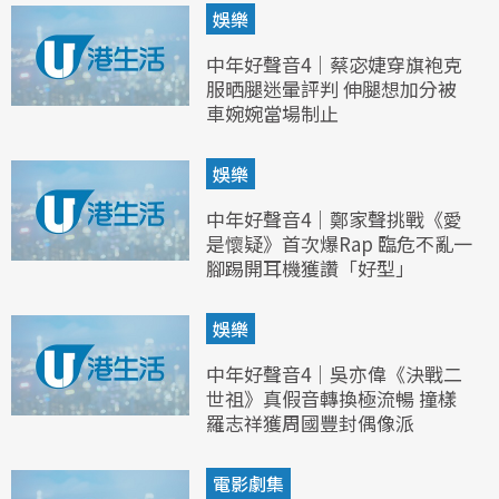
娛樂
中年好聲音4｜蔡宓婕穿旗袍克
服晒腿迷暈評判 伸腿想加分被
車婉婉當場制止
娛樂
中年好聲音4｜鄭家聲挑戰《愛
是懷疑》首次爆Rap 臨危不亂一
腳踢開耳機獲讚「好型」
娛樂
中年好聲音4｜吳亦偉《決戰二
世祖》真假音轉換極流暢 撞樣
羅志祥獲周國豐封偶像派
電影劇集