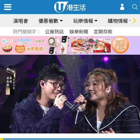
演唱會
優惠著數
玩樂情報
購物情報
熱門關鍵字：
公屋熱話
娛樂新聞
定期存款