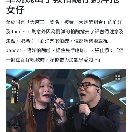
女仔
至於同有「大魔王」美名、被譽「大炮型組合」的劉洋
及Janees，則意外因為劉洋的怕醜搶去了評審們注意及
焦點，肥媽：「劉洋有啲怕醜，佢都唔夠膽直視
Janees，唔好怕醜啦，捉住隻手喇嘛」，張佳添：「佢
一對住女仔唱歌時，好似史力加談戀愛咁。」