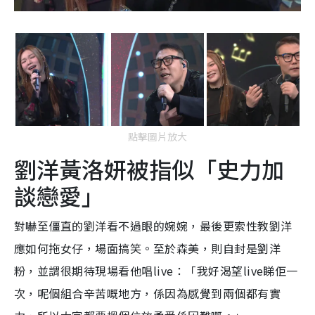
點擊圖片放大
劉洋黃洛妍被指似「史力加
談戀愛」
對嚇至僵直的劉洋看不過眼的婉婉，最後更索性教劉洋
應如何拖女仔，場面搞笑。至於森美，則自封是劉洋
粉，並謂很期待現場看他唱live：「我好渴望live睇佢一
次，呢個組合辛苦嘅地方，係因為感覺到兩個都有實