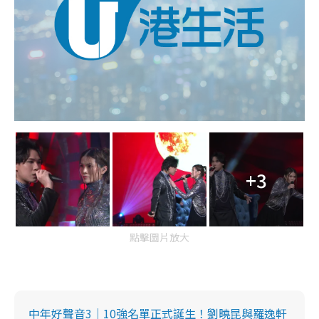
+3
點擊圖片放大
中年好聲音3｜10強名單正式誕生！劉曉昆與羅逸軒