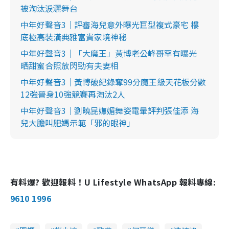
被淘汰淚灑舞台
中年好聲音3｜評審海兒意外曝光巨型複式豪宅 樓
底極高裝潢典雅富貴家境神秘
中年好聲音3｜「大魔王」黃博老公峰哥罕有曝光
晒甜蜜合照放閃勁有夫妻相
中年好聲音3｜黃博破紀錄奪99分魔王級天花板分數
12強晉身10強競賽再淘汰2人
中年好聲音3｜劉曉昆嫵媚舞姿電暈評判張佳添 海
兒大膽叫肥媽示範「邪的眼神」
有料爆? 歡迎報料！U Lifestyle WhatsApp 報料專線:
9610 1996