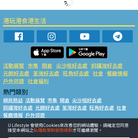
港玩港食港生活
活動展覽
市集
開倉
尖沙咀好去處
銅鑼灣好去處
元朗好去處
荃灣好去處
旺角好去處
社會
餐廳情報
戶外郊遊
社會福利
熱門類別
網民熱話
活動展覽
市集
開倉
尖沙咀好去處
銅鑼灣好去處
元朗好去處
荃灣好去處
旺角好去處
社會
餐廳情報
戶外郊遊
熱門標籤
U Lifestyle 會使用Cookies來改善您的網站體驗，請確定您同意
接受本網站之
私隱政策和使用條款
才可繼續瀏覽。
#UGO搵好去處
#人氣活動推介
#美食社群熱話