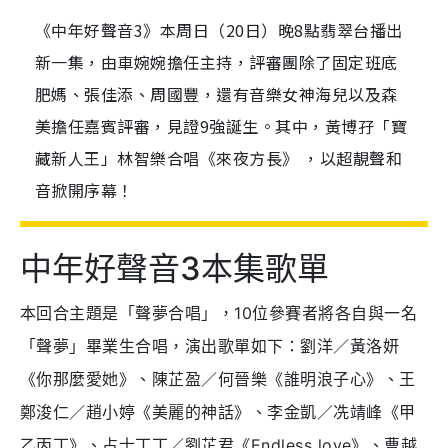
《中年好聲音3》本周日（20日）晚8點翡翠台播出
新一集，由車婉婉擔任主持，評審團除了固定班底
肥媽、張佳添、周國豐，還有音樂女神海兒以及森
美擔任嘉賓評審，見證9強誕生。其中，黃博孖「寶
藏新人王」林智樂合唱《來夜方長》 ，以超靚聲和
音掀開序幕！
中年好聲音3本集歌單
本回合主題是「聲夢合唱」，10位參賽者將各自與一名
「聲夢」畢業生合唱，演出歌單如下：劉洋／黃洛妍
《你那麼愛她》、陳芷盈／何晉樂《誰明浪子心》、王
鄭浚仁／趙小婷《美麗的神話》、李金凱／冼靖峰《甲
乙丙丁》、占士丁丁／劉芷君《Endless love》、曹越