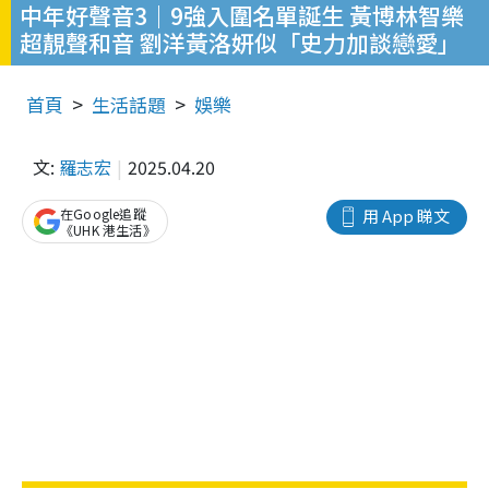
中年好聲音3｜9強入圍名單誕生 黃博林智樂
超靚聲和音 劉洋黃洛妍似「史力加談戀愛」
首頁
生活話題
娛樂
文:
羅志宏
2025.04.20
在Google追蹤
用 App 睇文
《UHK 港生活》