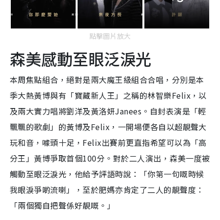
點擊圖片放大
森美感動至眼泛淚光
本周焦點組合，絕對是兩大魔王級組合合唱，分別是本
季大熱黃博與有「寶藏新人王」之稱的林智樂Felix，以
及兩大實力唱將劉洋及黃洛妍Janees。自封表演是「輕
飄飄的歌劇」的黃博及Felix，一開場便各自以超靚聲大
玩和音，噱頭十足，Felix出賽前更直指希望可以為「高
分王」黃博爭取首個100分。對於二人演出，森美一度被
觸動至眼泛淚光，他給予評語時說：「你第一句嘅時候
我眼淚爭啲流喇」，至於肥媽亦肯定了二人的靚聲度：
「兩個獨自把聲係好靚嘅。」