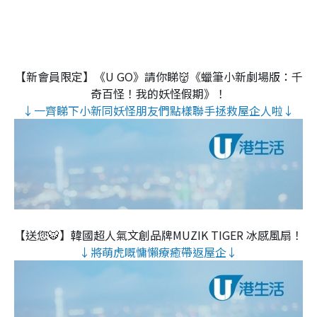
【新會員限定】《U GO》請你睇👹《蠟筆小新劇場版：千
奇百怪！我的妖怪假期》！
↓一齊睇下小新同妖怪朋友們點樣聯手拯救屋企人啦↓
【送您🐯】韓國超人氣文創品牌MUZIK TIGER 冰感風扇！
↓將萌虎嘅慵懶療癒帶返屋企↓