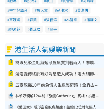
肥媽
趙小婷
歌曲
何晉樂
冼靖峰
中年好聲音
詹天文
趙浚承
黃洛妍
車婉婉
森美
張佳添
林智樂
潘靜文
姚焯菲
劉芷君
歌手
港生活人氣娛樂新聞
1
簡淑兒染金毛剪短頭髮氣質判若兩人！嚇壞老公麥大力都認唔出：「你做咩事？」
2
湯洛雯傳終於有好消息造人成功！兩大細節曝孕味極濃惹猜測：大肚婆先會咁！
3
五索親揭10年前負債人生逆襲奇蹟！全靠去一地方轉運後即遇上馬先生
4
林芊妤親解12年前「殘廁Gathering」真相！高層解約一句話重創尊嚴至今拒返TVB
5
《愛回家》隱形富豪臥虎藏龍！盤點12位財氣逼人的有錢藝人：呢位靚女3億身家唔憂做