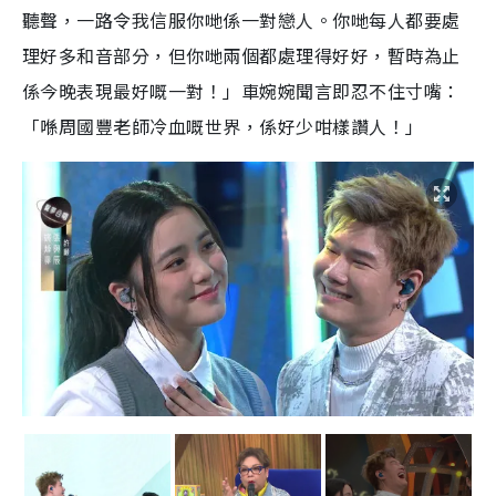
聽聲，一路令我信服你哋係一對戀人。你哋每人都要處
理好多和音部分，但你哋兩個都處理得好好，暫時為止
係今晚表現最好嘅一對！」車婉婉聞言即忍不住寸嘴：
「喺周國豐老師冷血嘅世界，係好少咁樣讚人！」