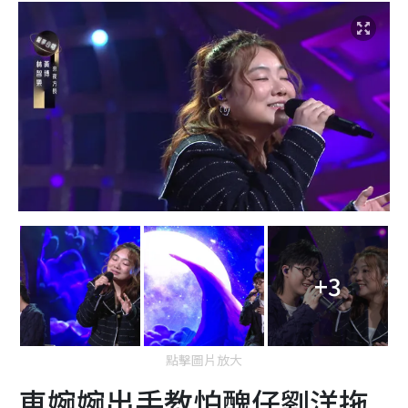
+3
點擊圖片放大
車婉婉出手教怕醜仔劉洋拖