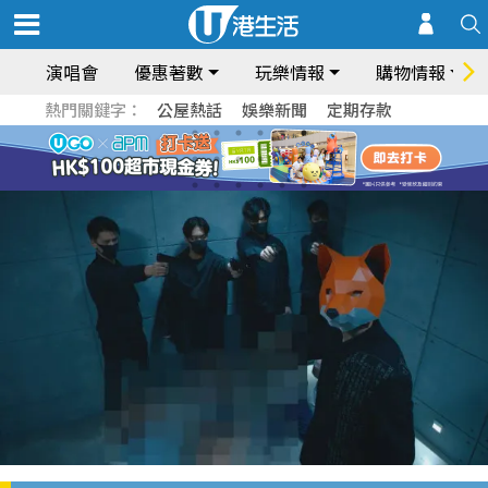
演唱會
優惠著數
玩樂情報
購物情報
熱門關鍵字：
公屋熱話
娛樂新聞
定期存款