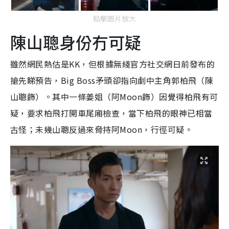
點擊圖片放大
陳山聰身份冇可疑
雖然網民熱估是KK，但根據無綫官方社交網日前發布的
搶先睇預告，Big Boss矛頭卻指向劇中主角郭柏飛（陳
山聰飾）。其中一條姜姐（阿Moon飾）因覺得柏飛有可
疑，要求柏飛打開車尾廂檢查，當下柏飛的眼神已相當
古怪；未幾山聰反過來脅持阿Moon，行徑可疑。