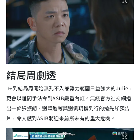
結局周劇透
來到結局周開始無孔不入兼勢力範圍日益強大的Julie，
更會以離間手法令到ASIB嚴重內訌。無綫官方社交網播
出一條張振朗、劉穎鏇等與劉佩玥撐到行的搶先睇預告
片，令人感到ASIB將迎來前所未有的重大危機。