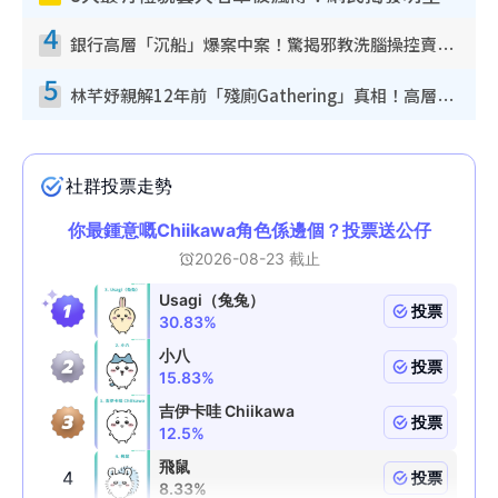
4
銀行高層「沉船」爆案中案！驚揭邪教洗腦操控賣淫被吞600萬 幕後黑手講多錯多
5
林芊妤親解12年前「殘廁Gathering」真相！高層解約一句話重創尊嚴至今拒返TVB