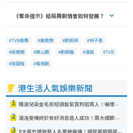
《奪命提示》結局周劇情會如何發展？
TVB劇集
謝東閔
劉佩玥
林子善
張振朗
陳山聰
劉穎鏇
演員
TVB
張國強
電視劇
港生活人氣娛樂新聞
1
簡淑兒染金毛剪短頭髮氣質判若兩人！嚇壞老公麥大力都認唔出：「你做咩事？」
2
湯洛雯傳終於有好消息造人成功！兩大細節曝孕味極濃惹猜測：大肚婆先會咁！
3
8大最冇禮貌藝人名單被瘋傳！網民揭發明星真面目 一致數臭呢位係無品天花板？