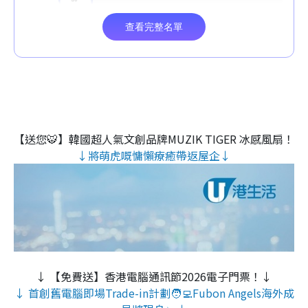
【送您🐯】韓國超人氣文創品牌MUZIK TIGER 冰感風扇！
↓將萌虎嘅慵懶療癒帶返屋企↓
↓ 【免費送】香港電腦通訊節2026電子門票！↓
↓ 首創舊電腦即場Trade-in計劃🧑‍💻Fubon Angels海外成