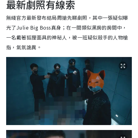
最新劇照有線索
無綫官方最新發布結局周搶先睇劇照，其中一張疑似曝
光了Julie Big Boss真身；在一間類似黑房的房間中，
一名戴著狐狸面具的神秘人，被一班疑似殺手的人物槍
指，氣氛詭異。