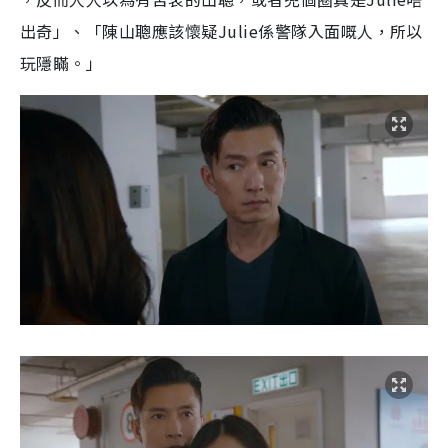
出奇」、「陳山聰應該懷疑Julie係警隊入面嘅人，所以
玩隱瞞。」