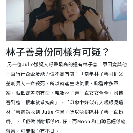
林子善身份同樣有可疑？
另一位Julie嫌疑人呼聲最高的還有林子善，原因竟與他
一直行行企企及能力值不高有關：「當年林子善同師父
差啲畀人一齊殺死，所以就產生咗仇恨，睇番咁多單
案，個個都差啲冇命，唯獨林子善一直安安全全，扮揸
吾到槍，根本就系掩飾」、「印象中好似冇人親眼見過
林子善電話收到 Julie 信息，所以唔排除林子善一直扮
嘢」、「佢做咁耐都係PC 仔，而Moon 和山聰已經係總
督察，可能佢心有不甘。」