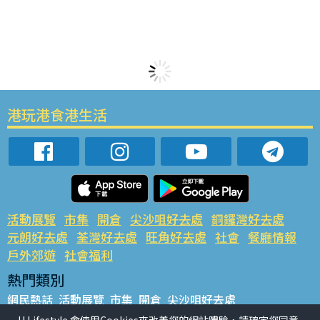
港玩港食港生活
活動展覽
市集
開倉
尖沙咀好去處
銅鑼灣好去處
元朗好去處
荃灣好去處
旺角好去處
社會
餐廳情報
戶外郊遊
社會福利
熱門類別
網民熱話
活動展覽
市集
開倉
尖沙咀好去處
銅鑼灣好去處
元朗好去處
荃灣好去處
旺角好去處
社會