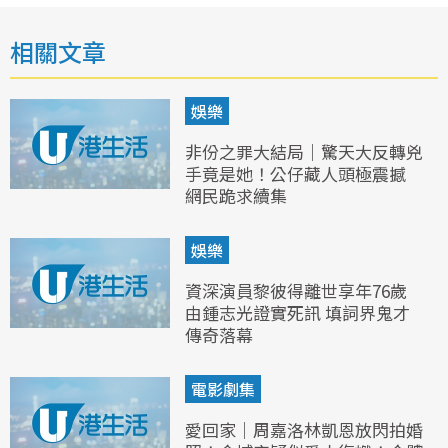
相關文章
娛樂
非份之罪大結局｜驚天大反轉兇
手竟是她！公仔藏人頭極震撼
網民跪求續集
娛樂
資深演員黎彼得離世享年76歲
由鍾志光證實死訊 填詞界鬼才
傳奇落幕
電影劇集
愛回家｜周嘉洛林凱恩放閃拍婚