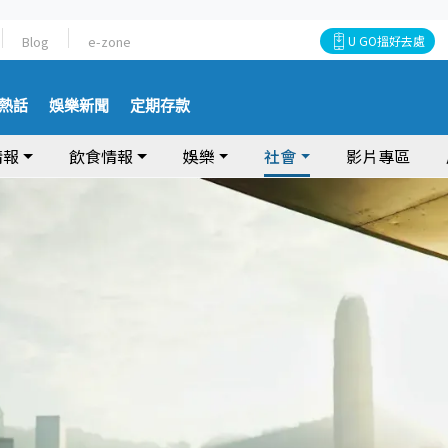
Blog
e-zone
U GO搵好去處
熱話
娛樂新聞
定期存款
情報
飲食情報
娛樂
社會
影片專區