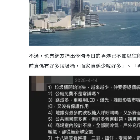
不過，也有網友指出今時今日的香港已不如以往
前真係有好多垃圾桶，而家真係少咗好多」、「