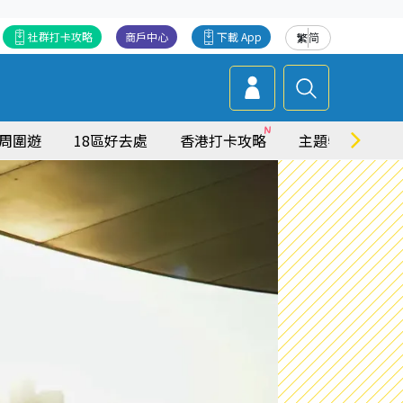
社群打卡攻略
商戶中心
下載 App
繁
简
周圍遊
18區好去處
香港打卡攻略
主題特集