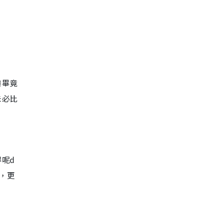
港畢竟
未必比
呢d
，更