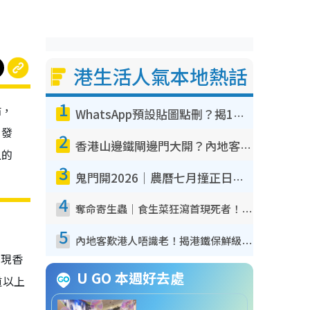
港生活人氣本地熱話
1
帖，
WhatsApp預設貼圖點刪？揭1招「反向操作」還原簡潔介面 附3步實測教學
引發
2
香港山邊鐵閘邊門大開？內地客困惑意義何在！網民神回覆：呢種叫法理性防禦
上的
3
鬼門開2026｜農曆七月撞正日全食特別邪？專家警告切忌做一事！揭4大禁忌+2招保平安
4
奪命寄生蟲｜食生菜狂瀉首現死者！疫潮惡化錄1.8萬宗病例 揭洗菜3大謬誤
5
內地客歎港人唔識老！揭港鐵保鮮級冷氣 港人求放過：咪投訴
發現香
U GO 本週好去處
道以上